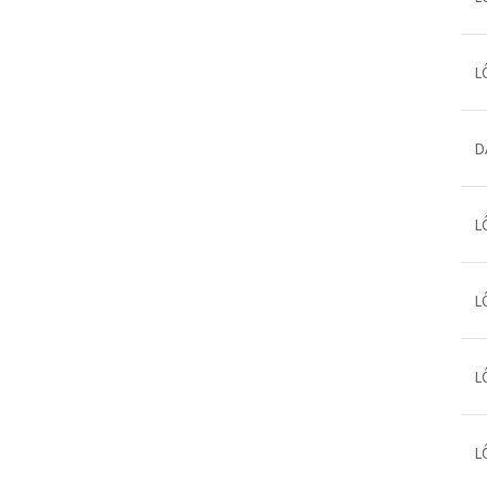
L
D
L
L
L
L