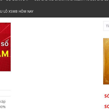
ẦU LÔ XSMB HÔM NAY
Tìm
kiế
cho
S
 cặp
S
100%