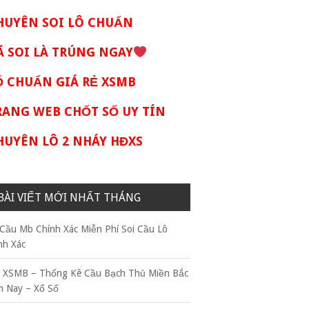
HUYÊN SOI LÔ CHUẨN
Ã SOI LÀ TRÚNG NGAY
Ố CHUẨN GIÁ RẺ XSMB
RANG WEB CHỐT SỐ UY TÍN
HUYÊN LÔ 2 NHÁY HĐXS
BÀI VIẾT MỚI NHẤT THÁNG
 Cầu Mb Chính Xác Miễn Phí Soi Cầu Lô
nh Xác
 XSMB – Thống Kê Cầu Bạch Thủ Miền Bắc
 Nay – Xổ Số