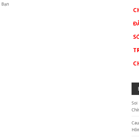
 Bạn
C
Đ
S
T
C
Soi
Chí
Cau
Hôm