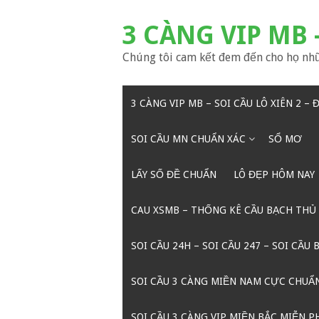
Skip
to
3 CÀNG VIP MB 
content
Chúng tôi cam kết đem đến cho họ nhữ
3 CÀNG VIP MB – SOI CẦU LÔ XIÊN 2 –
SOI CẦU MN CHUẨN XÁC
SỔ MƠ
LẤY SỐ ĐỀ CHUẨN
LÔ ĐẸP HÔM NAY
CAU XSMB – THỐNG KÊ CẦU BẠCH THỦ 
SOI CẦU 24H – SOI CẦU 247 – SOI CẦU
SOI CẦU 3 CÀNG MIỀN NAM CỰC CHUẨ
SOI CẦU 3 CÀNG VIP MIỀN BẮC MIỄN P