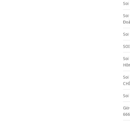
Soi
Soi
Đoá
Soi
SOI
Soi
Hô
Soi
CH
Soi
Giờ
666