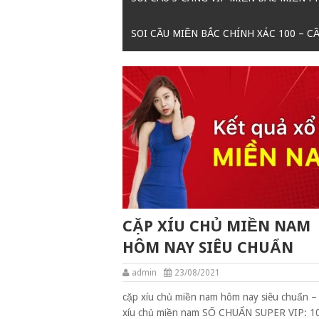
SOI CẦU MIỀN BẮC CHÍNH XÁC 100 – C
CẶP XÍU CHỦ MIỀN NAM
HÔM NAY SIÊU CHUẨN
admin
23/08/2021
cặp xíu chủ miền nam hôm nay siêu chuẩn –
xíu chủ miền nam SỐ CHUẨN SUPER VIP: 