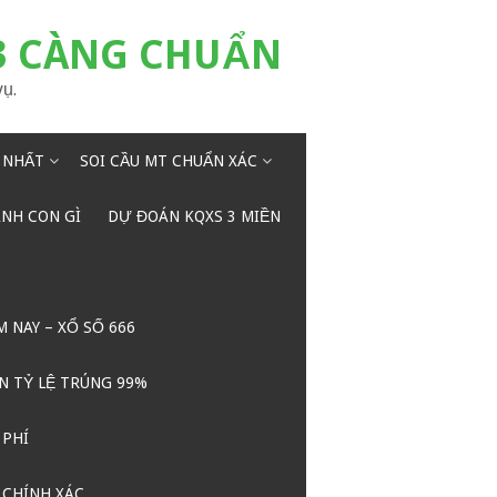
Ề 3 CÀNG CHUẨN
vụ.
P NHẤT
SOI CẦU MT CHUẨN XÁC
NH CON GÌ
DỰ ĐOÁN KQXS 3 MIỀN
 NAY – XỔ SỐ 666
ỀN TỶ LỆ TRÚNG 99%
 PHÍ
 CHÍNH XÁC