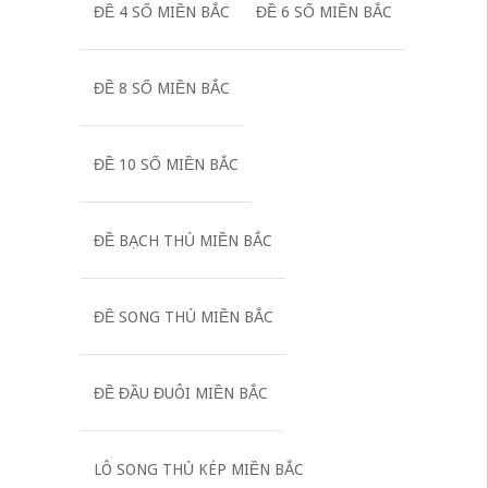
ĐỀ 4 SỐ MIỀN BẮC
ĐỀ 6 SỐ MIỀN BẮC
ĐỀ 8 SỐ MIỀN BẮC
ĐỀ 10 SỐ MIỀN BẮC
ĐỀ BẠCH THỦ MIỀN BẮC
ĐỀ SONG THỦ MIỀN BẮC
ĐỀ ĐẦU ĐUÔI MIỀN BẮC
LÔ SONG THỦ KÉP MIỀN BẮC