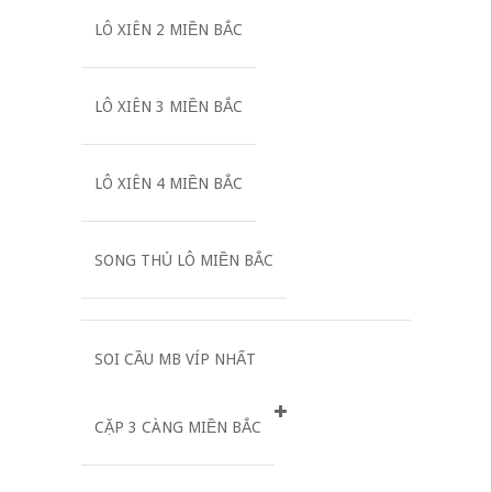
LÔ XIÊN 2 MIỀN BẮC
LÔ XIÊN 3 MIỀN BẮC
LÔ XIÊN 4 MIỀN BẮC
SONG THỦ LÔ MIỀN BẮC
SOI CẦU MB VÍP NHẤT
CẶP 3 CÀNG MIỀN BẮC