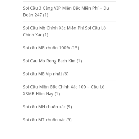
Soi Cầu 3 Càng VIP Miền Bắc Miễn Phí – Dự
Đoán 247
(1)
Soi Cầu Mb Chính Xác Miễn Phí Soi Cầu Lô
Chính Xác
(1)
Soi cầu MB chuẩn 100%
(15)
Soi Cau Mb Rong Bach Kim
(1)
Soi cầu MB Víp nhất
(6)
Soi Cầu Miền Bắc Chính Xác 100 – Cầu Lô
XSMB Hôm Nay
(1)
Soi cầu MN chuẩn xác
(9)
Soi cầu MT chuẩn xác
(9)