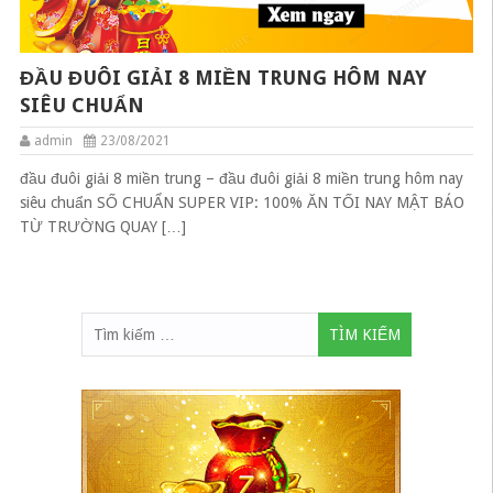
ĐẦU ĐUÔI GIẢI 8 MIỀN TRUNG HÔM NAY
SIÊU CHUẨN
admin
23/08/2021
đầu đuôi giải 8 miền trung – đầu đuôi giải 8 miền trung hôm nay
siêu chuẩn SỐ CHUẨN SUPER VIP: 100% ĂN TỐI NAY MẬT BÁO
TỪ TRƯỜNG QUAY […]
Tìm
kiếm
cho: