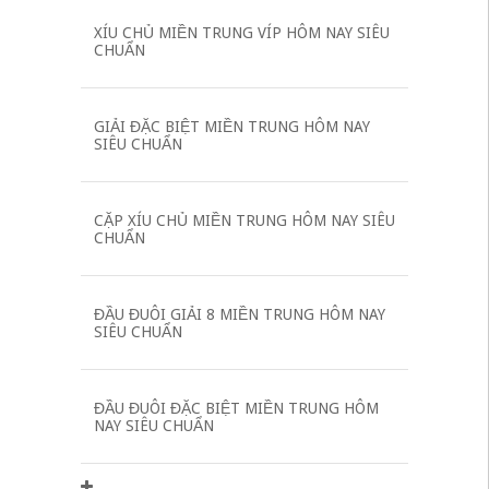
XÍU CHỦ MIỀN TRUNG VÍP HÔM NAY SIÊU
CHUẨN
GIẢI ĐẶC BIỆT MIỀN TRUNG HÔM NAY
SIÊU CHUẨN
CẶP XÍU CHỦ MIỀN TRUNG HÔM NAY SIÊU
CHUẨN
ĐẦU ĐUÔI GIẢI 8 MIỀN TRUNG HÔM NAY
SIÊU CHUẨN
ĐẦU ĐUÔI ĐẶC BIỆT MIỀN TRUNG HÔM
NAY SIÊU CHUẨN