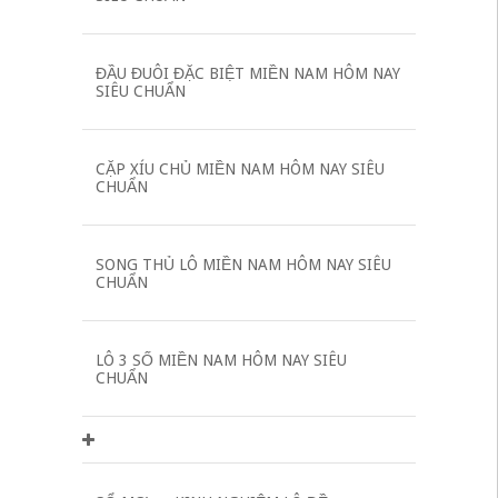
ĐẦU ĐUÔI ĐẶC BIỆT MIỀN NAM HÔM NAY
SIÊU CHUẨN
CẶP XÍU CHỦ MIỀN NAM HÔM NAY SIÊU
CHUẨN
SONG THỦ LÔ MIỀN NAM HÔM NAY SIÊU
CHUẨN
LÔ 3 SỐ MIỀN NAM HÔM NAY SIÊU
CHUẨN