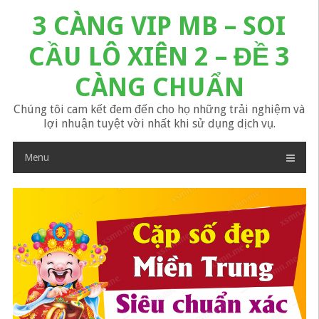
Skip
3 CÀNG VIP MB – SOI
to
content
CẦU LÔ XIÊN 2 – ĐỀ 3
CÀNG CHUẨN
Chúng tôi cam kết đem đến cho họ những trải nghiệm và
lợi nhuận tuyệt vời nhất khi sử dụng dịch vụ.
Menu