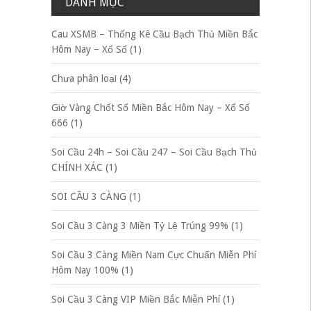
DANH MỤC
Cau XSMB – Thống Kê Cầu Bạch Thủ Miền Bắc
Hôm Nay – Xổ Số
(1)
Chưa phân loại
(4)
Giờ Vàng Chốt Số Miền Bắc Hôm Nay – Xổ Số
666
(1)
Soi Cầu 24h – Soi Cầu 247 – Soi Cầu Bạch Thủ
CHÍNH XÁC
(1)
SOI CẦU 3 CÀNG
(1)
Soi Cầu 3 Càng 3 Miền Tỷ Lệ Trúng 99%
(1)
Soi Cầu 3 Càng Miền Nam Cực Chuẩn Miễn Phí
Hôm Nay 100%
(1)
Soi Cầu 3 Càng VIP Miền Bắc Miễn Phí
(1)