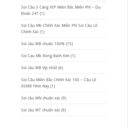
Soi Cầu 3 Càng VIP Miền Bắc Miễn Phí – Dự
Đoán 247
(1)
Soi Cầu Mb Chính Xác Miễn Phí Soi Cầu Lô
Chính Xác
(1)
Soi cầu MB chuẩn 100%
(15)
Soi Cau Mb Rong Bach Kim
(1)
Soi cầu MB Víp nhất
(6)
Soi Cầu Miền Bắc Chính Xác 100 – Cầu Lô
XSMB Hôm Nay
(1)
Soi cầu MN chuẩn xác
(9)
Soi cầu MT chuẩn xác
(9)