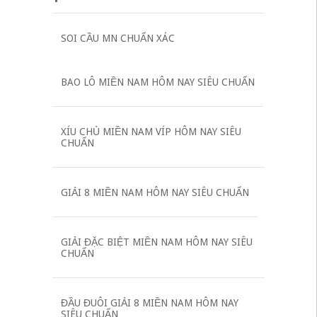
SOI CẦU MN CHUẨN XÁC
BAO LÔ MIỀN NAM HÔM NAY SIÊU CHUẨN
XÍU CHỦ MIỀN NAM VÍP HÔM NAY SIÊU
CHUẨN
GIẢI 8 MIỀN NAM HÔM NAY SIÊU CHUẨN
GIẢI ĐẶC BIỆT MIỀN NAM HÔM NAY SIÊU
CHUẨN
ĐẦU ĐUÔI GIẢI 8 MIỀN NAM HÔM NAY
SIÊU CHUẨN