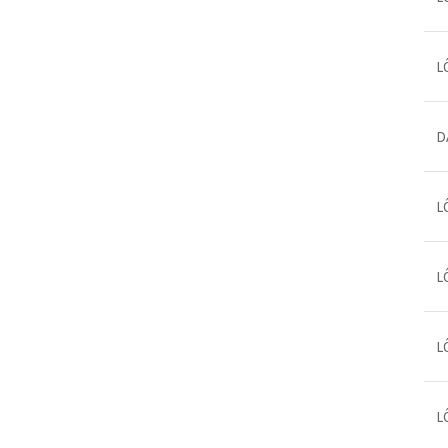
L
D
L
L
L
L