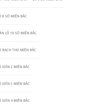
Ô 8 SỐ MIỀN BẮC
ÀN LÔ 10 SỐ MIỀN BẮC
Ô BẠCH THỦ MIỀN BẮC
Ô XIÊN 2 MIỀN BẮC
Ô XIÊN 3 MIỀN BẮC
Ô XIÊN 4 MIỀN BẮC