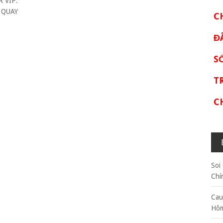
R VIP:
 QUAY
C
Đ
S
T
C
Soi
Chí
Cau
Hôm