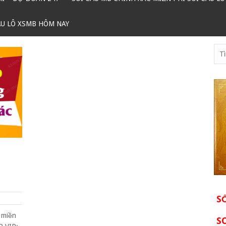
ẦU LÔ XSMB HÔM NAY
Tìm
kiế
cho
S
8 miền
S