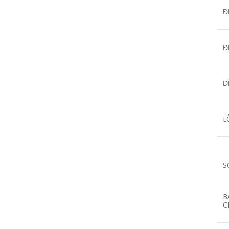
Đ
Đ
Đ
L
S
B
C