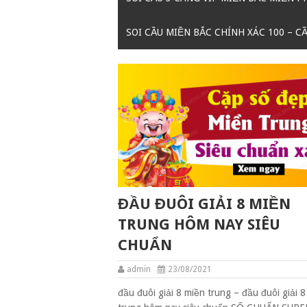
SOI CẦU MIỀN BẮC CHÍNH XÁC 100 – C
ĐẦU ĐUÔI GIẢI 8 MIỀN
TRUNG HÔM NAY SIÊU
CHUẨN
admin
23/08/2021
đầu đuôi giải 8 miền trung – đầu đuôi giải 