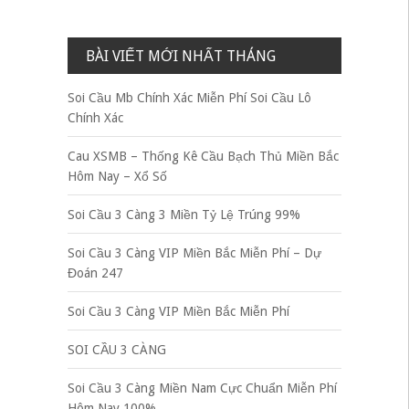
BÀI VIẾT MỚI NHẤT THÁNG
Soi Cầu Mb Chính Xác Miễn Phí Soi Cầu Lô
Chính Xác
Cau XSMB – Thống Kê Cầu Bạch Thủ Miền Bắc
Hôm Nay – Xổ Số
Soi Cầu 3 Càng 3 Miền Tỷ Lệ Trúng 99%
Soi Cầu 3 Càng VIP Miền Bắc Miễn Phí – Dự
Đoán 247
Soi Cầu 3 Càng VIP Miền Bắc Miễn Phí
SOI CẦU 3 CÀNG
Soi Cầu 3 Càng Miền Nam Cực Chuẩn Miễn Phí
Hôm Nay 100%