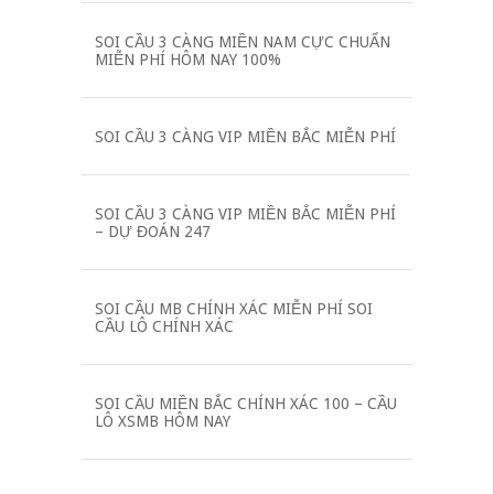
SOI CẦU 3 CÀNG MIỀN NAM CỰC CHUẨN
MIỄN PHÍ HÔM NAY 100%
SOI CẦU 3 CÀNG VIP MIỀN BẮC MIỄN PHÍ
SOI CẦU 3 CÀNG VIP MIỀN BẮC MIỄN PHÍ
– DỰ ĐOÁN 247
SOI CẦU MB CHÍNH XÁC MIỄN PHÍ SOI
CẦU LÔ CHÍNH XÁC
SOI CẦU MIỀN BẮC CHÍNH XÁC 100 – CẦU
LÔ XSMB HÔM NAY