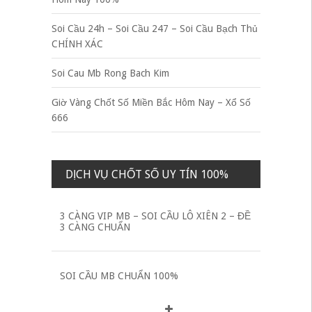
Soi Cầu 24h – Soi Cầu 247 – Soi Cầu Bạch Thủ
CHÍNH XÁC
Soi Cau Mb Rong Bach Kim
Giờ Vàng Chốt Số Miền Bắc Hôm Nay – Xổ Số
666
DỊCH VỤ CHỐT SỐ UY TÍN 100%
3 CÀNG VIP MB – SOI CẦU LÔ XIÊN 2 – ĐỀ
3 CÀNG CHUẨN
SOI CẦU MB CHUẨN 100%