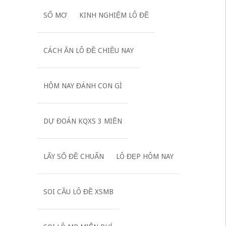
SỔ MƠ
KINH NGHIỆM LÔ ĐỀ
CÁCH ĂN LÔ ĐỀ CHIỀU NAY
HÔM NAY ĐÁNH CON GÌ
DỰ ĐOÁN KQXS 3 MIỀN
LẤY SỐ ĐỀ CHUẨN
LÔ ĐẸP HÔM NAY
SOI CẦU LÔ ĐỀ XSMB