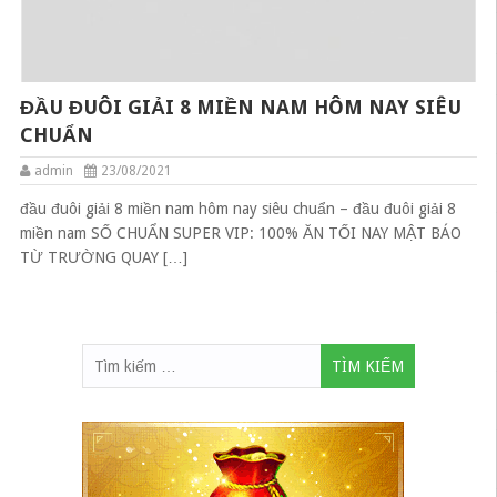
ĐẦU ĐUÔI GIẢI 8 MIỀN NAM HÔM NAY SIÊU
CHUẨN
admin
23/08/2021
đầu đuôi giải 8 miền nam hôm nay siêu chuẩn – đầu đuôi giải 8
miền nam SỐ CHUẨN SUPER VIP: 100% ĂN TỐI NAY MẬT BÁO
TỪ TRƯỜNG QUAY […]
Tìm
kiếm
cho: