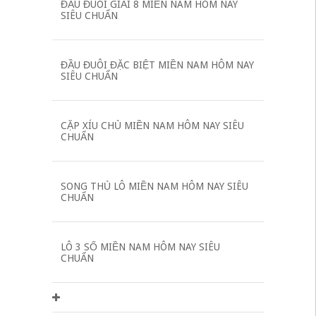
ĐẦU ĐUÔI GIẢI 8 MIỀN NAM HÔM NAY
SIÊU CHUẨN
ĐẦU ĐUÔI ĐẶC BIỆT MIỀN NAM HÔM NAY
SIÊU CHUẨN
CẶP XÍU CHỦ MIỀN NAM HÔM NAY SIÊU
CHUẨN
SONG THỦ LÔ MIỀN NAM HÔM NAY SIÊU
CHUẨN
LÔ 3 SỐ MIỀN NAM HÔM NAY SIÊU
CHUẨN