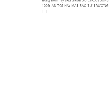
trung hôm nay siêu chuẩn SỐ CHUẨN SUPE
100% ĂN TỐI NAY MẬT BÁO TỪ TRƯỜNG
[…]