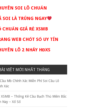
HUYÊN SOI LÔ CHUẨN
Ã SOI LÀ TRÚNG NGAY
Ố CHUẨN GIÁ RẺ XSMB
RANG WEB CHỐT SỐ UY TÍN
HUYÊN LÔ 2 NHÁY HĐXS
BÀI VIẾT MỚI NHẤT THÁNG
 Cầu Mb Chính Xác Miễn Phí Soi Cầu Lô
nh Xác
 XSMB – Thống Kê Cầu Bạch Thủ Miền Bắc
 Nay – Xổ Số