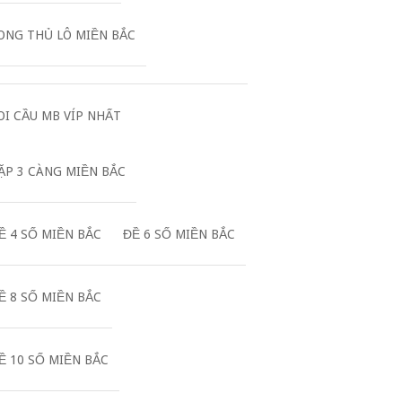
ONG THỦ LÔ MIỀN BẮC
OI CẦU MB VÍP NHẤT
ẶP 3 CÀNG MIỀN BẮC
Ề 4 SỐ MIỀN BẮC
ĐỀ 6 SỐ MIỀN BẮC
Ề 8 SỐ MIỀN BẮC
Ề 10 SỐ MIỀN BẮC