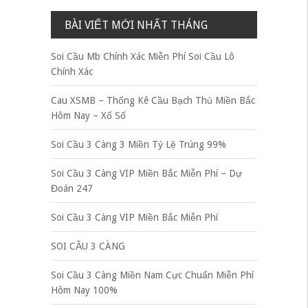
BÀI VIẾT MỚI NHẤT THÁNG
Soi Cầu Mb Chính Xác Miễn Phí Soi Cầu Lô
Chính Xác
Cau XSMB – Thống Kê Cầu Bạch Thủ Miền Bắc
Hôm Nay – Xổ Số
Soi Cầu 3 Càng 3 Miền Tỷ Lệ Trúng 99%
Soi Cầu 3 Càng VIP Miền Bắc Miễn Phí – Dự
Đoán 247
Soi Cầu 3 Càng VIP Miền Bắc Miễn Phí
SOI CẦU 3 CÀNG
Soi Cầu 3 Càng Miền Nam Cực Chuẩn Miễn Phí
Hôm Nay 100%