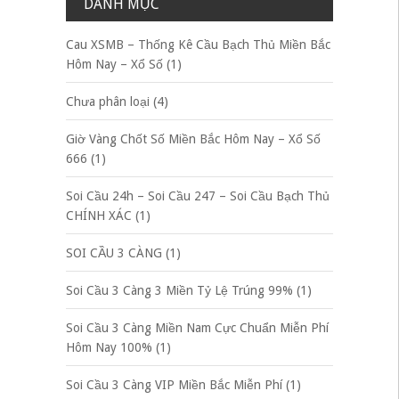
DANH MỤC
Cau XSMB – Thống Kê Cầu Bạch Thủ Miền Bắc
Hôm Nay – Xổ Số
(1)
Chưa phân loại
(4)
Giờ Vàng Chốt Số Miền Bắc Hôm Nay – Xổ Số
666
(1)
Soi Cầu 24h – Soi Cầu 247 – Soi Cầu Bạch Thủ
CHÍNH XÁC
(1)
SOI CẦU 3 CÀNG
(1)
Soi Cầu 3 Càng 3 Miền Tỷ Lệ Trúng 99%
(1)
Soi Cầu 3 Càng Miền Nam Cực Chuẩn Miễn Phí
Hôm Nay 100%
(1)
Soi Cầu 3 Càng VIP Miền Bắc Miễn Phí
(1)