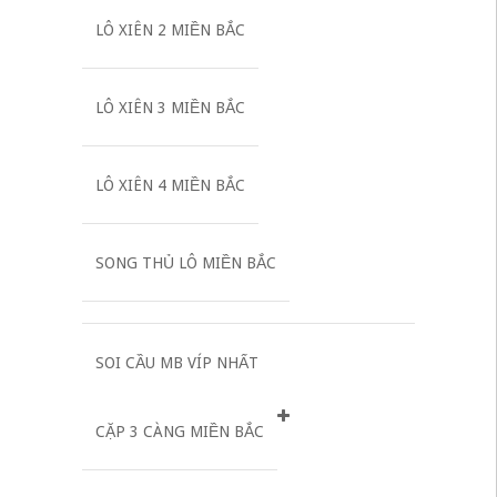
LÔ XIÊN 2 MIỀN BẮC
LÔ XIÊN 3 MIỀN BẮC
LÔ XIÊN 4 MIỀN BẮC
SONG THỦ LÔ MIỀN BẮC
SOI CẦU MB VÍP NHẤT
CẶP 3 CÀNG MIỀN BẮC