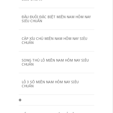
ĐẦU ĐUÔI ĐẶC BIỆT MIỀN NAM HÔM NAY
SIÊU CHUẨN
CẶP XÍU CHỦ MIỀN NAM HÔM NAY SIÊU
CHUẨN
SONG THỦ LÔ MIỀN NAM HÔM NAY SIÊU
CHUẨN
LÔ 3 SỐ MIỀN NAM HÔM NAY SIÊU
CHUẨN