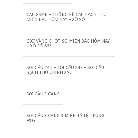
CAU XSMB – THỐNG KÊ CẦU BẠCH THỦ
MIỀN BẮC HÔM NAY – XỔ SỐ
GIỜ VÀNG CHỐT SỐ MIỀN BẮC HÔM NAY
– XỔ SỐ 666
SOI CẦU 24H – SOI CẦU 247 – SOI CẦU
BẠCH THỦ CHÍNH XÁC
SOI CẦU 3 CÀNG
SOI CẦU 3 CÀNG 3 MIỀN TỶ LỆ TRÚNG
99%