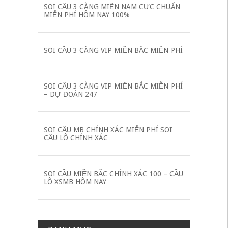
SOI CẦU 3 CÀNG MIỀN NAM CỰC CHUẨN
MIỄN PHÍ HÔM NAY 100%
SOI CẦU 3 CÀNG VIP MIỀN BẮC MIỄN PHÍ
SOI CẦU 3 CÀNG VIP MIỀN BẮC MIỄN PHÍ
– DỰ ĐOÁN 247
SOI CẦU MB CHÍNH XÁC MIỄN PHÍ SOI
CẦU LÔ CHÍNH XÁC
SOI CẦU MIỀN BẮC CHÍNH XÁC 100 – CẦU
LÔ XSMB HÔM NAY