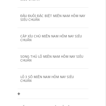
ĐẦU ĐUÔI ĐẶC BIỆT MIỀN NAM HÔM NAY
SIÊU CHUẨN
CẶP XÍU CHỦ MIỀN NAM HÔM NAY SIÊU
CHUẨN
SONG THỦ LÔ MIỀN NAM HÔM NAY SIÊU
CHUẨN
LÔ 3 SỐ MIỀN NAM HÔM NAY SIÊU
CHUẨN