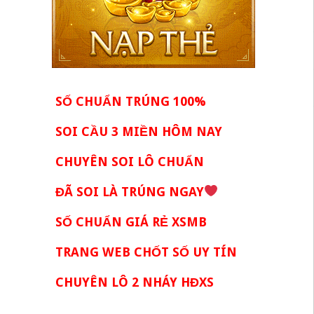
SỐ CHUẨN TRÚNG 100%
SOI CẦU 3 MIỀN HÔM NAY
CHUYÊN SOI LÔ CHUẨN
ĐÃ SOI LÀ TRÚNG NGAY
SỐ CHUẨN GIÁ RẺ XSMB
TRANG WEB CHỐT SỐ UY TÍN
CHUYÊN LÔ 2 NHÁY HĐXS