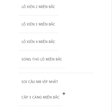
LÔ XIÊN 2 MIỀN BẮC
LÔ XIÊN 3 MIỀN BẮC
LÔ XIÊN 4 MIỀN BẮC
SONG THỦ LÔ MIỀN BẮC
SOI CẦU MB VÍP NHẤT
CẶP 3 CÀNG MIỀN BẮC