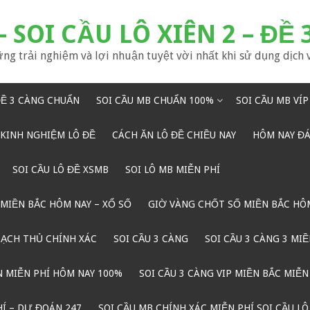
– SOI CẦU LÔ XIÊN 2 – Đ
ng trải nghiệm và lợi nhuận tuyệt vời nhất khi sử dụng dịch 
 ĐỀ 3 CÀNG CHUẨN
SOI CẦU MB CHUẨN 100%
SOI CẦU MB VÍ
KINH NGHIỆM LÔ ĐỀ
CÁCH ĂN LÔ ĐỀ CHIỀU NAY
HÔM NAY ĐÁ
SOI CẦU LÔ ĐỀ XSMB
SOI LÔ MB MIỄN PHÍ
MIỀN BẮC HÔM NAY – XỔ SỐ
GIỜ VÀNG CHỐT SỐ MIỀN BẮC HÔM
 BẠCH THỦ CHÍNH XÁC
SOI CẦU 3 CÀNG
SOI CẦU 3 CÀNG 3 MI
N MIỄN PHÍ HÔM NAY 100%
SOI CẦU 3 CÀNG VIP MIỀN BẮC MIỄN
HÍ – DỰ ĐOÁN 247
SOI CẦU MB CHÍNH XÁC MIỄN PHÍ SOI CẦU LÔ