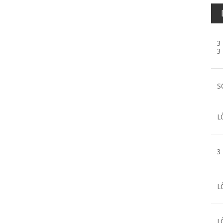
3
3
S
L
3
L
L