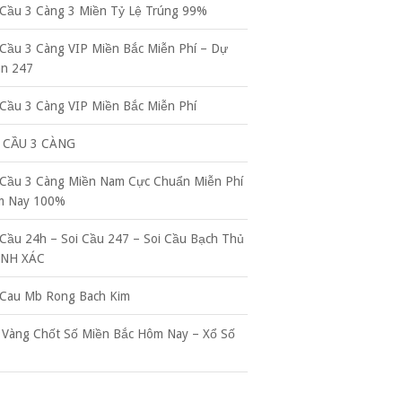
 Cầu 3 Càng 3 Miền Tỷ Lệ Trúng 99%
 Cầu 3 Càng VIP Miền Bắc Miễn Phí – Dự
n 247
 Cầu 3 Càng VIP Miền Bắc Miễn Phí
 CẦU 3 CÀNG
 Cầu 3 Càng Miền Nam Cực Chuẩn Miễn Phí
m Nay 100%
 Cầu 24h – Soi Cầu 247 – Soi Cầu Bạch Thủ
ÍNH XÁC
 Cau Mb Rong Bach Kim
 Vàng Chốt Số Miền Bắc Hôm Nay – Xổ Số