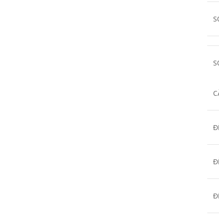
S
S
C
Đ
Đ
Đ