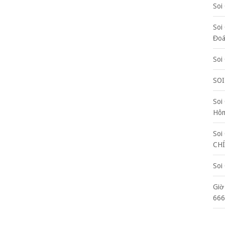
Soi
Soi
Đoá
Soi
SOI
Soi
Hô
Soi
CH
Soi
Giờ
666