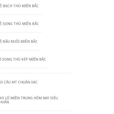
Ề BẠCH THỦ MIỀN BẮC
Ề SONG THỦ MIỀN BẮC
Ề ĐẦU ĐUÔI MIỀN BẮC
Ô SONG THỦ KÉP MIỀN BẮC
OI CẦU MT CHUẨN XÁC
AO LÔ MIỀN TRUNG HÔM NAY SIÊU
HUẨN