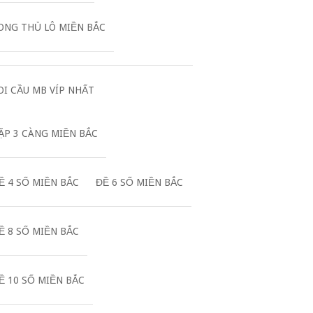
ONG THỦ LÔ MIỀN BẮC
OI CẦU MB VÍP NHẤT
ẶP 3 CÀNG MIỀN BẮC
Ề 4 SỐ MIỀN BẮC
ĐỀ 6 SỐ MIỀN BẮC
Ề 8 SỐ MIỀN BẮC
Ề 10 SỐ MIỀN BẮC