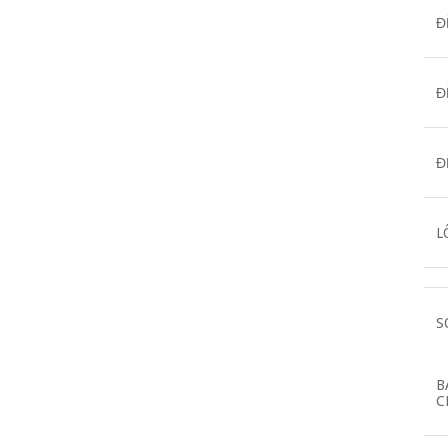
Đ
Đ
Đ
L
S
B
C