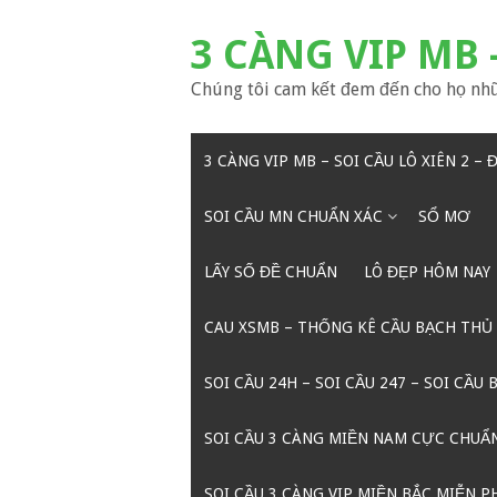
Skip
to
3 CÀNG VIP MB 
content
Chúng tôi cam kết đem đến cho họ nhữ
3 CÀNG VIP MB – SOI CẦU LÔ XIÊN 2 –
SOI CẦU MN CHUẨN XÁC
SỔ MƠ
LẤY SỐ ĐỀ CHUẨN
LÔ ĐẸP HÔM NAY
CAU XSMB – THỐNG KÊ CẦU BẠCH THỦ 
SOI CẦU 24H – SOI CẦU 247 – SOI CẦU
SOI CẦU 3 CÀNG MIỀN NAM CỰC CHUẨ
SOI CẦU 3 CÀNG VIP MIỀN BẮC MIỄN P