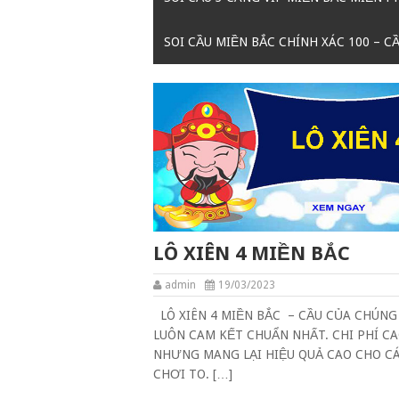
SOI CẦU MIỀN BẮC CHÍNH XÁC 100 – C
LÔ XIÊN 4 MIỀN BẮC
admin
19/03/2023
LÔ XIÊN 4 MIỀN BẮC – CẦU CỦA CHÚNG
LUÔN CAM KẾT CHUẨN NHẤT. CHI PHÍ C
NHƯNG MANG LẠI HIỆU QUẢ CAO CHO C
CHƠI TO. […]