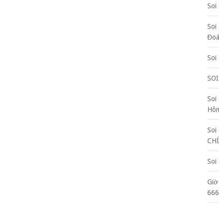
Soi
Soi
Đoá
Soi
SOI
Soi
Hô
Soi
CH
Soi
Giờ
666