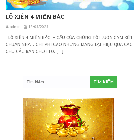
LÔ XIÊN 4 MIỀN BẮC
admin
19/03/2023
LÔ XIÊN 4 MIỀN BẮC – CẦU CỦA CHÚNG TÔI LUÔN CAM KẾT
CHUẨN NHẤT. CHI PHÍ CAO NHƯNG MANG LẠI HIỆU QUẢ CAO
CHO CÁC BẠN CHƠI TO. […]
Tìm
kiếm
cho: