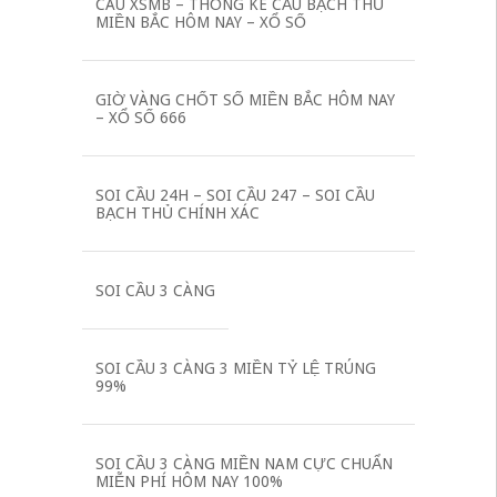
CAU XSMB – THỐNG KÊ CẦU BẠCH THỦ
MIỀN BẮC HÔM NAY – XỔ SỐ
GIỜ VÀNG CHỐT SỐ MIỀN BẮC HÔM NAY
– XỔ SỐ 666
SOI CẦU 24H – SOI CẦU 247 – SOI CẦU
BẠCH THỦ CHÍNH XÁC
SOI CẦU 3 CÀNG
SOI CẦU 3 CÀNG 3 MIỀN TỶ LỆ TRÚNG
99%
SOI CẦU 3 CÀNG MIỀN NAM CỰC CHUẨN
MIỄN PHÍ HÔM NAY 100%