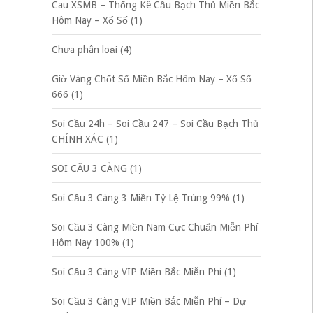
Cau XSMB – Thống Kê Cầu Bạch Thủ Miền Bắc
Hôm Nay – Xổ Số
(1)
Chưa phân loại
(4)
Giờ Vàng Chốt Số Miền Bắc Hôm Nay – Xổ Số
666
(1)
Soi Cầu 24h – Soi Cầu 247 – Soi Cầu Bạch Thủ
CHÍNH XÁC
(1)
SOI CẦU 3 CÀNG
(1)
Soi Cầu 3 Càng 3 Miền Tỷ Lệ Trúng 99%
(1)
Soi Cầu 3 Càng Miền Nam Cực Chuẩn Miễn Phí
Hôm Nay 100%
(1)
Soi Cầu 3 Càng VIP Miền Bắc Miễn Phí
(1)
Soi Cầu 3 Càng VIP Miền Bắc Miễn Phí – Dự