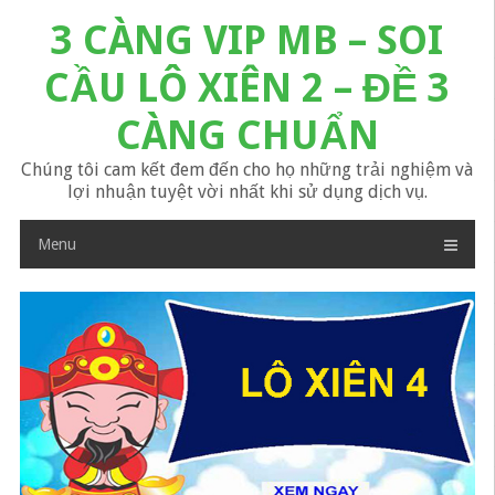
Skip
3 CÀNG VIP MB – SOI
to
content
CẦU LÔ XIÊN 2 – ĐỀ 3
CÀNG CHUẨN
Chúng tôi cam kết đem đến cho họ những trải nghiệm và
lợi nhuận tuyệt vời nhất khi sử dụng dịch vụ.
Menu