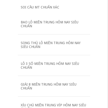
SOI CẦU MT CHUẨN XÁC
BAO LÔ MIỀN TRUNG HÔM NAY SIÊU
CHUẨN
SONG THỦ LÔ MIỀN TRUNG HÔM NAY
SIÊU CHUẨN
LÔ 3 SỐ MIỀN TRUNG HÔM NAY SIÊU
CHUẨN
GIẢI 8 MIỀN TRUNG HÔM NAY SIÊU
CHUẨN
XÍU CHỦ MIỀN TRUNG VÍP HÔM NAY SIÊU