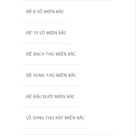
ĐỀ 8 SỐ MIỀN BẮC
ĐỀ 10 SỐ MIỀN BẮC
ĐỀ BẠCH THỦ MIỀN BẮC
ĐỀ SONG THỦ MIỀN BẮC
ĐỀ ĐẦU ĐUÔI MIỀN BẮC
LÔ SONG THỦ KÉP MIỀN BẮC