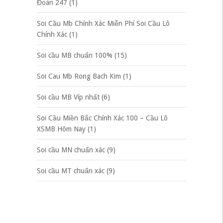
Đoán 247
(1)
Soi Cầu Mb Chính Xác Miễn Phí Soi Cầu Lô
Chính Xác
(1)
Soi cầu MB chuẩn 100%
(15)
Soi Cau Mb Rong Bach Kim
(1)
Soi cầu MB Víp nhất
(6)
Soi Cầu Miền Bắc Chính Xác 100 – Cầu Lô
XSMB Hôm Nay
(1)
Soi cầu MN chuẩn xác
(9)
Soi cầu MT chuẩn xác
(9)