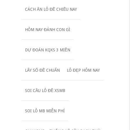
CÁCH ĂN LÔ ĐỀ CHIỀU NAY
HÔM NAY ĐÁNH CON GÌ
DỰ ĐOÁN KQXS 3 MIỀN
LẤY SỐ ĐỀ CHUẨN
LÔ ĐẸP HÔM NAY
SOI CẦU LÔ ĐỀ XSMB
SOI LÔ MB MIỄN PHÍ