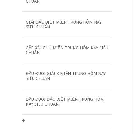
CHUẨN
GIẢI ĐẶC BIỆT MIỀN TRUNG HÔM NAY
SIÊU CHUẨN
CẶP XÍU CHỦ MIỀN TRUNG HÔM NAY SIÊU
CHUẨN
ĐẦU ĐUÔI GIẢI 8 MIỀN TRUNG HÔM NAY
SIÊU CHUẨN
ĐẦU ĐUÔI ĐẶC BIỆT MIỀN TRUNG HÔM
NAY SIÊU CHUẨN