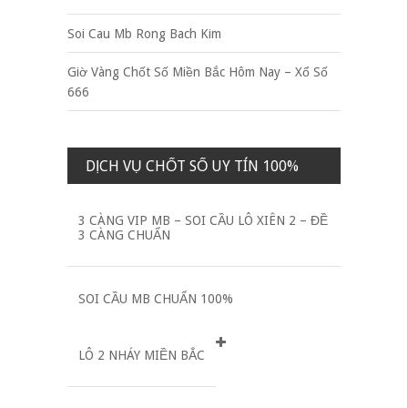
Soi Cau Mb Rong Bach Kim
Giờ Vàng Chốt Số Miền Bắc Hôm Nay – Xổ Số
666
DỊCH VỤ CHỐT SỐ UY TÍN 100%
3 CÀNG VIP MB – SOI CẦU LÔ XIÊN 2 – ĐỀ
3 CÀNG CHUẨN
SOI CẦU MB CHUẨN 100%
LÔ 2 NHÁY MIỀN BẮC