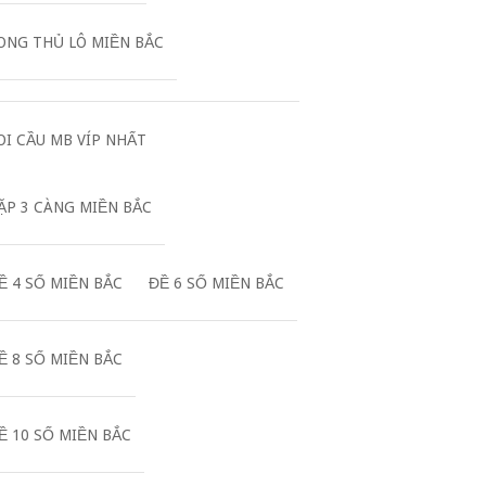
ONG THỦ LÔ MIỀN BẮC
OI CẦU MB VÍP NHẤT
ẶP 3 CÀNG MIỀN BẮC
Ề 4 SỐ MIỀN BẮC
ĐỀ 6 SỐ MIỀN BẮC
Ề 8 SỐ MIỀN BẮC
Ề 10 SỐ MIỀN BẮC