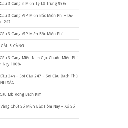
 Cầu 3 Càng 3 Miền Tỷ Lệ Trúng 99%
 Cầu 3 Càng VIP Miền Bắc Miễn Phí – Dự
n 247
 Cầu 3 Càng VIP Miền Bắc Miễn Phí
 CẦU 3 CÀNG
 Cầu 3 Càng Miền Nam Cực Chuẩn Miễn Phí
m Nay 100%
 Cầu 24h – Soi Cầu 247 – Soi Cầu Bạch Thủ
ÍNH XÁC
 Cau Mb Rong Bach Kim
 Vàng Chốt Số Miền Bắc Hôm Nay – Xổ Số