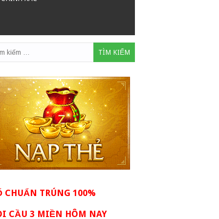
m
:
Ố CHUẨN TRÚNG 100%
OI CẦU 3 MIỀN HÔM NAY