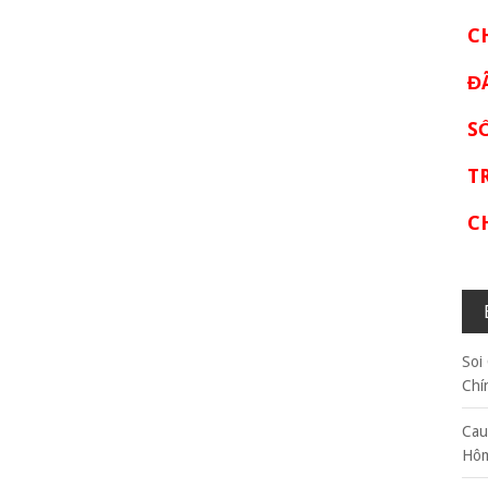
C
Đ
S
T
C
Soi
Chí
Cau
Hôm