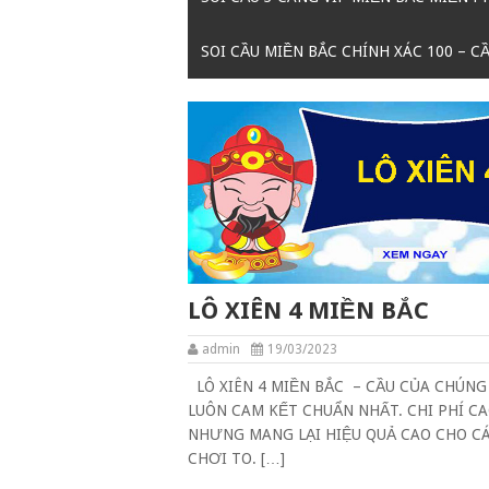
SOI CẦU MIỀN BẮC CHÍNH XÁC 100 – C
LÔ XIÊN 4 MIỀN BẮC
admin
19/03/2023
LÔ XIÊN 4 MIỀN BẮC – CẦU CỦA CHÚNG
LUÔN CAM KẾT CHUẨN NHẤT. CHI PHÍ C
NHƯNG MANG LẠI HIỆU QUẢ CAO CHO C
CHƠI TO. […]