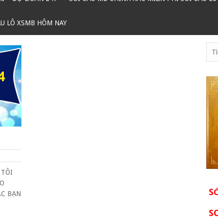
ẦU LÔ XSMB HÔM NAY
Tìm
kiế
cho
 TÔI
AO
S
ÁC BẠN
S