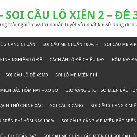
– SOI CẦU LÔ XIÊN 2 – Đ
ng trải nghiệm và lợi nhuận tuyệt vời nhất khi sử dụng dịch 
 ĐỀ 3 CÀNG CHUẨN
SOI CẦU MB CHUẨN 100%
SOI CẦU MB VÍ
KINH NGHIỆM LÔ ĐỀ
CÁCH ĂN LÔ ĐỀ CHIỀU NAY
HÔM NAY ĐÁ
SOI CẦU LÔ ĐỀ XSMB
SOI LÔ MB MIỄN PHÍ
MIỀN BẮC HÔM NAY – XỔ SỐ
GIỜ VÀNG CHỐT SỐ MIỀN BẮC HÔM
 BẠCH THỦ CHÍNH XÁC
SOI CẦU 3 CÀNG
SOI CẦU 3 CÀNG 3 MI
N MIỄN PHÍ HÔM NAY 100%
SOI CẦU 3 CÀNG VIP MIỀN BẮC MIỄN
HÍ – DỰ ĐOÁN 247
SOI CẦU MB CHÍNH XÁC MIỄN PHÍ SOI CẦU LÔ