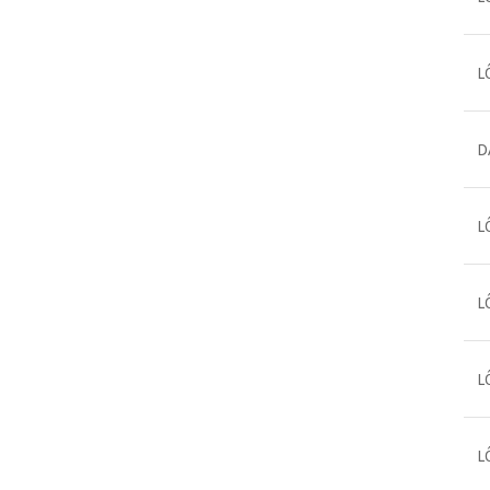
L
D
L
L
L
L