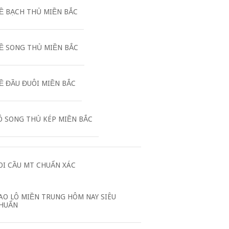
Ề BẠCH THỦ MIỀN BẮC
Ề SONG THỦ MIỀN BẮC
Ề ĐẦU ĐUÔI MIỀN BẮC
Ô SONG THỦ KÉP MIỀN BẮC
OI CẦU MT CHUẨN XÁC
AO LÔ MIỀN TRUNG HÔM NAY SIÊU
HUẨN