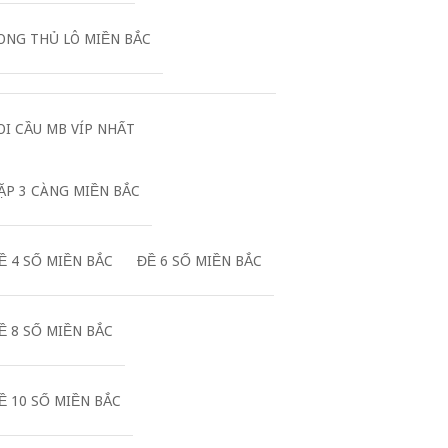
ONG THỦ LÔ MIỀN BẮC
OI CẦU MB VÍP NHẤT
ẶP 3 CÀNG MIỀN BẮC
Ề 4 SỐ MIỀN BẮC
ĐỀ 6 SỐ MIỀN BẮC
Ề 8 SỐ MIỀN BẮC
Ề 10 SỐ MIỀN BẮC