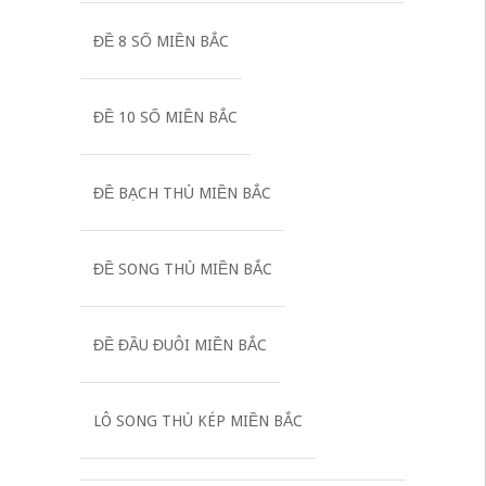
ĐỀ 8 SỐ MIỀN BẮC
ĐỀ 10 SỐ MIỀN BẮC
ĐỀ BẠCH THỦ MIỀN BẮC
ĐỀ SONG THỦ MIỀN BẮC
ĐỀ ĐẦU ĐUÔI MIỀN BẮC
LÔ SONG THỦ KÉP MIỀN BẮC