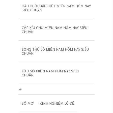
ĐẦU ĐUÔI ĐẶC BIỆT MIỀN NAM HÔM NAY
SIÊU CHUẨN
CẶP XÍU CHỦ MIỀN NAM HÔM NAY SIÊU
CHUẨN
SONG THỦ LÔ MIỀN NAM HÔM NAY SIÊU
CHUẨN
LÔ 3 SỐ MIỀN NAM HÔM NAY SIÊU
CHUẨN
SỔ MƠ
KINH NGHIỆM LÔ ĐỀ