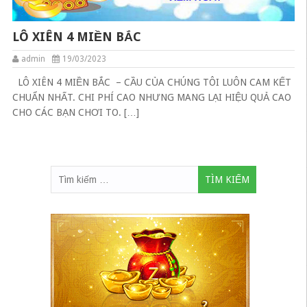
LÔ XIÊN 4 MIỀN BẮC
admin
19/03/2023
LÔ XIÊN 4 MIỀN BẮC – CẦU CỦA CHÚNG TÔI LUÔN CAM KẾT
CHUẨN NHẤT. CHI PHÍ CAO NHƯNG MANG LẠI HIỆU QUẢ CAO
CHO CÁC BẠN CHƠI TO. […]
Tìm
kiếm
cho: