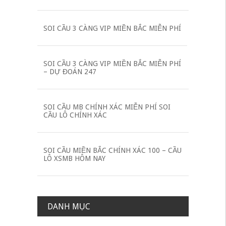
SOI CẦU 3 CÀNG VIP MIỀN BẮC MIỄN PHÍ
SOI CẦU 3 CÀNG VIP MIỀN BẮC MIỄN PHÍ
– DỰ ĐOÁN 247
SOI CẦU MB CHÍNH XÁC MIỄN PHÍ SOI
CẦU LÔ CHÍNH XÁC
SOI CẦU MIỀN BẮC CHÍNH XÁC 100 – CẦU
LÔ XSMB HÔM NAY
DANH MỤC