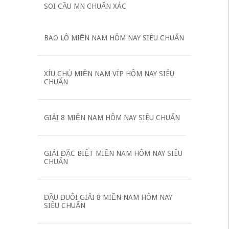
SOI CẦU MN CHUẨN XÁC
BAO LÔ MIỀN NAM HÔM NAY SIÊU CHUẨN
XÍU CHỦ MIỀN NAM VÍP HÔM NAY SIÊU
CHUẨN
GIẢI 8 MIỀN NAM HÔM NAY SIÊU CHUẨN
GIẢI ĐẶC BIỆT MIỀN NAM HÔM NAY SIÊU
CHUẨN
ĐẦU ĐUÔI GIẢI 8 MIỀN NAM HÔM NAY
SIÊU CHUẨN