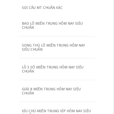
SOI CẦU MT CHUẨN XÁC
BAO LÔ MIỀN TRUNG HÔM NAY SIÊU
CHUẨN
SONG THỦ LÔ MIỀN TRUNG HÔM NAY
SIÊU CHUẨN
LÔ 3 SỐ MIỀN TRUNG HÔM NAY SIÊU
CHUẨN
GIẢI 8 MIỀN TRUNG HÔM NAY SIÊU
CHUẨN
XÍU CHỦ MIỀN TRUNG VÍP HÔM NAY SIÊU