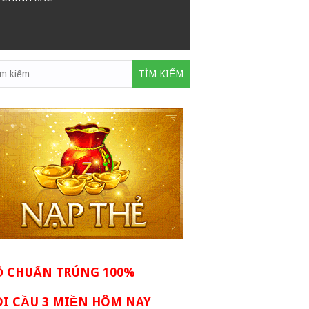
m
:
Ố CHUẨN TRÚNG 100%
OI CẦU 3 MIỀN HÔM NAY