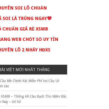
HUYÊN SOI LÔ CHUẨN
Ã SOI LÀ TRÚNG NGAY
Ố CHUẨN GIÁ RẺ XSMB
RANG WEB CHỐT SỐ UY TÍN
HUYÊN LÔ 2 NHÁY HĐXS
BÀI VIẾT MỚI NHẤT THÁNG
 Cầu Mb Chính Xác Miễn Phí Soi Cầu Lô
nh Xác
 XSMB – Thống Kê Cầu Bạch Thủ Miền Bắc
 Nay – Xổ Số