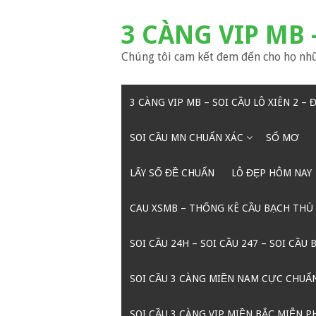
Skip
to
3 CÀNG VIP MB 
content
Chúng tôi cam kết đem đến cho họ nhữ
3 CÀNG VIP MB – SOI CẦU LÔ XIÊN 2 –
SOI CẦU MN CHUẨN XÁC
SỔ MƠ
LẤY SỐ ĐỀ CHUẨN
LÔ ĐẸP HÔM NAY
CAU XSMB – THỐNG KÊ CẦU BẠCH THỦ 
SOI CẦU 24H – SOI CẦU 247 – SOI CẦU
SOI CẦU 3 CÀNG MIỀN NAM CỰC CHUẨ
SOI CẦU 3 CÀNG VIP MIỀN BẮC MIỄN P