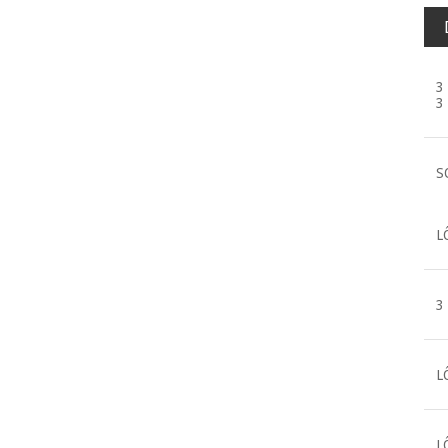
3
3
S
L
3
L
L