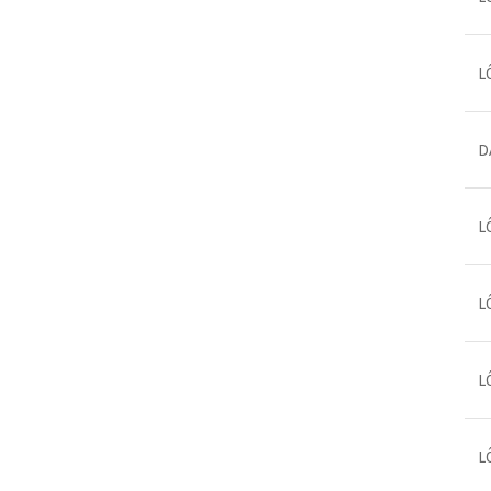
L
D
L
L
L
L