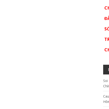
C
Đ
S
T
C
Soi
Chí
Cau
Hôm