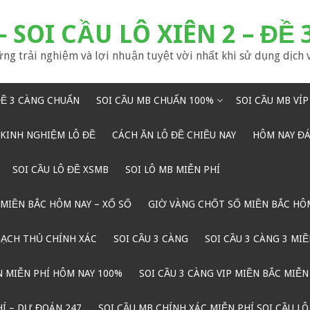
– SOI CẦU LÔ XIÊN 2 – Đ
ng trải nghiệm và lợi nhuận tuyệt vời nhất khi sử dụng dịch 
 ĐỀ 3 CÀNG CHUẨN
SOI CẦU MB CHUẨN 100%
SOI CẦU MB VÍ
KINH NGHIỆM LÔ ĐỀ
CÁCH ĂN LÔ ĐỀ CHIỀU NAY
HÔM NAY ĐÁ
SOI CẦU LÔ ĐỀ XSMB
SOI LÔ MB MIỄN PHÍ
MIỀN BẮC HÔM NAY – XỔ SỐ
GIỜ VÀNG CHỐT SỐ MIỀN BẮC HÔM
 BẠCH THỦ CHÍNH XÁC
SOI CẦU 3 CÀNG
SOI CẦU 3 CÀNG 3 MI
N MIỄN PHÍ HÔM NAY 100%
SOI CẦU 3 CÀNG VIP MIỀN BẮC MIỄN
HÍ – DỰ ĐOÁN 247
SOI CẦU MB CHÍNH XÁC MIỄN PHÍ SOI CẦU LÔ