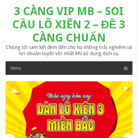
Skip
3 CÀNG VIP MB – SOI
to
content
CẦU LÔ XIÊN 2 – ĐỀ 3
CÀNG CHUẨN
Chúng tôi cam kết đem đến cho họ những trải nghiệm và
lợi nhuận tuyệt vời nhất khi sử dụng dịch vụ.
Menu