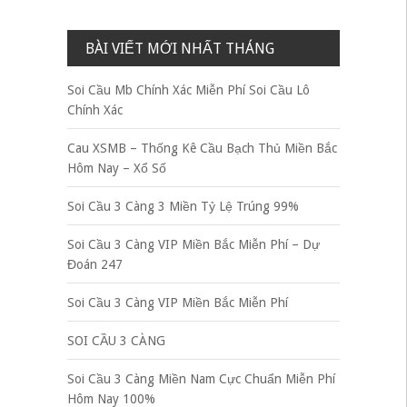
BÀI VIẾT MỚI NHẤT THÁNG
Soi Cầu Mb Chính Xác Miễn Phí Soi Cầu Lô
Chính Xác
Cau XSMB – Thống Kê Cầu Bạch Thủ Miền Bắc
Hôm Nay – Xổ Số
Soi Cầu 3 Càng 3 Miền Tỷ Lệ Trúng 99%
Soi Cầu 3 Càng VIP Miền Bắc Miễn Phí – Dự
Đoán 247
Soi Cầu 3 Càng VIP Miền Bắc Miễn Phí
SOI CẦU 3 CÀNG
Soi Cầu 3 Càng Miền Nam Cực Chuẩn Miễn Phí
Hôm Nay 100%