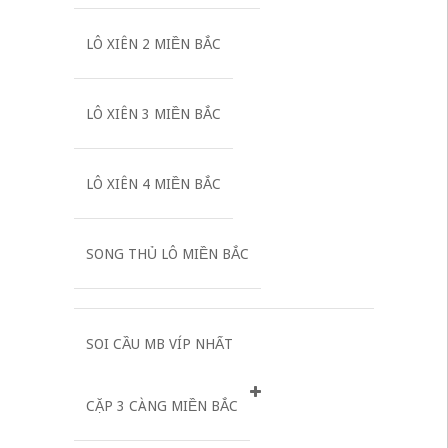
LÔ XIÊN 2 MIỀN BẮC
LÔ XIÊN 3 MIỀN BẮC
LÔ XIÊN 4 MIỀN BẮC
SONG THỦ LÔ MIỀN BẮC
SOI CẦU MB VÍP NHẤT
CẶP 3 CÀNG MIỀN BẮC