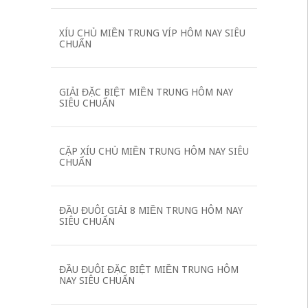
XÍU CHỦ MIỀN TRUNG VÍP HÔM NAY SIÊU
CHUẨN
GIẢI ĐẶC BIỆT MIỀN TRUNG HÔM NAY
SIÊU CHUẨN
CẶP XÍU CHỦ MIỀN TRUNG HÔM NAY SIÊU
CHUẨN
ĐẦU ĐUÔI GIẢI 8 MIỀN TRUNG HÔM NAY
SIÊU CHUẨN
ĐẦU ĐUÔI ĐẶC BIỆT MIỀN TRUNG HÔM
NAY SIÊU CHUẨN