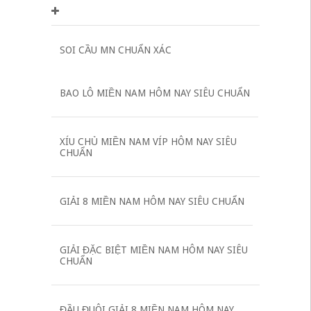
SOI CẦU MN CHUẨN XÁC
BAO LÔ MIỀN NAM HÔM NAY SIÊU CHUẨN
XÍU CHỦ MIỀN NAM VÍP HÔM NAY SIÊU
CHUẨN
GIẢI 8 MIỀN NAM HÔM NAY SIÊU CHUẨN
GIẢI ĐẶC BIỆT MIỀN NAM HÔM NAY SIÊU
CHUẨN
ĐẦU ĐUÔI GIẢI 8 MIỀN NAM HÔM NAY