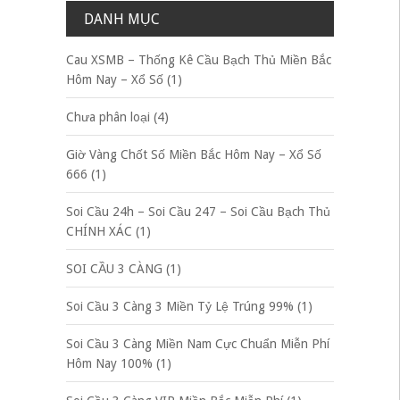
DANH MỤC
Cau XSMB – Thống Kê Cầu Bạch Thủ Miền Bắc
Hôm Nay – Xổ Số
(1)
Chưa phân loại
(4)
Giờ Vàng Chốt Số Miền Bắc Hôm Nay – Xổ Số
666
(1)
Soi Cầu 24h – Soi Cầu 247 – Soi Cầu Bạch Thủ
CHÍNH XÁC
(1)
SOI CẦU 3 CÀNG
(1)
Soi Cầu 3 Càng 3 Miền Tỷ Lệ Trúng 99%
(1)
Soi Cầu 3 Càng Miền Nam Cực Chuẩn Miễn Phí
Hôm Nay 100%
(1)