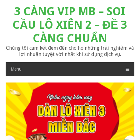
Skip
3 CÀNG VIP MB – SOI
to
content
CẦU LÔ XIÊN 2 – ĐỀ 3
CÀNG CHUẨN
Chúng tôi cam kết đem đến cho họ những trải nghiệm và
lợi nhuận tuyệt vời nhất khi sử dụng dịch vụ.
Menu