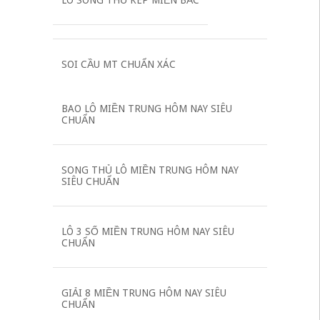
SOI CẦU MT CHUẨN XÁC
BAO LÔ MIỀN TRUNG HÔM NAY SIÊU
CHUẨN
SONG THỦ LÔ MIỀN TRUNG HÔM NAY
SIÊU CHUẨN
LÔ 3 SỐ MIỀN TRUNG HÔM NAY SIÊU
CHUẨN
GIẢI 8 MIỀN TRUNG HÔM NAY SIÊU
CHUẨN