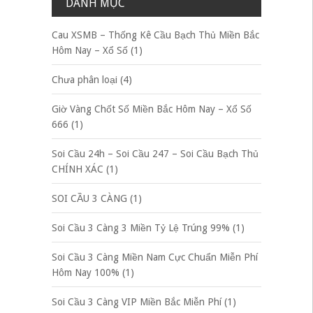
DANH MỤC
Cau XSMB – Thống Kê Cầu Bạch Thủ Miền Bắc
Hôm Nay – Xổ Số
(1)
Chưa phân loại
(4)
Giờ Vàng Chốt Số Miền Bắc Hôm Nay – Xổ Số
666
(1)
Soi Cầu 24h – Soi Cầu 247 – Soi Cầu Bạch Thủ
CHÍNH XÁC
(1)
SOI CẦU 3 CÀNG
(1)
Soi Cầu 3 Càng 3 Miền Tỷ Lệ Trúng 99%
(1)
Soi Cầu 3 Càng Miền Nam Cực Chuẩn Miễn Phí
Hôm Nay 100%
(1)
Soi Cầu 3 Càng VIP Miền Bắc Miễn Phí
(1)