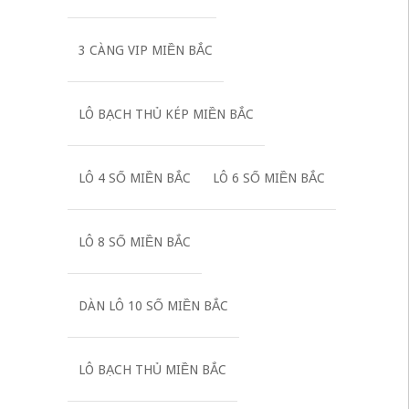
3 CÀNG VIP MIỀN BẮC
LÔ BẠCH THỦ KÉP MIỀN BẮC
LÔ 4 SỐ MIỀN BẮC
LÔ 6 SỐ MIỀN BẮC
LÔ 8 SỐ MIỀN BẮC
DÀN LÔ 10 SỐ MIỀN BẮC
LÔ BẠCH THỦ MIỀN BẮC