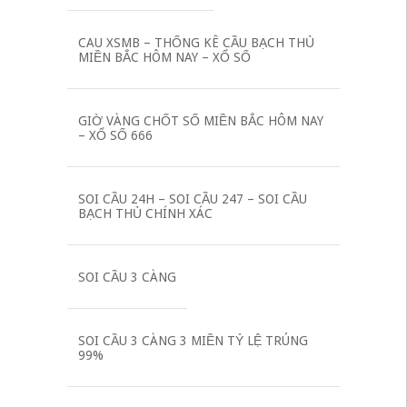
CAU XSMB – THỐNG KÊ CẦU BẠCH THỦ
MIỀN BẮC HÔM NAY – XỔ SỐ
GIỜ VÀNG CHỐT SỐ MIỀN BẮC HÔM NAY
– XỔ SỐ 666
SOI CẦU 24H – SOI CẦU 247 – SOI CẦU
BẠCH THỦ CHÍNH XÁC
SOI CẦU 3 CÀNG
SOI CẦU 3 CÀNG 3 MIỀN TỶ LỆ TRÚNG
99%