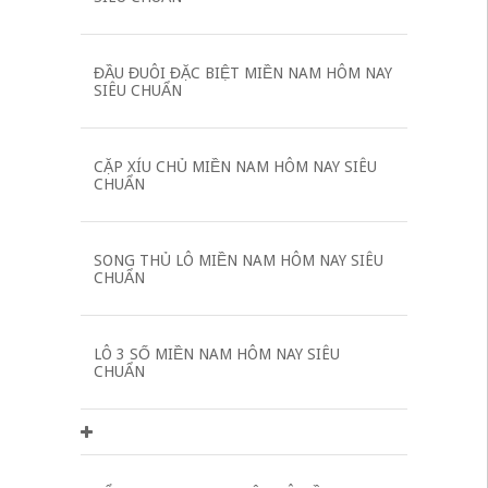
ĐẦU ĐUÔI ĐẶC BIỆT MIỀN NAM HÔM NAY
SIÊU CHUẨN
CẶP XÍU CHỦ MIỀN NAM HÔM NAY SIÊU
CHUẨN
SONG THỦ LÔ MIỀN NAM HÔM NAY SIÊU
CHUẨN
LÔ 3 SỐ MIỀN NAM HÔM NAY SIÊU
CHUẨN