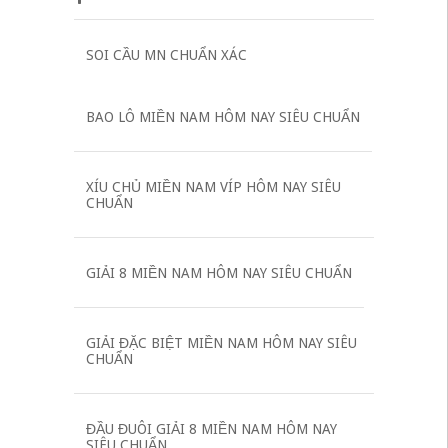
SOI CẦU MN CHUẨN XÁC
BAO LÔ MIỀN NAM HÔM NAY SIÊU CHUẨN
XÍU CHỦ MIỀN NAM VÍP HÔM NAY SIÊU
CHUẨN
GIẢI 8 MIỀN NAM HÔM NAY SIÊU CHUẨN
GIẢI ĐẶC BIỆT MIỀN NAM HÔM NAY SIÊU
CHUẨN
ĐẦU ĐUÔI GIẢI 8 MIỀN NAM HÔM NAY
SIÊU CHUẨN