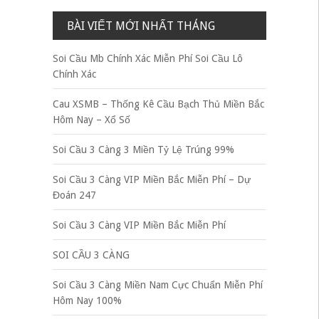
BÀI VIẾT MỚI NHẤT THÁNG
Soi Cầu Mb Chính Xác Miễn Phí Soi Cầu Lô
Chính Xác
Cau XSMB – Thống Kê Cầu Bạch Thủ Miền Bắc
Hôm Nay – Xổ Số
Soi Cầu 3 Càng 3 Miền Tỷ Lệ Trúng 99%
Soi Cầu 3 Càng VIP Miền Bắc Miễn Phí – Dự
Đoán 247
Soi Cầu 3 Càng VIP Miền Bắc Miễn Phí
SOI CẦU 3 CÀNG
Soi Cầu 3 Càng Miền Nam Cực Chuẩn Miễn Phí
Hôm Nay 100%