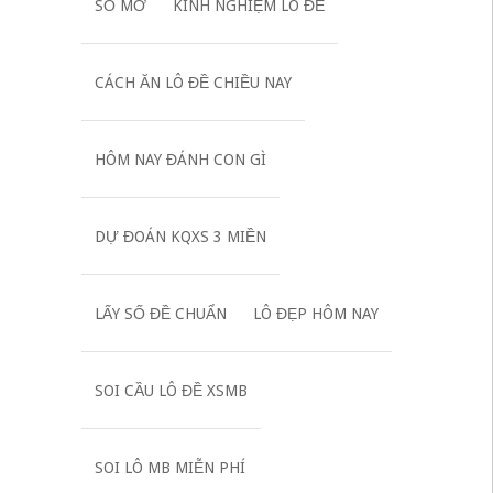
SỔ MƠ
KINH NGHIỆM LÔ ĐỀ
CÁCH ĂN LÔ ĐỀ CHIỀU NAY
HÔM NAY ĐÁNH CON GÌ
DỰ ĐOÁN KQXS 3 MIỀN
LẤY SỐ ĐỀ CHUẨN
LÔ ĐẸP HÔM NAY
SOI CẦU LÔ ĐỀ XSMB
SOI LÔ MB MIỄN PHÍ