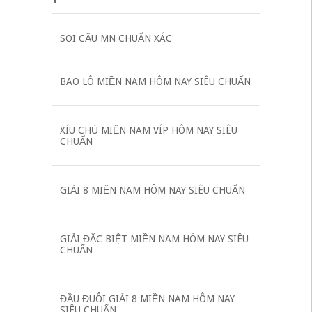
SOI CẦU MN CHUẨN XÁC
BAO LÔ MIỀN NAM HÔM NAY SIÊU CHUẨN
XÍU CHỦ MIỀN NAM VÍP HÔM NAY SIÊU
CHUẨN
GIẢI 8 MIỀN NAM HÔM NAY SIÊU CHUẨN
GIẢI ĐẶC BIỆT MIỀN NAM HÔM NAY SIÊU
CHUẨN
ĐẦU ĐUÔI GIẢI 8 MIỀN NAM HÔM NAY
SIÊU CHUẨN