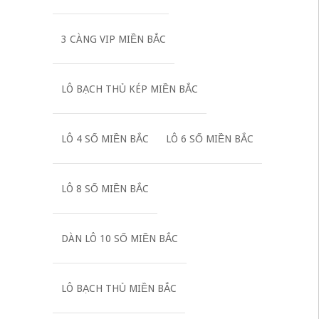
3 CÀNG VIP MIỀN BẮC
LÔ BẠCH THỦ KÉP MIỀN BẮC
LÔ 4 SỐ MIỀN BẮC
LÔ 6 SỐ MIỀN BẮC
LÔ 8 SỐ MIỀN BẮC
DÀN LÔ 10 SỐ MIỀN BẮC
LÔ BẠCH THỦ MIỀN BẮC