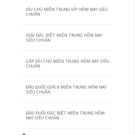
XÍU CHỦ MIỀN TRUNG VÍP HÔM NAY SIÊU
CHUẨN
GIẢI ĐẶC BIỆT MIỀN TRUNG HÔM NAY
SIÊU CHUẨN
CẶP XÍU CHỦ MIỀN TRUNG HÔM NAY SIÊU
CHUẨN
ĐẦU ĐUÔI GIẢI 8 MIỀN TRUNG HÔM NAY
SIÊU CHUẨN
ĐẦU ĐUÔI ĐẶC BIỆT MIỀN TRUNG HÔM
NAY SIÊU CHUẨN