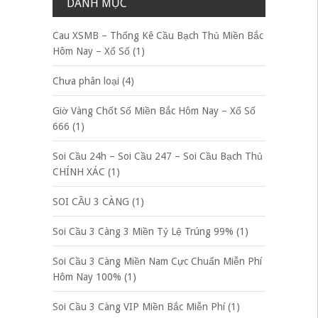
DANH MỤC
Cau XSMB – Thống Kê Cầu Bạch Thủ Miền Bắc
Hôm Nay – Xổ Số
(1)
Chưa phân loại
(4)
Giờ Vàng Chốt Số Miền Bắc Hôm Nay – Xổ Số
666
(1)
Soi Cầu 24h – Soi Cầu 247 – Soi Cầu Bạch Thủ
CHÍNH XÁC
(1)
SOI CẦU 3 CÀNG
(1)
Soi Cầu 3 Càng 3 Miền Tỷ Lệ Trúng 99%
(1)
Soi Cầu 3 Càng Miền Nam Cực Chuẩn Miễn Phí
Hôm Nay 100%
(1)
Soi Cầu 3 Càng VIP Miền Bắc Miễn Phí
(1)