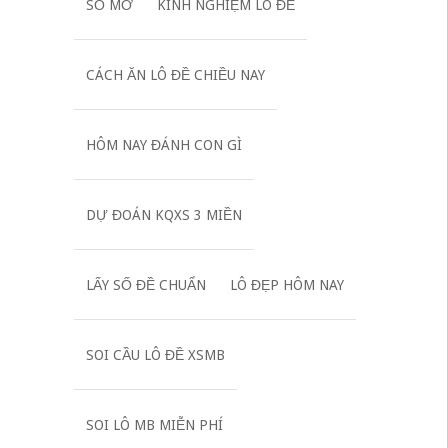
SỔ MƠ
KINH NGHIỆM LÔ ĐỀ
CÁCH ĂN LÔ ĐỀ CHIỀU NAY
HÔM NAY ĐÁNH CON GÌ
DỰ ĐOÁN KQXS 3 MIỀN
LẤY SỐ ĐỀ CHUẨN
LÔ ĐẸP HÔM NAY
SOI CẦU LÔ ĐỀ XSMB
SOI LÔ MB MIỄN PHÍ