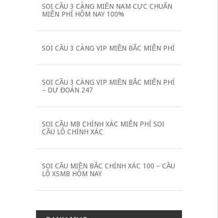
SOI CẦU 3 CÀNG MIỀN NAM CỰC CHUẨN
MIỄN PHÍ HÔM NAY 100%
SOI CẦU 3 CÀNG VIP MIỀN BẮC MIỄN PHÍ
SOI CẦU 3 CÀNG VIP MIỀN BẮC MIỄN PHÍ
– DỰ ĐOÁN 247
SOI CẦU MB CHÍNH XÁC MIỄN PHÍ SOI
CẦU LÔ CHÍNH XÁC
SOI CẦU MIỀN BẮC CHÍNH XÁC 100 – CẦU
LÔ XSMB HÔM NAY