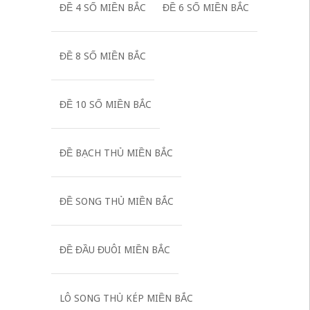
ĐỀ 4 SỐ MIỀN BẮC
ĐỀ 6 SỐ MIỀN BẮC
ĐỀ 8 SỐ MIỀN BẮC
ĐỀ 10 SỐ MIỀN BẮC
ĐỀ BẠCH THỦ MIỀN BẮC
ĐỀ SONG THỦ MIỀN BẮC
ĐỀ ĐẦU ĐUÔI MIỀN BẮC
LÔ SONG THỦ KÉP MIỀN BẮC