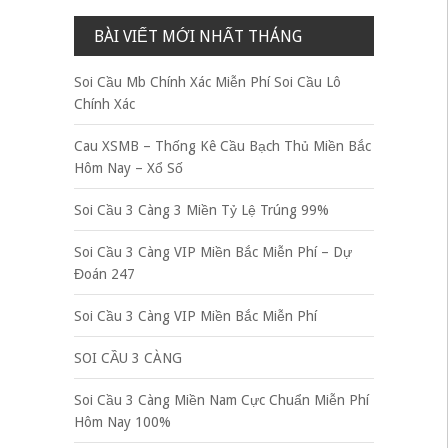
BÀI VIẾT MỚI NHẤT THÁNG
Soi Cầu Mb Chính Xác Miễn Phí Soi Cầu Lô
Chính Xác
Cau XSMB – Thống Kê Cầu Bạch Thủ Miền Bắc
Hôm Nay – Xổ Số
Soi Cầu 3 Càng 3 Miền Tỷ Lệ Trúng 99%
Soi Cầu 3 Càng VIP Miền Bắc Miễn Phí – Dự
Đoán 247
Soi Cầu 3 Càng VIP Miền Bắc Miễn Phí
SOI CẦU 3 CÀNG
Soi Cầu 3 Càng Miền Nam Cực Chuẩn Miễn Phí
Hôm Nay 100%