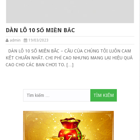
DÀN LÔ 10 SỐ MIỀN BẮC
admin
19/03/2023
DÀN LÔ 10 SỐ MIỀN BẮC – CẦU CỦA CHÚNG TÔI LUÔN CAM
KẾT CHUẨN NHẤT. CHI PHÍ CAO NHƯNG MANG LẠI HIỆU QUẢ
CAO CHO CÁC BẠN CHƠI TO. […]
Tìm
kiếm
cho: