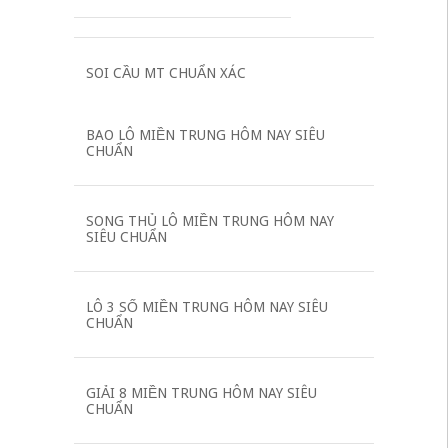
SOI CẦU MT CHUẨN XÁC
BAO LÔ MIỀN TRUNG HÔM NAY SIÊU
CHUẨN
SONG THỦ LÔ MIỀN TRUNG HÔM NAY
SIÊU CHUẨN
LÔ 3 SỐ MIỀN TRUNG HÔM NAY SIÊU
CHUẨN
GIẢI 8 MIỀN TRUNG HÔM NAY SIÊU
CHUẨN