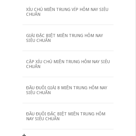
XÍU CHỦ MIỀN TRUNG VÍP HÔM NAY SIÊU
CHUẨN
GIẢI ĐẶC BIỆT MIỀN TRUNG HÔM NAY
SIÊU CHUẨN
CẶP XÍU CHỦ MIỀN TRUNG HÔM NAY SIÊU
CHUẨN
ĐẦU ĐUÔI GIẢI 8 MIỀN TRUNG HÔM NAY
SIÊU CHUẨN
ĐẦU ĐUÔI ĐẶC BIỆT MIỀN TRUNG HÔM
NAY SIÊU CHUẨN