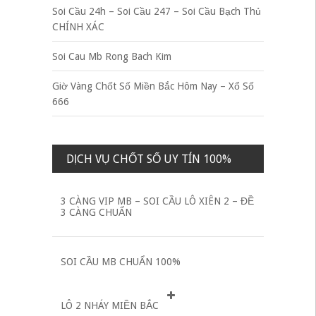
Soi Cầu 24h – Soi Cầu 247 – Soi Cầu Bạch Thủ
CHÍNH XÁC
Soi Cau Mb Rong Bach Kim
Giờ Vàng Chốt Số Miền Bắc Hôm Nay – Xổ Số
666
DỊCH VỤ CHỐT SỐ UY TÍN 100%
3 CÀNG VIP MB – SOI CẦU LÔ XIÊN 2 – ĐỀ
3 CÀNG CHUẨN
SOI CẦU MB CHUẨN 100%
LÔ 2 NHÁY MIỀN BẮC