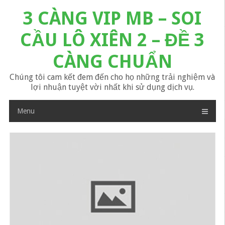
Skip
3 CÀNG VIP MB – SOI
to
content
CẦU LÔ XIÊN 2 – ĐỀ 3
CÀNG CHUẨN
Chúng tôi cam kết đem đến cho họ những trải nghiệm và
lợi nhuận tuyệt vời nhất khi sử dụng dịch vụ.
Menu