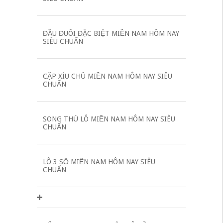
ĐẦU ĐUÔI ĐẶC BIỆT MIỀN NAM HÔM NAY
SIÊU CHUẨN
CẶP XÍU CHỦ MIỀN NAM HÔM NAY SIÊU
CHUẨN
SONG THỦ LÔ MIỀN NAM HÔM NAY SIÊU
CHUẨN
LÔ 3 SỐ MIỀN NAM HÔM NAY SIÊU
CHUẨN