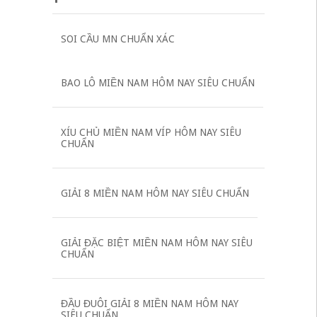
SOI CẦU MN CHUẨN XÁC
BAO LÔ MIỀN NAM HÔM NAY SIÊU CHUẨN
XÍU CHỦ MIỀN NAM VÍP HÔM NAY SIÊU
CHUẨN
GIẢI 8 MIỀN NAM HÔM NAY SIÊU CHUẨN
GIẢI ĐẶC BIỆT MIỀN NAM HÔM NAY SIÊU
CHUẨN
ĐẦU ĐUÔI GIẢI 8 MIỀN NAM HÔM NAY
SIÊU CHUẨN