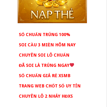
SỐ CHUẨN TRÚNG 100%
SOI CẦU 3 MIỀN HÔM NAY
CHUYÊN SOI LÔ CHUẨN
ĐÃ SOI LÀ TRÚNG NGAY
SỐ CHUẨN GIÁ RẺ XSMB
TRANG WEB CHỐT SỐ UY TÍN
CHUYÊN LÔ 2 NHÁY HĐXS