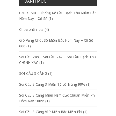
DANH MỤC
Cau XSMB – Thống Kê Cầu Bạch Thủ Miền Bắc
Hôm Nay – Xổ Số
(1)
Chưa phân loại
(4)
Giờ Vàng Chốt Số Miền Bắc Hôm Nay – Xổ Số
666
(1)
Soi Cầu 24h – Soi Cầu 247 – Soi Cầu Bạch Thủ
CHÍNH XÁC
(1)
SOI CẦU 3 CÀNG
(1)
Soi Cầu 3 Càng 3 Miền Tỷ Lệ Trúng 99%
(1)
Soi Cầu 3 Càng Miền Nam Cực Chuẩn Miễn Phí
Hôm Nay 100%
(1)
Soi Cầu 3 Càng VIP Miền Bắc Miễn Phí
(1)