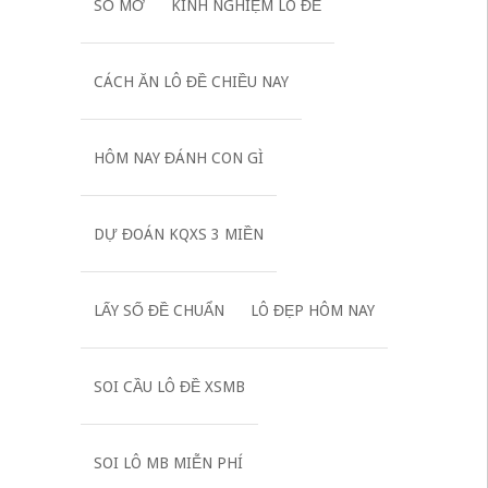
SỔ MƠ
KINH NGHIỆM LÔ ĐỀ
CÁCH ĂN LÔ ĐỀ CHIỀU NAY
HÔM NAY ĐÁNH CON GÌ
DỰ ĐOÁN KQXS 3 MIỀN
LẤY SỐ ĐỀ CHUẨN
LÔ ĐẸP HÔM NAY
SOI CẦU LÔ ĐỀ XSMB
SOI LÔ MB MIỄN PHÍ