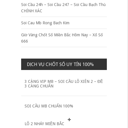
Soi Cầu 24h – Soi Cầu 247 – Soi Cầu Bạch Thủ
CHÍNH XÁC
Soi Cau Mb Rong Bach Kim
Giờ Vàng Chốt Số Miền Bắc Hôm Nay – Xổ Số
666
DỊCH VỤ CHỐT SỐ UY TÍN 100%
3 CÀNG VIP MB – SOI CẦU LÔ XIÊN 2 – ĐỀ
3 CÀNG CHUẨN
SOI CẦU MB CHUẨN 100%
LÔ 2 NHÁY MIỀN BẮC