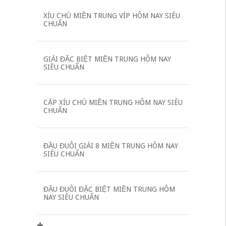
XÍU CHỦ MIỀN TRUNG VÍP HÔM NAY SIÊU
CHUẨN
GIẢI ĐẶC BIỆT MIỀN TRUNG HÔM NAY
SIÊU CHUẨN
CẶP XÍU CHỦ MIỀN TRUNG HÔM NAY SIÊU
CHUẨN
ĐẦU ĐUÔI GIẢI 8 MIỀN TRUNG HÔM NAY
SIÊU CHUẨN
ĐẦU ĐUÔI ĐẶC BIỆT MIỀN TRUNG HÔM
NAY SIÊU CHUẨN