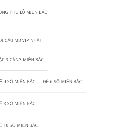
ONG THỦ LÔ MIỀN BẮC
OI CẦU MB VÍP NHẤT
ẶP 3 CÀNG MIỀN BẮC
Ề 4 SỐ MIỀN BẮC
ĐỀ 6 SỐ MIỀN BẮC
Ề 8 SỐ MIỀN BẮC
Ề 10 SỐ MIỀN BẮC