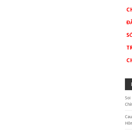
C
Đ
S
T
C
Soi
Chí
Cau
Hôm