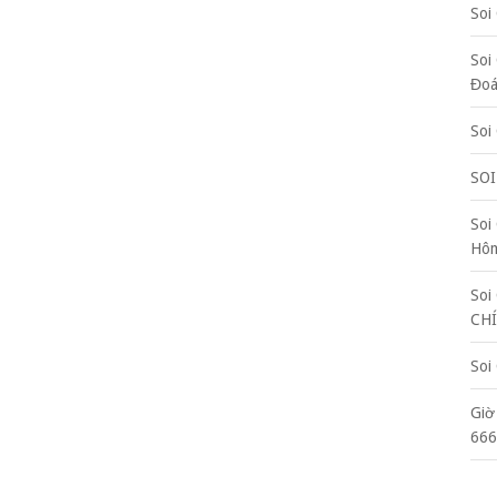
Soi
Soi
Đoá
Soi
SOI
Soi
Hô
Soi
CH
Soi
Giờ
666