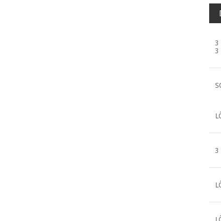
3
3
S
L
3
L
L