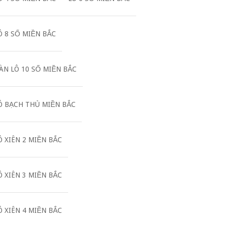
Ô 8 SỐ MIỀN BẮC
ÀN LÔ 10 SỐ MIỀN BẮC
Ô BẠCH THỦ MIỀN BẮC
Ô XIÊN 2 MIỀN BẮC
Ô XIÊN 3 MIỀN BẮC
Ô XIÊN 4 MIỀN BẮC