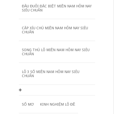
ĐẦU ĐUÔI ĐẶC BIỆT MIỀN NAM HÔM NAY
SIÊU CHUẨN
CẶP XÍU CHỦ MIỀN NAM HÔM NAY SIÊU
CHUẨN
SONG THỦ LÔ MIỀN NAM HÔM NAY SIÊU
CHUẨN
LÔ 3 SỐ MIỀN NAM HÔM NAY SIÊU
CHUẨN
SỔ MƠ
KINH NGHIỆM LÔ ĐỀ