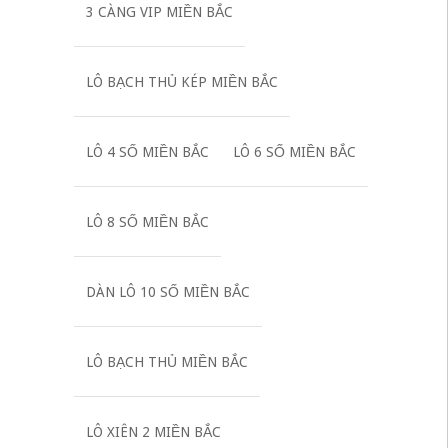
3 CÀNG VIP MIỀN BẮC
LÔ BẠCH THỦ KÉP MIỀN BẮC
LÔ 4 SỐ MIỀN BẮC
LÔ 6 SỐ MIỀN BẮC
LÔ 8 SỐ MIỀN BẮC
DÀN LÔ 10 SỐ MIỀN BẮC
LÔ BẠCH THỦ MIỀN BẮC
LÔ XIÊN 2 MIỀN BẮC