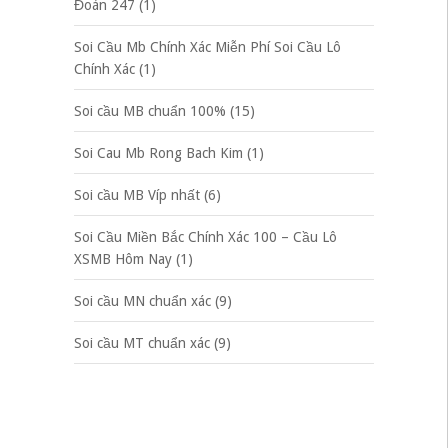
Đoán 247
(1)
Soi Cầu Mb Chính Xác Miễn Phí Soi Cầu Lô
Chính Xác
(1)
Soi cầu MB chuẩn 100%
(15)
Soi Cau Mb Rong Bach Kim
(1)
Soi cầu MB Víp nhất
(6)
Soi Cầu Miền Bắc Chính Xác 100 – Cầu Lô
XSMB Hôm Nay
(1)
Soi cầu MN chuẩn xác
(9)
Soi cầu MT chuẩn xác
(9)