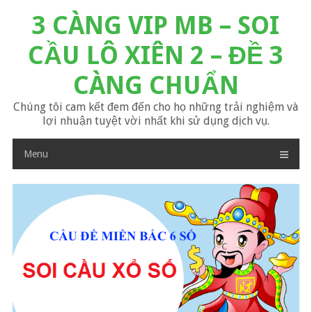
Skip
3 CÀNG VIP MB – SOI
to
content
CẦU LÔ XIÊN 2 – ĐỀ 3
CÀNG CHUẨN
Chúng tôi cam kết đem đến cho họ những trải nghiệm và
lợi nhuận tuyệt vời nhất khi sử dụng dịch vụ.
Menu