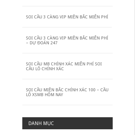
SOI CẦU 3 CÀNG VIP MIỀN BẮC MIỄN PHÍ
SOI CẦU 3 CÀNG VIP MIỀN BẮC MIỄN PHÍ
– DỰ ĐOÁN 247
SOI CẦU MB CHÍNH XÁC MIỄN PHÍ SOI
CẦU LÔ CHÍNH XÁC
SOI CẦU MIỀN BẮC CHÍNH XÁC 100 – CẦU
LÔ XSMB HÔM NAY
DANH MỤC