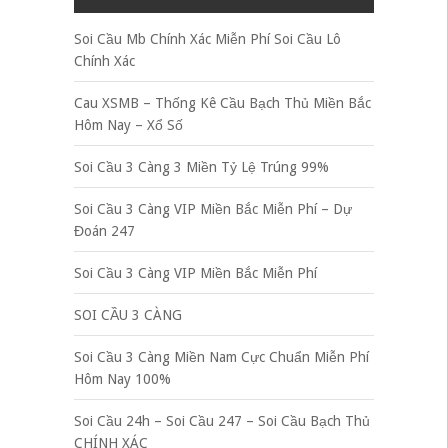
Soi Cầu Mb Chính Xác Miễn Phí Soi Cầu Lô
Chính Xác
Cau XSMB – Thống Kê Cầu Bạch Thủ Miền Bắc
Hôm Nay – Xổ Số
Soi Cầu 3 Càng 3 Miền Tỷ Lệ Trúng 99%
Soi Cầu 3 Càng VIP Miền Bắc Miễn Phí – Dự
Đoán 247
Soi Cầu 3 Càng VIP Miền Bắc Miễn Phí
SOI CẦU 3 CÀNG
Soi Cầu 3 Càng Miền Nam Cực Chuẩn Miễn Phí
Hôm Nay 100%
Soi Cầu 24h – Soi Cầu 247 – Soi Cầu Bạch Thủ
CHÍNH XÁC