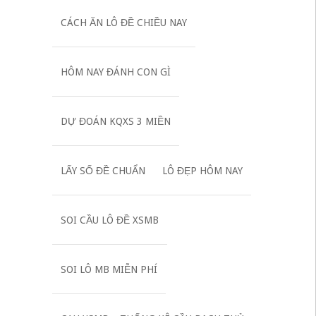
CÁCH ĂN LÔ ĐỀ CHIỀU NAY
HÔM NAY ĐÁNH CON GÌ
DỰ ĐOÁN KQXS 3 MIỀN
LẤY SỐ ĐỀ CHUẨN
LÔ ĐẸP HÔM NAY
SOI CẦU LÔ ĐỀ XSMB
SOI LÔ MB MIỄN PHÍ