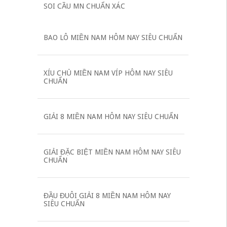
SOI CẦU MN CHUẨN XÁC
BAO LÔ MIỀN NAM HÔM NAY SIÊU CHUẨN
XÍU CHỦ MIỀN NAM VÍP HÔM NAY SIÊU
CHUẨN
GIẢI 8 MIỀN NAM HÔM NAY SIÊU CHUẨN
GIẢI ĐẶC BIỆT MIỀN NAM HÔM NAY SIÊU
CHUẨN
ĐẦU ĐUÔI GIẢI 8 MIỀN NAM HÔM NAY
SIÊU CHUẨN