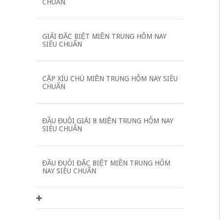
CHUẨN
GIẢI ĐẶC BIỆT MIỀN TRUNG HÔM NAY
SIÊU CHUẨN
CẶP XÍU CHỦ MIỀN TRUNG HÔM NAY SIÊU
CHUẨN
ĐẦU ĐUÔI GIẢI 8 MIỀN TRUNG HÔM NAY
SIÊU CHUẨN
ĐẦU ĐUÔI ĐẶC BIỆT MIỀN TRUNG HÔM
NAY SIÊU CHUẨN