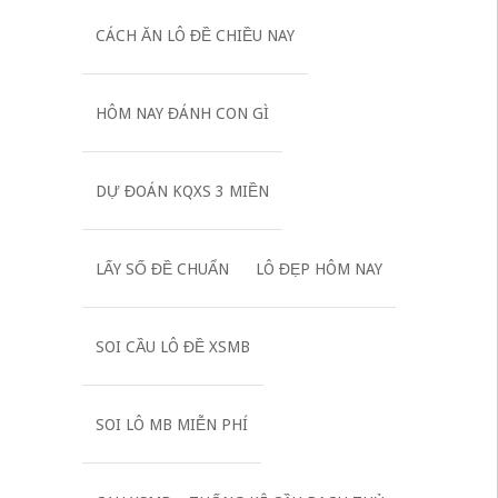
CÁCH ĂN LÔ ĐỀ CHIỀU NAY
HÔM NAY ĐÁNH CON GÌ
DỰ ĐOÁN KQXS 3 MIỀN
LẤY SỐ ĐỀ CHUẨN
LÔ ĐẸP HÔM NAY
SOI CẦU LÔ ĐỀ XSMB
SOI LÔ MB MIỄN PHÍ