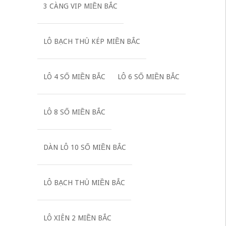
3 CÀNG VIP MIỀN BẮC
LÔ BẠCH THỦ KÉP MIỀN BẮC
LÔ 4 SỐ MIỀN BẮC
LÔ 6 SỐ MIỀN BẮC
LÔ 8 SỐ MIỀN BẮC
DÀN LÔ 10 SỐ MIỀN BẮC
LÔ BẠCH THỦ MIỀN BẮC
LÔ XIÊN 2 MIỀN BẮC