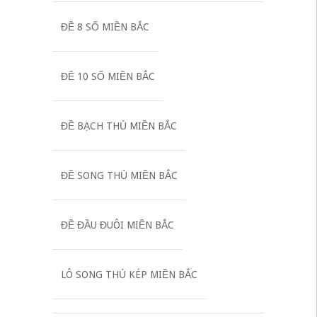
ĐỀ 8 SỐ MIỀN BẮC
ĐỀ 10 SỐ MIỀN BẮC
ĐỀ BẠCH THỦ MIỀN BẮC
ĐỀ SONG THỦ MIỀN BẮC
ĐỀ ĐẦU ĐUÔI MIỀN BẮC
LÔ SONG THỦ KÉP MIỀN BẮC