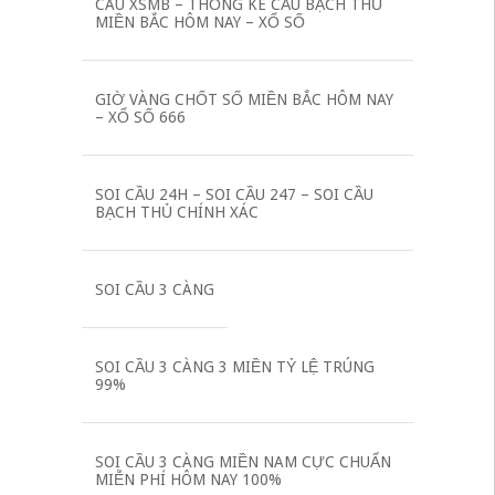
CAU XSMB – THỐNG KÊ CẦU BẠCH THỦ
MIỀN BẮC HÔM NAY – XỔ SỐ
GIỜ VÀNG CHỐT SỐ MIỀN BẮC HÔM NAY
– XỔ SỐ 666
SOI CẦU 24H – SOI CẦU 247 – SOI CẦU
BẠCH THỦ CHÍNH XÁC
SOI CẦU 3 CÀNG
SOI CẦU 3 CÀNG 3 MIỀN TỶ LỆ TRÚNG
99%
SOI CẦU 3 CÀNG MIỀN NAM CỰC CHUẨN
MIỄN PHÍ HÔM NAY 100%