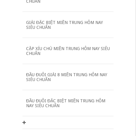
CHUẨN
GIẢI ĐẶC BIỆT MIỀN TRUNG HÔM NAY
SIÊU CHUẨN
CẶP XÍU CHỦ MIỀN TRUNG HÔM NAY SIÊU
CHUẨN
ĐẦU ĐUÔI GIẢI 8 MIỀN TRUNG HÔM NAY
SIÊU CHUẨN
ĐẦU ĐUÔI ĐẶC BIỆT MIỀN TRUNG HÔM
NAY SIÊU CHUẨN