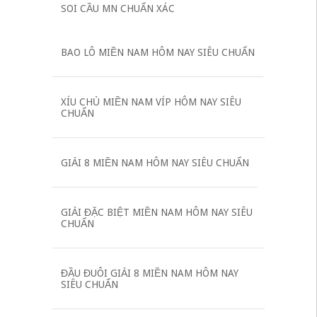
SOI CẦU MN CHUẨN XÁC
BAO LÔ MIỀN NAM HÔM NAY SIÊU CHUẨN
XÍU CHỦ MIỀN NAM VÍP HÔM NAY SIÊU
CHUẨN
GIẢI 8 MIỀN NAM HÔM NAY SIÊU CHUẨN
GIẢI ĐẶC BIỆT MIỀN NAM HÔM NAY SIÊU
CHUẨN
ĐẦU ĐUÔI GIẢI 8 MIỀN NAM HÔM NAY
SIÊU CHUẨN