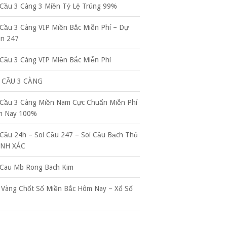
 Cầu 3 Càng 3 Miền Tỷ Lệ Trúng 99%
 Cầu 3 Càng VIP Miền Bắc Miễn Phí – Dự
n 247
 Cầu 3 Càng VIP Miền Bắc Miễn Phí
 CẦU 3 CÀNG
 Cầu 3 Càng Miền Nam Cực Chuẩn Miễn Phí
m Nay 100%
 Cầu 24h – Soi Cầu 247 – Soi Cầu Bạch Thủ
ÍNH XÁC
 Cau Mb Rong Bach Kim
 Vàng Chốt Số Miền Bắc Hôm Nay – Xổ Số