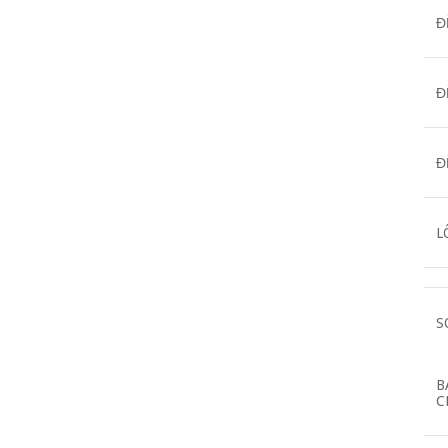
Đ
Đ
Đ
L
S
B
C