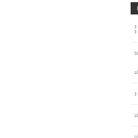
3
3
S
L
3
L
L