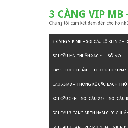
Skip
to
3 CÀNG VIP MB 
content
Chúng tôi cam kết đem đến cho họ nhữ
3 CÀNG VIP MB – SOI CẦU LÔ XIÊN 2 –
SOI CẦU MN CHUẨN XÁC
SỔ MƠ
LẤY SỐ ĐỀ CHUẨN
LÔ ĐẸP HÔM NAY
CAU XSMB – THỐNG KÊ CẦU BẠCH THỦ 
SOI CẦU 24H – SOI CẦU 247 – SOI CẦU
SOI CẦU 3 CÀNG MIỀN NAM CỰC CHUẨ
SOI CẦU 3 CÀNG VIP MIỀN BẮC MIỄN P