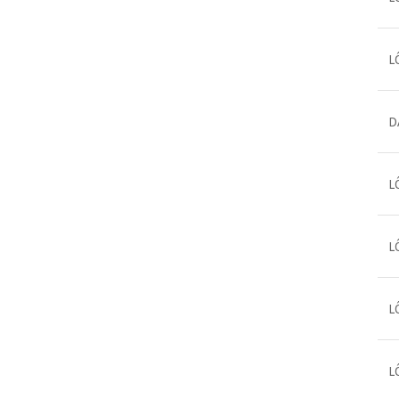
L
D
L
L
L
L