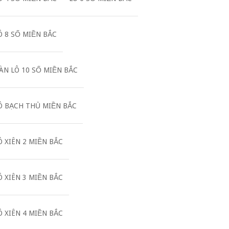
Ô 8 SỐ MIỀN BẮC
ÀN LÔ 10 SỐ MIỀN BẮC
Ô BẠCH THỦ MIỀN BẮC
Ô XIÊN 2 MIỀN BẮC
Ô XIÊN 3 MIỀN BẮC
Ô XIÊN 4 MIỀN BẮC