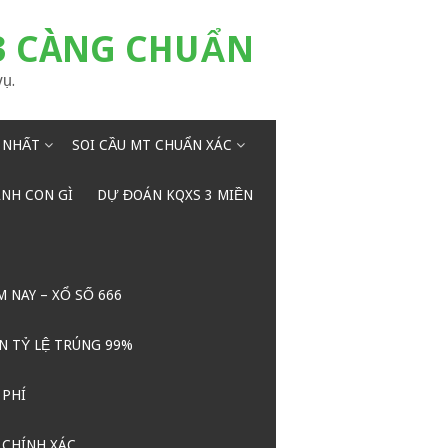
Ề 3 CÀNG CHUẨN
vụ.
P NHẤT
SOI CẦU MT CHUẨN XÁC
NH CON GÌ
DỰ ĐOÁN KQXS 3 MIỀN
 NAY – XỔ SỐ 666
ỀN TỶ LỆ TRÚNG 99%
 PHÍ
 CHÍNH XÁC