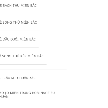
Ề BẠCH THỦ MIỀN BẮC
Ề SONG THỦ MIỀN BẮC
Ề ĐẦU ĐUÔI MIỀN BẮC
Ô SONG THỦ KÉP MIỀN BẮC
OI CẦU MT CHUẨN XÁC
AO LÔ MIỀN TRUNG HÔM NAY SIÊU
HUẨN