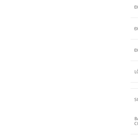
Đ
Đ
Đ
L
S
B
C