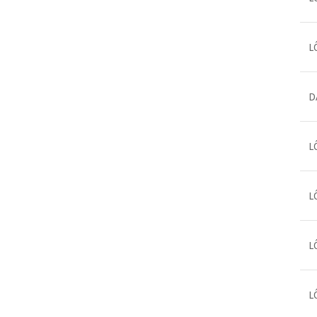
L
D
L
L
L
L