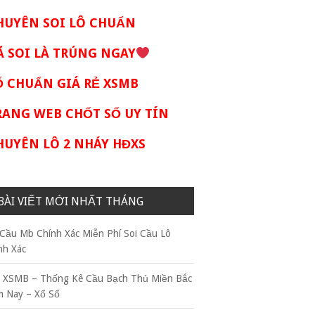
HUYÊN SOI LÔ CHUẨN
Ã SOI LÀ TRÚNG NGAY
Ố CHUẨN GIÁ RẺ XSMB
RANG WEB CHỐT SỐ UY TÍN
HUYÊN LÔ 2 NHÁY HĐXS
BÀI VIẾT MỚI NHẤT THÁNG
 Cầu Mb Chính Xác Miễn Phí Soi Cầu Lô
nh Xác
 XSMB – Thống Kê Cầu Bạch Thủ Miền Bắc
 Nay – Xổ Số