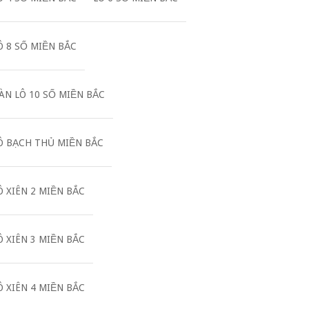
Ô 8 SỐ MIỀN BẮC
ÀN LÔ 10 SỐ MIỀN BẮC
Ô BẠCH THỦ MIỀN BẮC
Ô XIÊN 2 MIỀN BẮC
Ô XIÊN 3 MIỀN BẮC
Ô XIÊN 4 MIỀN BẮC