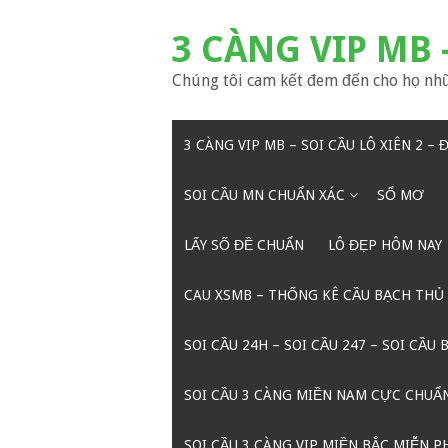
Skip
to
3 CÀNG VIP MB 
content
Chúng tôi cam kết đem đến cho họ nhữ
3 CÀNG VIP MB – SOI CẦU LÔ XIÊN 2 –
SOI CẦU MN CHUẨN XÁC
SỔ MƠ
LẤY SỐ ĐỀ CHUẨN
LÔ ĐẸP HÔM NAY
CAU XSMB – THỐNG KÊ CẦU BẠCH THỦ 
SOI CẦU 24H – SOI CẦU 247 – SOI CẦU
SOI CẦU 3 CÀNG MIỀN NAM CỰC CHUẨ
SOI CẦU 3 CÀNG VIP MIỀN BẮC MIỄN P