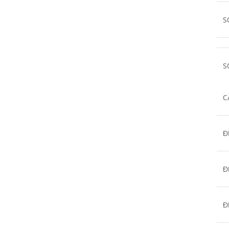
S
S
C
Đ
Đ
Đ