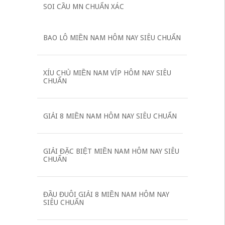
SOI CẦU MN CHUẨN XÁC
BAO LÔ MIỀN NAM HÔM NAY SIÊU CHUẨN
XÍU CHỦ MIỀN NAM VÍP HÔM NAY SIÊU
CHUẨN
GIẢI 8 MIỀN NAM HÔM NAY SIÊU CHUẨN
GIẢI ĐẶC BIỆT MIỀN NAM HÔM NAY SIÊU
CHUẨN
ĐẦU ĐUÔI GIẢI 8 MIỀN NAM HÔM NAY
SIÊU CHUẨN