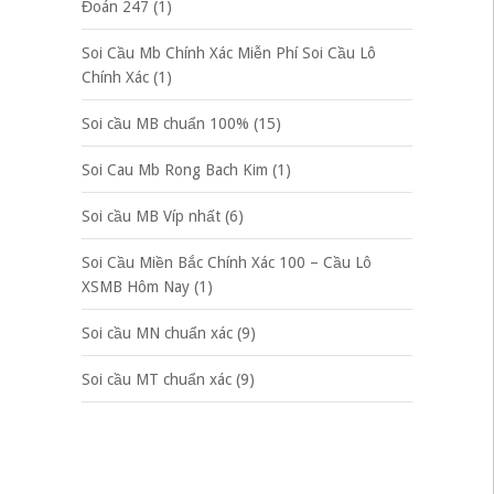
Đoán 247
(1)
Soi Cầu Mb Chính Xác Miễn Phí Soi Cầu Lô
Chính Xác
(1)
Soi cầu MB chuẩn 100%
(15)
Soi Cau Mb Rong Bach Kim
(1)
Soi cầu MB Víp nhất
(6)
Soi Cầu Miền Bắc Chính Xác 100 – Cầu Lô
XSMB Hôm Nay
(1)
Soi cầu MN chuẩn xác
(9)
Soi cầu MT chuẩn xác
(9)