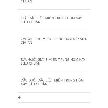
CHUẨN
GIẢI ĐẶC BIỆT MIỀN TRUNG HÔM NAY
SIÊU CHUẨN
CẶP XÍU CHỦ MIỀN TRUNG HÔM NAY SIÊU
CHUẨN
ĐẦU ĐUÔI GIẢI 8 MIỀN TRUNG HÔM NAY
SIÊU CHUẨN
ĐẦU ĐUÔI ĐẶC BIỆT MIỀN TRUNG HÔM
NAY SIÊU CHUẨN