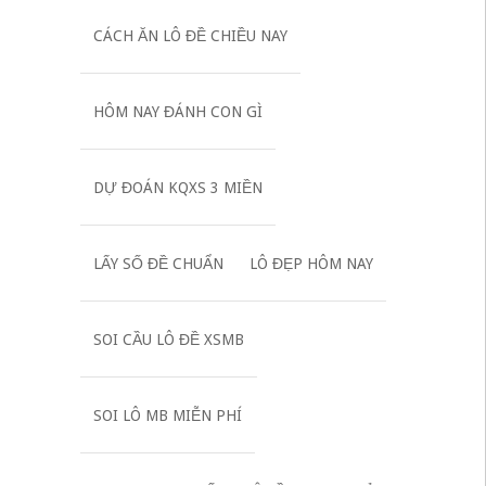
CÁCH ĂN LÔ ĐỀ CHIỀU NAY
HÔM NAY ĐÁNH CON GÌ
DỰ ĐOÁN KQXS 3 MIỀN
LẤY SỐ ĐỀ CHUẨN
LÔ ĐẸP HÔM NAY
SOI CẦU LÔ ĐỀ XSMB
SOI LÔ MB MIỄN PHÍ