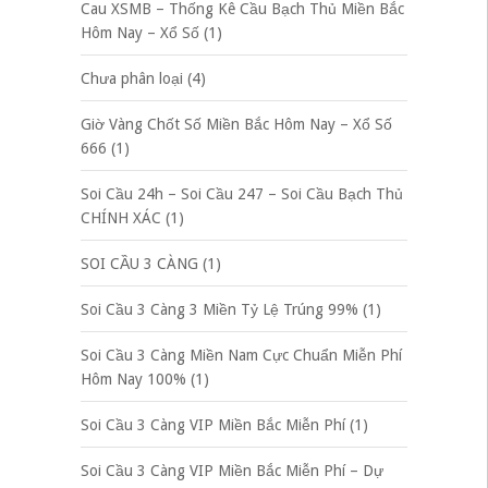
Cau XSMB – Thống Kê Cầu Bạch Thủ Miền Bắc
Hôm Nay – Xổ Số
(1)
Chưa phân loại
(4)
Giờ Vàng Chốt Số Miền Bắc Hôm Nay – Xổ Số
666
(1)
Soi Cầu 24h – Soi Cầu 247 – Soi Cầu Bạch Thủ
CHÍNH XÁC
(1)
SOI CẦU 3 CÀNG
(1)
Soi Cầu 3 Càng 3 Miền Tỷ Lệ Trúng 99%
(1)
Soi Cầu 3 Càng Miền Nam Cực Chuẩn Miễn Phí
Hôm Nay 100%
(1)
Soi Cầu 3 Càng VIP Miền Bắc Miễn Phí
(1)
Soi Cầu 3 Càng VIP Miền Bắc Miễn Phí – Dự