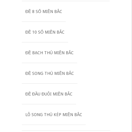
ĐỀ 8 SỐ MIỀN BẮC
ĐỀ 10 SỐ MIỀN BẮC
ĐỀ BẠCH THỦ MIỀN BẮC
ĐỀ SONG THỦ MIỀN BẮC
ĐỀ ĐẦU ĐUÔI MIỀN BẮC
LÔ SONG THỦ KÉP MIỀN BẮC