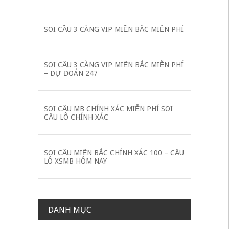
SOI CẦU 3 CÀNG VIP MIỀN BẮC MIỄN PHÍ
SOI CẦU 3 CÀNG VIP MIỀN BẮC MIỄN PHÍ
– DỰ ĐOÁN 247
SOI CẦU MB CHÍNH XÁC MIỄN PHÍ SOI
CẦU LÔ CHÍNH XÁC
SOI CẦU MIỀN BẮC CHÍNH XÁC 100 – CẦU
LÔ XSMB HÔM NAY
DANH MỤC