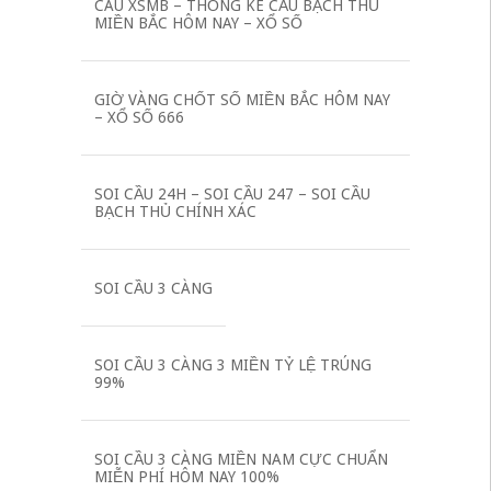
CAU XSMB – THỐNG KÊ CẦU BẠCH THỦ
MIỀN BẮC HÔM NAY – XỔ SỐ
GIỜ VÀNG CHỐT SỐ MIỀN BẮC HÔM NAY
– XỔ SỐ 666
SOI CẦU 24H – SOI CẦU 247 – SOI CẦU
BẠCH THỦ CHÍNH XÁC
SOI CẦU 3 CÀNG
SOI CẦU 3 CÀNG 3 MIỀN TỶ LỆ TRÚNG
99%
SOI CẦU 3 CÀNG MIỀN NAM CỰC CHUẨN
MIỄN PHÍ HÔM NAY 100%