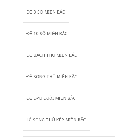
ĐỀ 8 SỐ MIỀN BẮC
ĐỀ 10 SỐ MIỀN BẮC
ĐỀ BẠCH THỦ MIỀN BẮC
ĐỀ SONG THỦ MIỀN BẮC
ĐỀ ĐẦU ĐUÔI MIỀN BẮC
LÔ SONG THỦ KÉP MIỀN BẮC