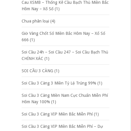
Cau XSMB – Thống Kê Cầu Bạch Thủ Miền Bắc
Hôm Nay – Xổ Số
(1)
Chưa phân loại
(4)
Giờ Vàng Chốt Số Miền Bắc Hôm Nay – Xổ Số
666
(1)
Soi Cầu 24h – Soi Cầu 247 – Soi Cầu Bạch Thủ
CHÍNH XÁC
(1)
SOI CẦU 3 CÀNG
(1)
Soi Cầu 3 Càng 3 Miền Tỷ Lệ Trúng 99%
(1)
Soi Cầu 3 Càng Miền Nam Cực Chuẩn Miễn Phí
Hôm Nay 100%
(1)
Soi Cầu 3 Càng VIP Miền Bắc Miễn Phí
(1)
Soi Cầu 3 Càng VIP Miền Bắc Miễn Phí – Dự