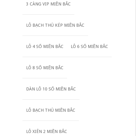
3 CÀNG VIP MIỀN BẮC
LÔ BẠCH THỦ KÉP MIỀN BẮC
LÔ 4 SỐ MIỀN BẮC
LÔ 6 SỐ MIỀN BẮC
LÔ 8 SỐ MIỀN BẮC
DÀN LÔ 10 SỐ MIỀN BẮC
LÔ BẠCH THỦ MIỀN BẮC
LÔ XIÊN 2 MIỀN BẮC