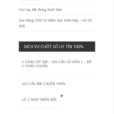
Soi Cau Mb Rong Bach Kim
Giờ Vàng Chốt Số Miền Bắc Hôm Nay – Xổ Số
666
DỊCH VỤ CHỐT SỐ UY TÍN 100%
3 CÀNG VIP MB – SOI CẦU LÔ XIÊN 2 – ĐỀ
3 CÀNG CHUẨN
SOI CẦU MB CHUẨN 100%
LÔ 2 NHÁY MIỀN BẮC