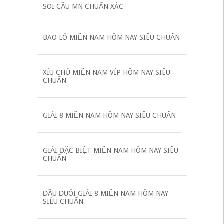
SOI CẦU MN CHUẨN XÁC
BAO LÔ MIỀN NAM HÔM NAY SIÊU CHUẨN
XÍU CHỦ MIỀN NAM VÍP HÔM NAY SIÊU
CHUẨN
GIẢI 8 MIỀN NAM HÔM NAY SIÊU CHUẨN
GIẢI ĐẶC BIỆT MIỀN NAM HÔM NAY SIÊU
CHUẨN
ĐẦU ĐUÔI GIẢI 8 MIỀN NAM HÔM NAY
SIÊU CHUẨN