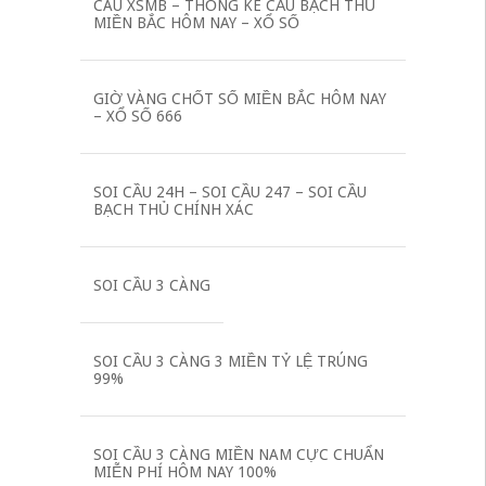
CAU XSMB – THỐNG KÊ CẦU BẠCH THỦ
MIỀN BẮC HÔM NAY – XỔ SỐ
GIỜ VÀNG CHỐT SỐ MIỀN BẮC HÔM NAY
– XỔ SỐ 666
SOI CẦU 24H – SOI CẦU 247 – SOI CẦU
BẠCH THỦ CHÍNH XÁC
SOI CẦU 3 CÀNG
SOI CẦU 3 CÀNG 3 MIỀN TỶ LỆ TRÚNG
99%
SOI CẦU 3 CÀNG MIỀN NAM CỰC CHUẨN
MIỄN PHÍ HÔM NAY 100%