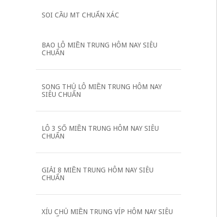
SOI CẦU MT CHUẨN XÁC
BAO LÔ MIỀN TRUNG HÔM NAY SIÊU
CHUẨN
SONG THỦ LÔ MIỀN TRUNG HÔM NAY
SIÊU CHUẨN
LÔ 3 SỐ MIỀN TRUNG HÔM NAY SIÊU
CHUẨN
GIẢI 8 MIỀN TRUNG HÔM NAY SIÊU
CHUẨN
XÍU CHỦ MIỀN TRUNG VÍP HÔM NAY SIÊU