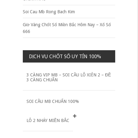
Soi Cau Mb Rong Bach Kim
Giờ Vàng Chốt Số Miền Bắc Hôm Nay – Xổ Số
666
DỊCH VỤ CHỐT SỐ UY TÍN 100%
3 CÀNG VIP MB – SOI CẦU LÔ XIÊN 2 – ĐỀ
3 CÀNG CHUẨN
SOI CẦU MB CHUẨN 100%
LÔ 2 NHÁY MIỀN BẮC