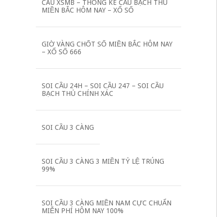
CAU XSMB – THỐNG KÊ CẦU BẠCH THỦ
MIỀN BẮC HÔM NAY – XỔ SỐ
GIỜ VÀNG CHỐT SỐ MIỀN BẮC HÔM NAY
– XỔ SỐ 666
SOI CẦU 24H – SOI CẦU 247 – SOI CẦU
BẠCH THỦ CHÍNH XÁC
SOI CẦU 3 CÀNG
SOI CẦU 3 CÀNG 3 MIỀN TỶ LỆ TRÚNG
99%
SOI CẦU 3 CÀNG MIỀN NAM CỰC CHUẨN
MIỄN PHÍ HÔM NAY 100%