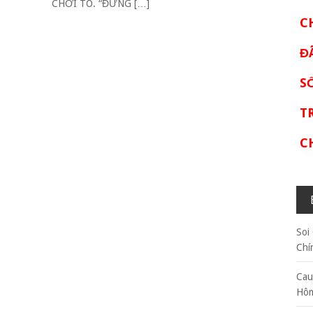
CHƠI TO. “ĐỪNG […]
C
Đ
S
T
C
Soi
Chí
Cau
Hôm