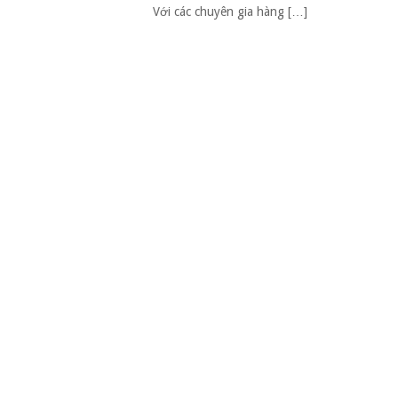
Với các chuyên gia hàng […]