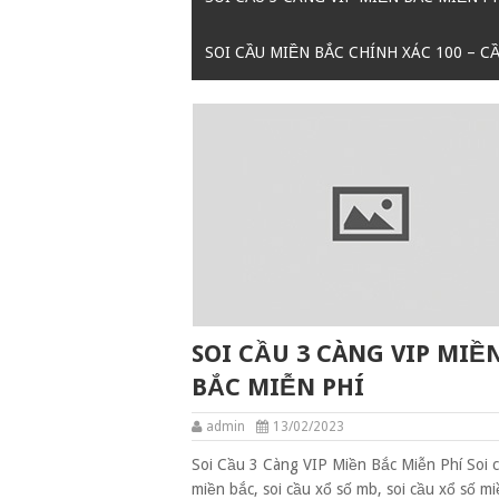
SOI CẦU MIỀN BẮC CHÍNH XÁC 100 – C
SOI CẦU 3 CÀNG VIP MIỀ
BẮC MIỄN PHÍ
admin
13/02/2023
Soi Cầu 3 Càng VIP Miền Bắc Miễn Phí Soi c
miền bắc, soi cầu xổ số mb, soi cầu xổ số mi