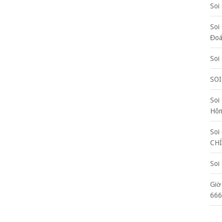
Soi
Soi
Đoá
Soi
SOI
Soi
Hô
Soi
CH
Soi
Giờ
666