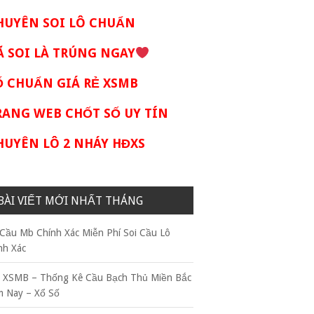
HUYÊN SOI LÔ CHUẨN
Ã SOI LÀ TRÚNG NGAY
Ố CHUẨN GIÁ RẺ XSMB
RANG WEB CHỐT SỐ UY TÍN
HUYÊN LÔ 2 NHÁY HĐXS
BÀI VIẾT MỚI NHẤT THÁNG
 Cầu Mb Chính Xác Miễn Phí Soi Cầu Lô
nh Xác
 XSMB – Thống Kê Cầu Bạch Thủ Miền Bắc
 Nay – Xổ Số