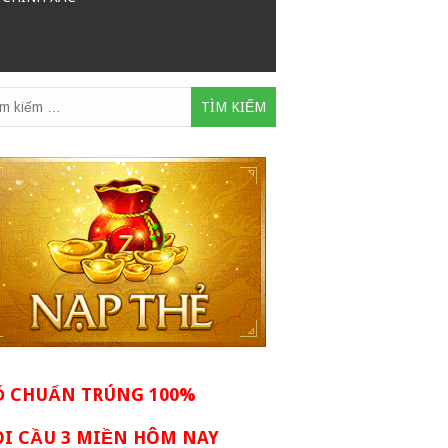
m
:
Ố CHUẨN TRÚNG 100%
OI CẦU 3 MIỀN HÔM NAY