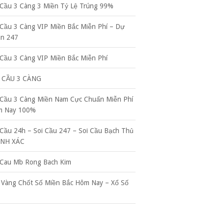
 Cầu 3 Càng 3 Miền Tỷ Lệ Trúng 99%
 Cầu 3 Càng VIP Miền Bắc Miễn Phí – Dự
n 247
 Cầu 3 Càng VIP Miền Bắc Miễn Phí
 CẦU 3 CÀNG
 Cầu 3 Càng Miền Nam Cực Chuẩn Miễn Phí
m Nay 100%
 Cầu 24h – Soi Cầu 247 – Soi Cầu Bạch Thủ
ÍNH XÁC
 Cau Mb Rong Bach Kim
 Vàng Chốt Số Miền Bắc Hôm Nay – Xổ Số