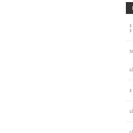
3
3
S
L
3
L
L