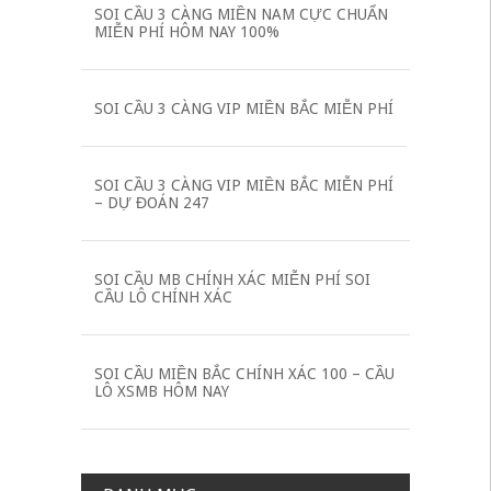
SOI CẦU 3 CÀNG MIỀN NAM CỰC CHUẨN
MIỄN PHÍ HÔM NAY 100%
SOI CẦU 3 CÀNG VIP MIỀN BẮC MIỄN PHÍ
SOI CẦU 3 CÀNG VIP MIỀN BẮC MIỄN PHÍ
– DỰ ĐOÁN 247
SOI CẦU MB CHÍNH XÁC MIỄN PHÍ SOI
CẦU LÔ CHÍNH XÁC
SOI CẦU MIỀN BẮC CHÍNH XÁC 100 – CẦU
LÔ XSMB HÔM NAY