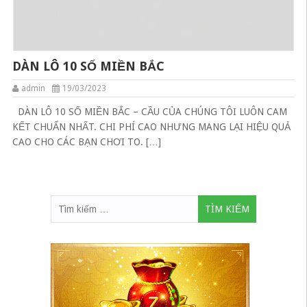
DÀN LÔ 10 SỐ MIỀN BẮC
admin
19/03/2023
DÀN LÔ 10 SỐ MIỀN BẮC – CẦU CỦA CHÚNG TÔI LUÔN CAM
KẾT CHUẨN NHẤT. CHI PHÍ CAO NHƯNG MANG LẠI HIỆU QUẢ
CAO CHO CÁC BẠN CHƠI TO. […]
Tìm
kiếm
cho: