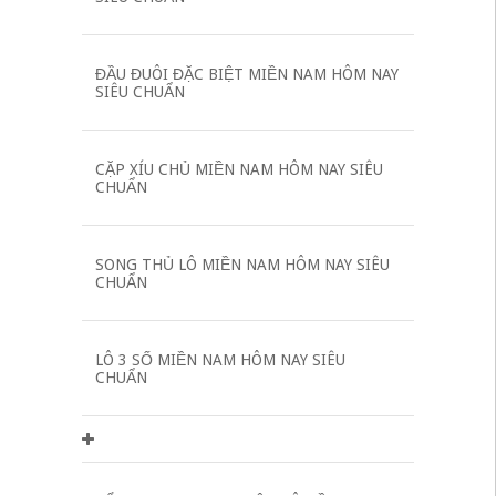
ĐẦU ĐUÔI ĐẶC BIỆT MIỀN NAM HÔM NAY
SIÊU CHUẨN
CẶP XÍU CHỦ MIỀN NAM HÔM NAY SIÊU
CHUẨN
SONG THỦ LÔ MIỀN NAM HÔM NAY SIÊU
CHUẨN
LÔ 3 SỐ MIỀN NAM HÔM NAY SIÊU
CHUẨN