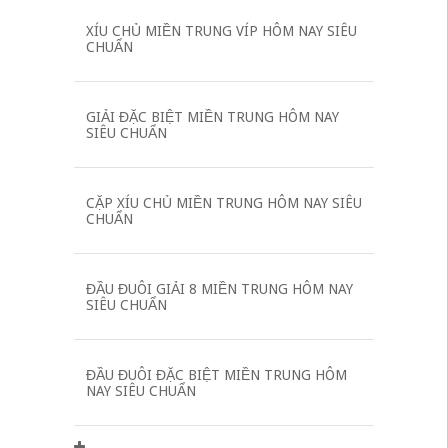
XÍU CHỦ MIỀN TRUNG VÍP HÔM NAY SIÊU
CHUẨN
GIẢI ĐẶC BIỆT MIỀN TRUNG HÔM NAY
SIÊU CHUẨN
CẶP XÍU CHỦ MIỀN TRUNG HÔM NAY SIÊU
CHUẨN
ĐẦU ĐUÔI GIẢI 8 MIỀN TRUNG HÔM NAY
SIÊU CHUẨN
ĐẦU ĐUÔI ĐẶC BIỆT MIỀN TRUNG HÔM
NAY SIÊU CHUẨN