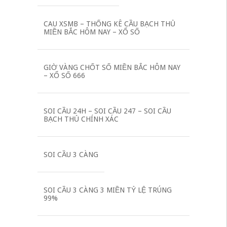
CAU XSMB – THỐNG KÊ CẦU BẠCH THỦ
MIỀN BẮC HÔM NAY – XỔ SỐ
GIỜ VÀNG CHỐT SỐ MIỀN BẮC HÔM NAY
– XỔ SỐ 666
SOI CẦU 24H – SOI CẦU 247 – SOI CẦU
BẠCH THỦ CHÍNH XÁC
SOI CẦU 3 CÀNG
SOI CẦU 3 CÀNG 3 MIỀN TỶ LỆ TRÚNG
99%