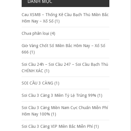
DANH MỤC
Cau XSMB – Thống Kê Cầu Bạch Thủ Miền Bắc
Hôm Nay – Xổ Số
(1)
Chưa phân loại
(4)
Giờ Vàng Chốt Số Miền Bắc Hôm Nay – Xổ Số
666
(1)
Soi Cầu 24h – Soi Cầu 247 – Soi Cầu Bạch Thủ
CHÍNH XÁC
(1)
SOI CẦU 3 CÀNG
(1)
Soi Cầu 3 Càng 3 Miền Tỷ Lệ Trúng 99%
(1)
Soi Cầu 3 Càng Miền Nam Cực Chuẩn Miễn Phí
Hôm Nay 100%
(1)
Soi Cầu 3 Càng VIP Miền Bắc Miễn Phí
(1)