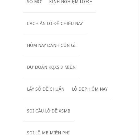
SỔ MƠ
KINH NGHIỆM LÔ ĐỀ
CÁCH ĂN LÔ ĐỀ CHIỀU NAY
HÔM NAY ĐÁNH CON GÌ
DỰ ĐOÁN KQXS 3 MIỀN
LẤY SỐ ĐỀ CHUẨN
LÔ ĐẸP HÔM NAY
SOI CẦU LÔ ĐỀ XSMB
SOI LÔ MB MIỄN PHÍ