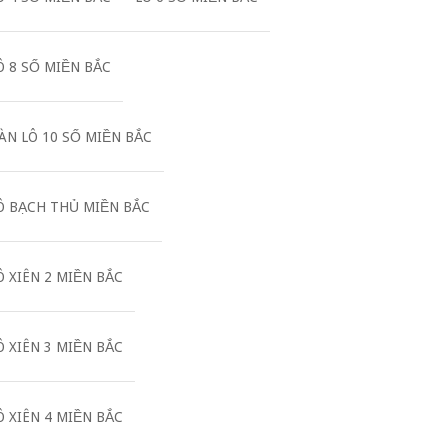
Ô 8 SỐ MIỀN BẮC
ÀN LÔ 10 SỐ MIỀN BẮC
Ô BẠCH THỦ MIỀN BẮC
Ô XIÊN 2 MIỀN BẮC
Ô XIÊN 3 MIỀN BẮC
Ô XIÊN 4 MIỀN BẮC