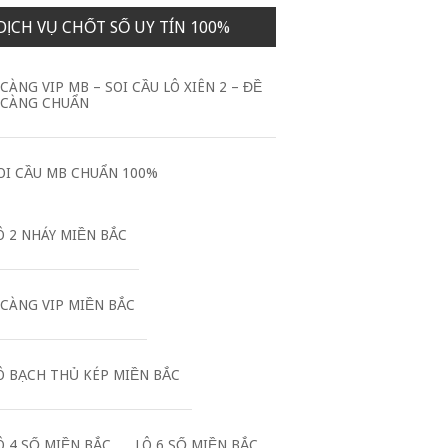
DỊCH VỤ CHỐT SỐ UY TÍN 100%
 CÀNG VIP MB – SOI CẦU LÔ XIÊN 2 – ĐỀ
 CÀNG CHUẨN
OI CẦU MB CHUẨN 100%
Ô 2 NHÁY MIỀN BẮC
 CÀNG VIP MIỀN BẮC
Ô BẠCH THỦ KÉP MIỀN BẮC
Ô 4 SỐ MIỀN BẮC
LÔ 6 SỐ MIỀN BẮC