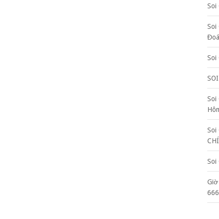
Soi
Soi
Đoá
Soi
SOI
Soi
Hô
Soi
CH
Soi
Giờ
666