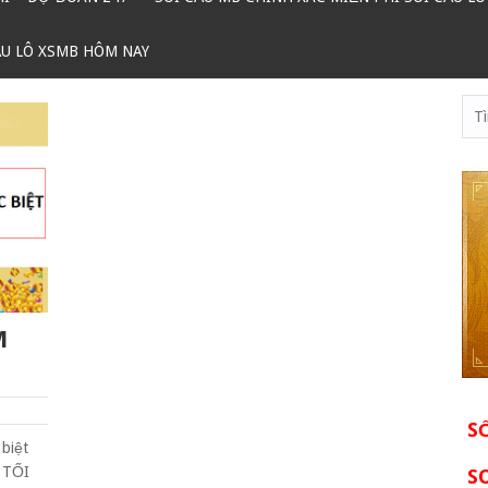
ẦU LÔ XSMB HÔM NAY
Tìm
kiế
cho
M
S
 biệt
 TỐI
S