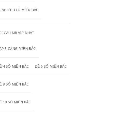
ONG THỦ LÔ MIỀN BẮC
OI CẦU MB VÍP NHẤT
ẶP 3 CÀNG MIỀN BẮC
Ề 4 SỐ MIỀN BẮC
ĐỀ 6 SỐ MIỀN BẮC
Ề 8 SỐ MIỀN BẮC
Ề 10 SỐ MIỀN BẮC