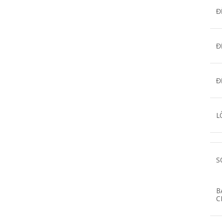
Đ
Đ
Đ
L
S
B
C