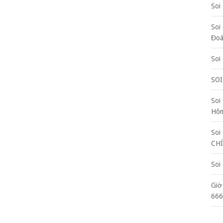
Soi
Soi
Đoá
Soi
SOI
Soi
Hô
Soi
CH
Soi
Giờ
666