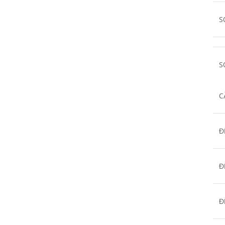
S
S
C
Đ
Đ
Đ