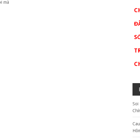
i mà
C
Đ
S
T
C
Soi
Chí
Cau
Hôm