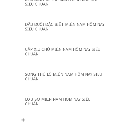
SIÊU CHUẨN
ĐẦU ĐUÔI ĐẶC BIỆT MIỀN NAM HÔM NAY
SIÊU CHUẨN
CẶP XÍU CHỦ MIỀN NAM HÔM NAY SIÊU
CHUẨN
SONG THỦ LÔ MIỀN NAM HÔM NAY SIÊU
CHUẨN
LÔ 3 SỐ MIỀN NAM HÔM NAY SIÊU
CHUẨN