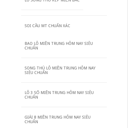
SOI CẦU MT CHUẨN XÁC
BAO LÔ MIỀN TRUNG HÔM NAY SIÊU
CHUẨN
SONG THỦ LÔ MIỀN TRUNG HÔM NAY
SIÊU CHUẨN
LÔ 3 SỐ MIỀN TRUNG HÔM NAY SIÊU
CHUẨN
GIẢI 8 MIỀN TRUNG HÔM NAY SIÊU
CHUẨN