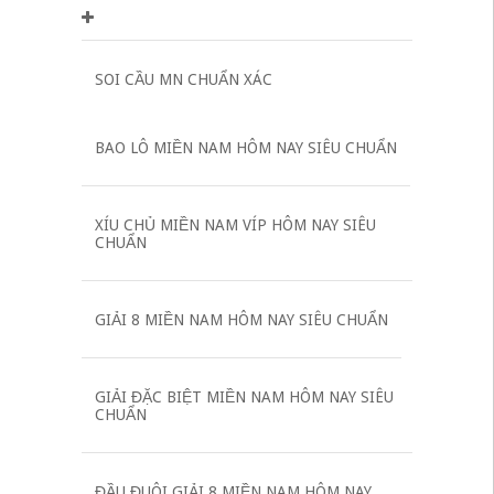
SOI CẦU MN CHUẨN XÁC
BAO LÔ MIỀN NAM HÔM NAY SIÊU CHUẨN
XÍU CHỦ MIỀN NAM VÍP HÔM NAY SIÊU
CHUẨN
GIẢI 8 MIỀN NAM HÔM NAY SIÊU CHUẨN
GIẢI ĐẶC BIỆT MIỀN NAM HÔM NAY SIÊU
CHUẨN
ĐẦU ĐUÔI GIẢI 8 MIỀN NAM HÔM NAY