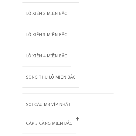
LÔ XIÊN 2 MIỀN BẮC
LÔ XIÊN 3 MIỀN BẮC
LÔ XIÊN 4 MIỀN BẮC
SONG THỦ LÔ MIỀN BẮC
SOI CẦU MB VÍP NHẤT
CẶP 3 CÀNG MIỀN BẮC