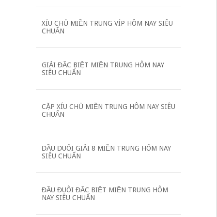
XÍU CHỦ MIỀN TRUNG VÍP HÔM NAY SIÊU
CHUẨN
GIẢI ĐẶC BIỆT MIỀN TRUNG HÔM NAY
SIÊU CHUẨN
CẶP XÍU CHỦ MIỀN TRUNG HÔM NAY SIÊU
CHUẨN
ĐẦU ĐUÔI GIẢI 8 MIỀN TRUNG HÔM NAY
SIÊU CHUẨN
ĐẦU ĐUÔI ĐẶC BIỆT MIỀN TRUNG HÔM
NAY SIÊU CHUẨN