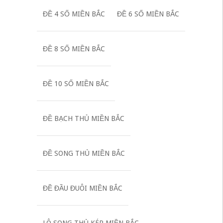
ĐỀ 4 SỐ MIỀN BẮC
ĐỀ 6 SỐ MIỀN BẮC
ĐỀ 8 SỐ MIỀN BẮC
ĐỀ 10 SỐ MIỀN BẮC
ĐỀ BẠCH THỦ MIỀN BẮC
ĐỀ SONG THỦ MIỀN BẮC
ĐỀ ĐẦU ĐUÔI MIỀN BẮC
LÔ SONG THỦ KÉP MIỀN BẮC