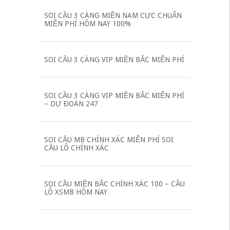
SOI CẦU 3 CÀNG MIỀN NAM CỰC CHUẨN
MIỄN PHÍ HÔM NAY 100%
SOI CẦU 3 CÀNG VIP MIỀN BẮC MIỄN PHÍ
SOI CẦU 3 CÀNG VIP MIỀN BẮC MIỄN PHÍ
– DỰ ĐOÁN 247
SOI CẦU MB CHÍNH XÁC MIỄN PHÍ SOI
CẦU LÔ CHÍNH XÁC
SOI CẦU MIỀN BẮC CHÍNH XÁC 100 – CẦU
LÔ XSMB HÔM NAY