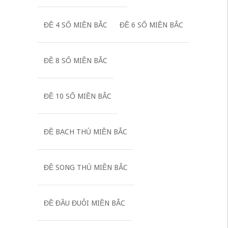
ĐỀ 4 SỐ MIỀN BẮC
ĐỀ 6 SỐ MIỀN BẮC
ĐỀ 8 SỐ MIỀN BẮC
ĐỀ 10 SỐ MIỀN BẮC
ĐỀ BẠCH THỦ MIỀN BẮC
ĐỀ SONG THỦ MIỀN BẮC
ĐỀ ĐẦU ĐUÔI MIỀN BẮC