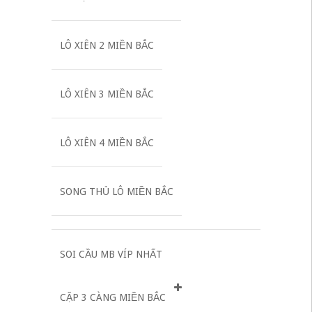
LÔ XIÊN 2 MIỀN BẮC
LÔ XIÊN 3 MIỀN BẮC
LÔ XIÊN 4 MIỀN BẮC
SONG THỦ LÔ MIỀN BẮC
SOI CẦU MB VÍP NHẤT
CẶP 3 CÀNG MIỀN BẮC