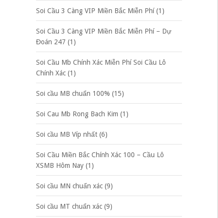
Soi Cầu 3 Càng VIP Miền Bắc Miễn Phí
(1)
Soi Cầu 3 Càng VIP Miền Bắc Miễn Phí – Dự
Đoán 247
(1)
Soi Cầu Mb Chính Xác Miễn Phí Soi Cầu Lô
Chính Xác
(1)
Soi cầu MB chuẩn 100%
(15)
Soi Cau Mb Rong Bach Kim
(1)
Soi cầu MB Víp nhất
(6)
Soi Cầu Miền Bắc Chính Xác 100 – Cầu Lô
XSMB Hôm Nay
(1)
Soi cầu MN chuẩn xác
(9)
Soi cầu MT chuẩn xác
(9)