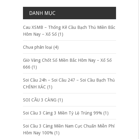
DANH MỤC
Cau XSMB – Thống Kê Cầu Bạch Thủ Miền Bắc
Hôm Nay – Xổ Số
(1)
Chưa phân loại
(4)
Giờ Vàng Chốt Số Miền Bắc Hôm Nay – Xổ Số
666
(1)
Soi Cầu 24h – Soi Cầu 247 – Soi Cầu Bạch Thủ
CHÍNH XÁC
(1)
SOI CẦU 3 CÀNG
(1)
Soi Cầu 3 Càng 3 Miền Tỷ Lệ Trúng 99%
(1)
Soi Cầu 3 Càng Miền Nam Cực Chuẩn Miễn Phí
Hôm Nay 100%
(1)