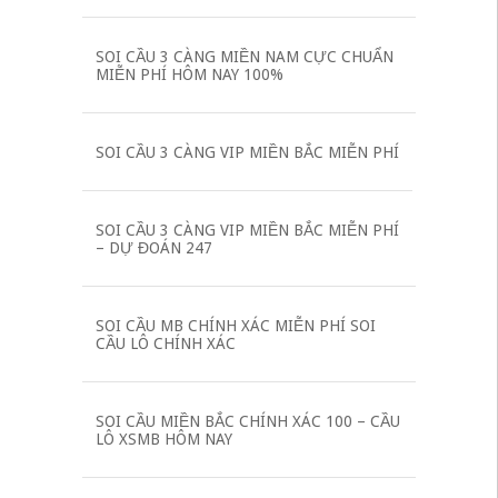
SOI CẦU 3 CÀNG MIỀN NAM CỰC CHUẨN
MIỄN PHÍ HÔM NAY 100%
SOI CẦU 3 CÀNG VIP MIỀN BẮC MIỄN PHÍ
SOI CẦU 3 CÀNG VIP MIỀN BẮC MIỄN PHÍ
– DỰ ĐOÁN 247
SOI CẦU MB CHÍNH XÁC MIỄN PHÍ SOI
CẦU LÔ CHÍNH XÁC
SOI CẦU MIỀN BẮC CHÍNH XÁC 100 – CẦU
LÔ XSMB HÔM NAY