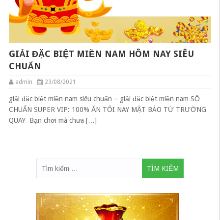
GIẢI ĐẶC BIỆT MIỀN NAM HÔM NAY SIÊU
CHUẨN
admin
23/08/2021
giải đặc biệt miền nam siêu chuẩn – giải đặc biệt miền nam SỐ
CHUẨN SUPER VIP: 100% ĂN TỐI NAY MẬT BÁO TỪ TRƯỜNG
QUAY Bạn chơi mà chưa […]
Tìm
kiếm
cho: