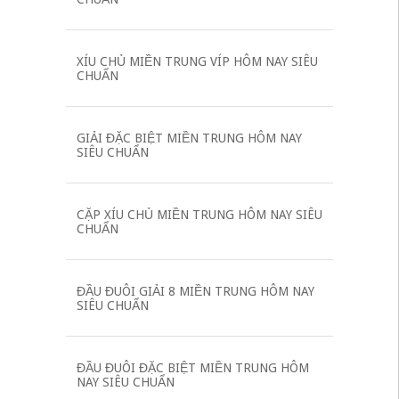
XÍU CHỦ MIỀN TRUNG VÍP HÔM NAY SIÊU
CHUẨN
GIẢI ĐẶC BIỆT MIỀN TRUNG HÔM NAY
SIÊU CHUẨN
CẶP XÍU CHỦ MIỀN TRUNG HÔM NAY SIÊU
CHUẨN
ĐẦU ĐUÔI GIẢI 8 MIỀN TRUNG HÔM NAY
SIÊU CHUẨN
ĐẦU ĐUÔI ĐẶC BIỆT MIỀN TRUNG HÔM
NAY SIÊU CHUẨN