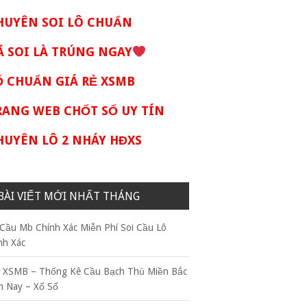
HUYÊN SOI LÔ CHUẨN
Ã SOI LÀ TRÚNG NGAY
Ố CHUẨN GIÁ RẺ XSMB
RANG WEB CHỐT SỐ UY TÍN
HUYÊN LÔ 2 NHÁY HĐXS
BÀI VIẾT MỚI NHẤT THÁNG
 Cầu Mb Chính Xác Miễn Phí Soi Cầu Lô
nh Xác
 XSMB – Thống Kê Cầu Bạch Thủ Miền Bắc
 Nay – Xổ Số