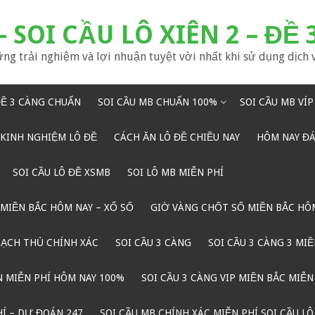
– SOI CẦU LÔ XIÊN 2 – Đ
ng trải nghiệm và lợi nhuận tuyệt vời nhất khi sử dụng dịch 
 ĐỀ 3 CÀNG CHUẨN
SOI CẦU MB CHUẨN 100%
SOI CẦU MB VÍ
KINH NGHIỆM LÔ ĐỀ
CÁCH ĂN LÔ ĐỀ CHIỀU NAY
HÔM NAY ĐÁ
SOI CẦU LÔ ĐỀ XSMB
SOI LÔ MB MIỄN PHÍ
MIỀN BẮC HÔM NAY – XỔ SỐ
GIỜ VÀNG CHỐT SỐ MIỀN BẮC HÔM
 BẠCH THỦ CHÍNH XÁC
SOI CẦU 3 CÀNG
SOI CẦU 3 CÀNG 3 MI
N MIỄN PHÍ HÔM NAY 100%
SOI CẦU 3 CÀNG VIP MIỀN BẮC MIỄN
HÍ – DỰ ĐOÁN 247
SOI CẦU MB CHÍNH XÁC MIỄN PHÍ SOI CẦU LÔ