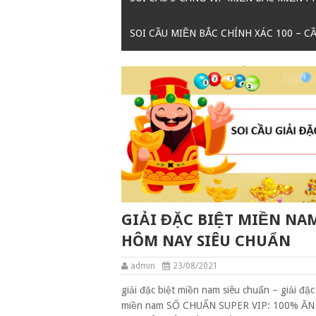
SOI CẦU MIỀN BẮC CHÍNH XÁC 100 – C
GIẢI ĐẶC BIỆT MIỀN NA
HÔM NAY SIÊU CHUẨN
admin
23/08/2021
giải đặc biệt miền nam siêu chuẩn – giải đặc
miền nam SỐ CHUẨN SUPER VIP: 100% ĂN