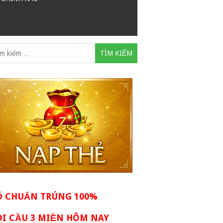
m
:
Ố CHUẨN TRÚNG 100%
OI CẦU 3 MIỀN HÔM NAY