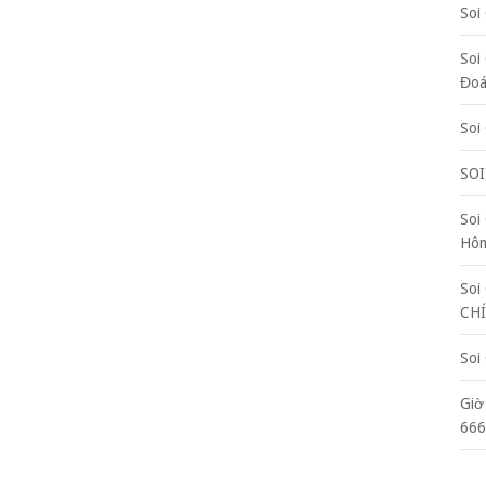
Soi
Soi
Đoá
Soi
SOI
Soi
Hô
Soi
CH
Soi
Giờ
666