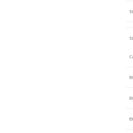
S
S
C
Đ
Đ
Đ