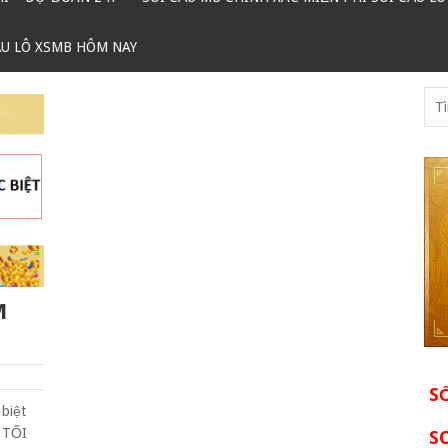
ẦU LÔ XSMB HÔM NAY
Tìm
kiế
cho
M
S
 biệt
 TỐI
S