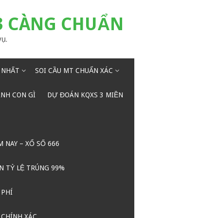
Ề 3 CÀNG CHUẨN
vụ.
P NHẤT
SOI CẦU MT CHUẨN XÁC
NH CON GÌ
DỰ ĐOÁN KQXS 3 MIỀN
 NAY – XỔ SỐ 666
ỀN TỶ LỆ TRÚNG 99%
 PHÍ
 CHÍNH XÁC