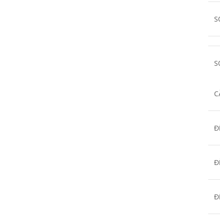
S
S
C
Đ
Đ
Đ