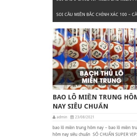
SOI CẦU MIỀN BẮC CHÍNH XÁC 100 – C
BAO LÔ MIỀN TRUNG HÔ
NAY SIÊU CHUẨN
admin
23/08/2021
bao lô miền trung hôm nay – bao lô miền tr
hôm nay siêu chuẩn SỐ CHUẨN SUPER VIP