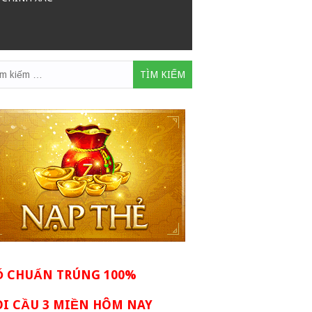
m
:
Ố CHUẨN TRÚNG 100%
OI CẦU 3 MIỀN HÔM NAY