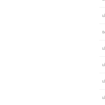
L
D
L
L
L
L