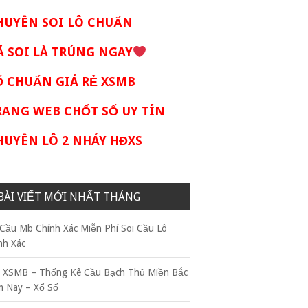
HUYÊN SOI LÔ CHUẨN
Ã SOI LÀ TRÚNG NGAY
Ố CHUẨN GIÁ RẺ XSMB
RANG WEB CHỐT SỐ UY TÍN
HUYÊN LÔ 2 NHÁY HĐXS
BÀI VIẾT MỚI NHẤT THÁNG
 Cầu Mb Chính Xác Miễn Phí Soi Cầu Lô
nh Xác
 XSMB – Thống Kê Cầu Bạch Thủ Miền Bắc
 Nay – Xổ Số