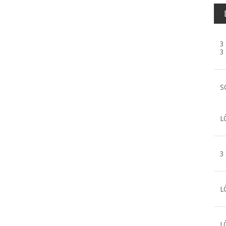
3
3
S
L
3
L
L