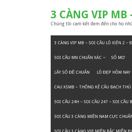
Skip
to
3 CÀNG VIP MB 
content
Chúng tôi cam kết đem đến cho họ nhữ
3 CÀNG VIP MB – SOI CẦU LÔ XIÊN 2 –
SOI CẦU MN CHUẨN XÁC
SỔ MƠ
LẤY SỐ ĐỀ CHUẨN
LÔ ĐẸP HÔM NAY
CAU XSMB – THỐNG KÊ CẦU BẠCH THỦ 
SOI CẦU 24H – SOI CẦU 247 – SOI CẦU
SOI CẦU 3 CÀNG MIỀN NAM CỰC CHUẨ
SOI CẦU 3 CÀNG VIP MIỀN BẮC MIỄN P