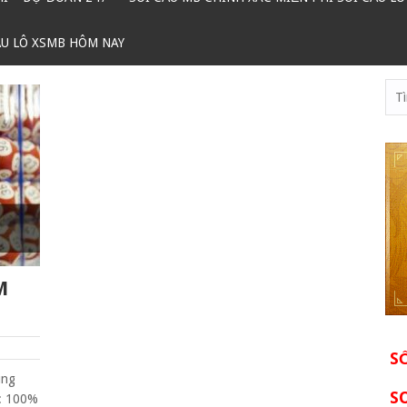
ẦU LÔ XSMB HÔM NAY
Tìm
kiế
cho
M
S
ung
S
: 100%