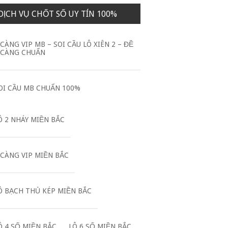
DỊCH VỤ CHỐT SỐ UY TÍN 100%
 CÀNG VIP MB – SOI CẦU LÔ XIÊN 2 – ĐỀ
 CÀNG CHUẨN
OI CẦU MB CHUẨN 100%
Ô 2 NHÁY MIỀN BẮC
 CÀNG VIP MIỀN BẮC
Ô BẠCH THỦ KÉP MIỀN BẮC
Ô 4 SỐ MIỀN BẮC
LÔ 6 SỐ MIỀN BẮC