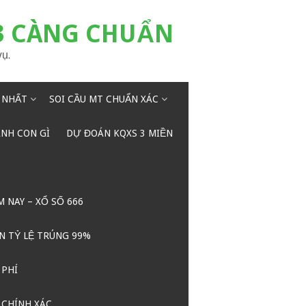
Ề 3 CÀNG CHUẨN
vụ.
P NHẤT
SOI CẦU MT CHUẨN XÁC
NH CON GÌ
DỰ ĐOÁN KQXS 3 MIỀN
 NAY – XỔ SỐ 666
ỀN TỶ LỆ TRÚNG 99%
 PHÍ
 CHÍNH XÁC