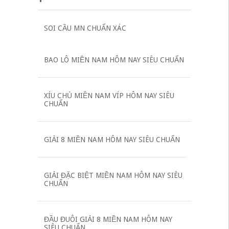
SOI CẦU MN CHUẨN XÁC
BAO LÔ MIỀN NAM HÔM NAY SIÊU CHUẨN
XÍU CHỦ MIỀN NAM VÍP HÔM NAY SIÊU
CHUẨN
GIẢI 8 MIỀN NAM HÔM NAY SIÊU CHUẨN
GIẢI ĐẶC BIỆT MIỀN NAM HÔM NAY SIÊU
CHUẨN
ĐẦU ĐUÔI GIẢI 8 MIỀN NAM HÔM NAY
SIÊU CHUẨN