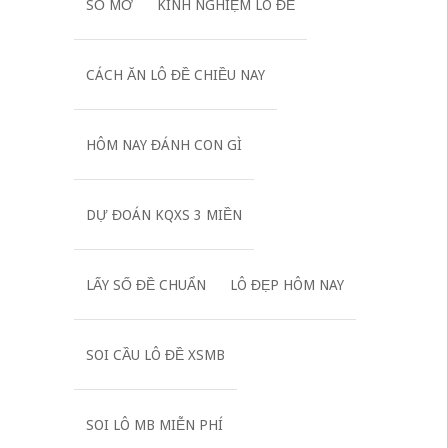
SỔ MƠ
KINH NGHIỆM LÔ ĐỀ
CÁCH ĂN LÔ ĐỀ CHIỀU NAY
HÔM NAY ĐÁNH CON GÌ
DỰ ĐOÁN KQXS 3 MIỀN
LẤY SỐ ĐỀ CHUẨN
LÔ ĐẸP HÔM NAY
SOI CẦU LÔ ĐỀ XSMB
SOI LÔ MB MIỄN PHÍ