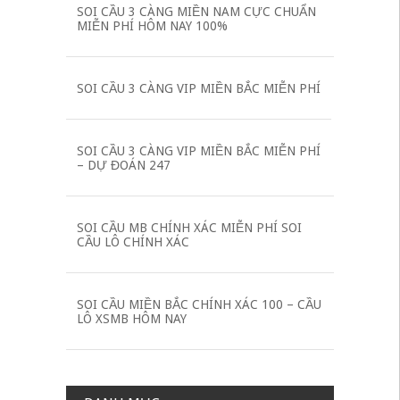
SOI CẦU 3 CÀNG MIỀN NAM CỰC CHUẨN
MIỄN PHÍ HÔM NAY 100%
SOI CẦU 3 CÀNG VIP MIỀN BẮC MIỄN PHÍ
SOI CẦU 3 CÀNG VIP MIỀN BẮC MIỄN PHÍ
– DỰ ĐOÁN 247
SOI CẦU MB CHÍNH XÁC MIỄN PHÍ SOI
CẦU LÔ CHÍNH XÁC
SOI CẦU MIỀN BẮC CHÍNH XÁC 100 – CẦU
LÔ XSMB HÔM NAY