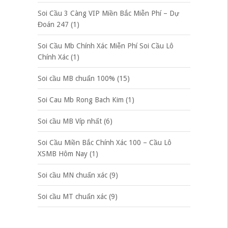
Soi Cầu 3 Càng VIP Miền Bắc Miễn Phí – Dự
Đoán 247
(1)
Soi Cầu Mb Chính Xác Miễn Phí Soi Cầu Lô
Chính Xác
(1)
Soi cầu MB chuẩn 100%
(15)
Soi Cau Mb Rong Bach Kim
(1)
Soi cầu MB Víp nhất
(6)
Soi Cầu Miền Bắc Chính Xác 100 – Cầu Lô
XSMB Hôm Nay
(1)
Soi cầu MN chuẩn xác
(9)
Soi cầu MT chuẩn xác
(9)