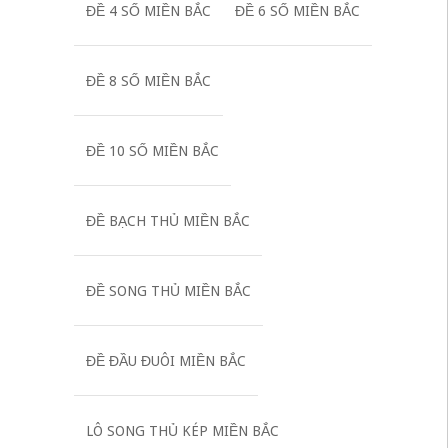
ĐỀ 4 SỐ MIỀN BẮC
ĐỀ 6 SỐ MIỀN BẮC
ĐỀ 8 SỐ MIỀN BẮC
ĐỀ 10 SỐ MIỀN BẮC
ĐỀ BẠCH THỦ MIỀN BẮC
ĐỀ SONG THỦ MIỀN BẮC
ĐỀ ĐẦU ĐUÔI MIỀN BẮC
LÔ SONG THỦ KÉP MIỀN BẮC