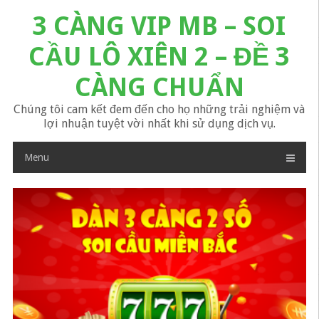
Skip
3 CÀNG VIP MB – SOI
to
content
CẦU LÔ XIÊN 2 – ĐỀ 3
CÀNG CHUẨN
Chúng tôi cam kết đem đến cho họ những trải nghiệm và
lợi nhuận tuyệt vời nhất khi sử dụng dịch vụ.
Menu