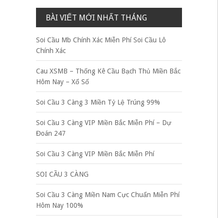
BÀI VIẾT MỚI NHẤT THÁNG
Soi Cầu Mb Chính Xác Miễn Phí Soi Cầu Lô
Chính Xác
Cau XSMB – Thống Kê Cầu Bạch Thủ Miền Bắc
Hôm Nay – Xổ Số
Soi Cầu 3 Càng 3 Miền Tỷ Lệ Trúng 99%
Soi Cầu 3 Càng VIP Miền Bắc Miễn Phí – Dự
Đoán 247
Soi Cầu 3 Càng VIP Miền Bắc Miễn Phí
SOI CẦU 3 CÀNG
Soi Cầu 3 Càng Miền Nam Cực Chuẩn Miễn Phí
Hôm Nay 100%