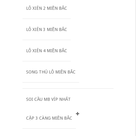
LÔ XIÊN 2 MIỀN BẮC
LÔ XIÊN 3 MIỀN BẮC
LÔ XIÊN 4 MIỀN BẮC
SONG THỦ LÔ MIỀN BẮC
SOI CẦU MB VÍP NHẤT
CẶP 3 CÀNG MIỀN BẮC