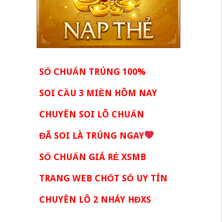
SỐ CHUẨN TRÚNG 100%
SOI CẦU 3 MIỀN HÔM NAY
CHUYÊN SOI LÔ CHUẨN
ĐÃ SOI LÀ TRÚNG NGAY
SỐ CHUẨN GIÁ RẺ XSMB
TRANG WEB CHỐT SỐ UY TÍN
CHUYÊN LÔ 2 NHÁY HĐXS