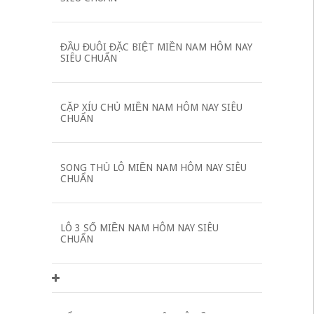
ĐẦU ĐUÔI ĐẶC BIỆT MIỀN NAM HÔM NAY
SIÊU CHUẨN
CẶP XÍU CHỦ MIỀN NAM HÔM NAY SIÊU
CHUẨN
SONG THỦ LÔ MIỀN NAM HÔM NAY SIÊU
CHUẨN
LÔ 3 SỐ MIỀN NAM HÔM NAY SIÊU
CHUẨN