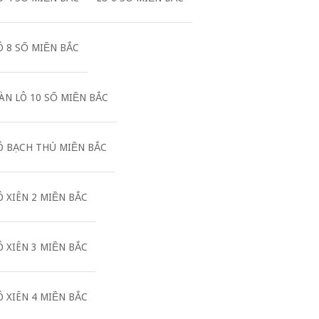
Ô 8 SỐ MIỀN BẮC
ÀN LÔ 10 SỐ MIỀN BẮC
Ô BẠCH THỦ MIỀN BẮC
Ô XIÊN 2 MIỀN BẮC
Ô XIÊN 3 MIỀN BẮC
Ô XIÊN 4 MIỀN BẮC