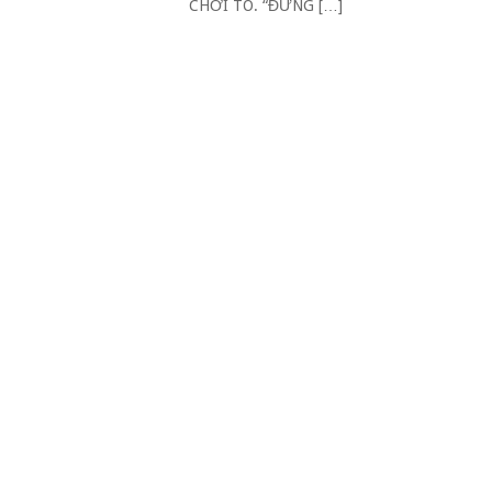
CHƠI TO. “ĐỪNG […]