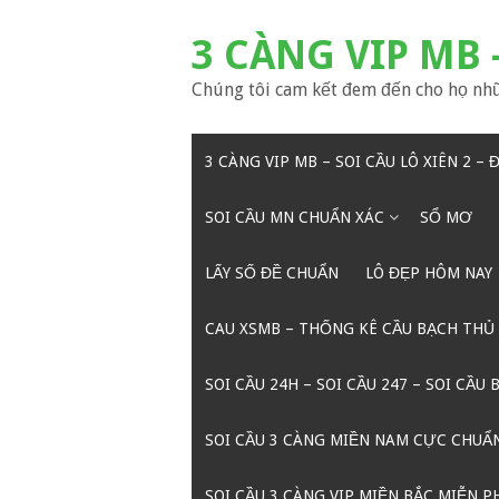
Skip
to
3 CÀNG VIP MB 
content
Chúng tôi cam kết đem đến cho họ nhữ
3 CÀNG VIP MB – SOI CẦU LÔ XIÊN 2 –
SOI CẦU MN CHUẨN XÁC
SỔ MƠ
LẤY SỐ ĐỀ CHUẨN
LÔ ĐẸP HÔM NAY
CAU XSMB – THỐNG KÊ CẦU BẠCH THỦ 
SOI CẦU 24H – SOI CẦU 247 – SOI CẦU
SOI CẦU 3 CÀNG MIỀN NAM CỰC CHUẨ
SOI CẦU 3 CÀNG VIP MIỀN BẮC MIỄN P