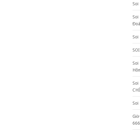
Soi
Soi
Đoá
Soi
SOI
Soi
Hô
Soi
CH
Soi
Giờ
666