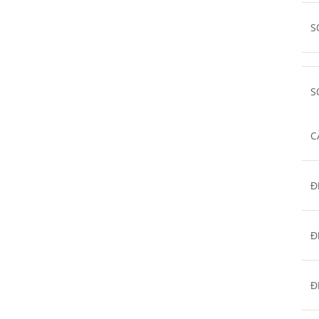
S
S
C
Đ
Đ
Đ