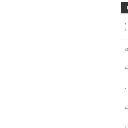
3
3
S
L
3
L
L