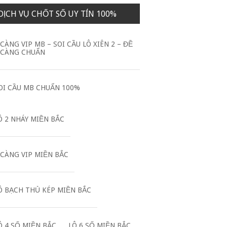
DỊCH VỤ CHỐT SỐ UY TÍN 100%
 CÀNG VIP MB – SOI CẦU LÔ XIÊN 2 – ĐỀ
 CÀNG CHUẨN
OI CẦU MB CHUẨN 100%
Ô 2 NHÁY MIỀN BẮC
 CÀNG VIP MIỀN BẮC
Ô BẠCH THỦ KÉP MIỀN BẮC
Ô 4 SỐ MIỀN BẮC
LÔ 6 SỐ MIỀN BẮC