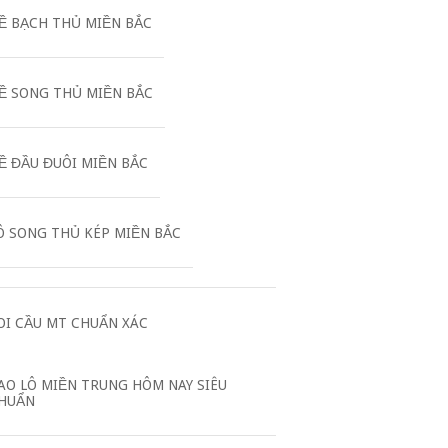
Ề BẠCH THỦ MIỀN BẮC
Ề SONG THỦ MIỀN BẮC
Ề ĐẦU ĐUÔI MIỀN BẮC
Ô SONG THỦ KÉP MIỀN BẮC
OI CẦU MT CHUẨN XÁC
AO LÔ MIỀN TRUNG HÔM NAY SIÊU
HUẨN