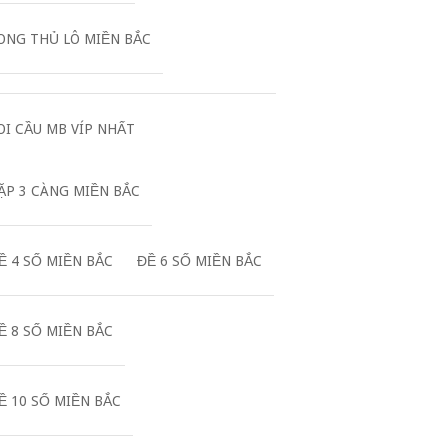
ONG THỦ LÔ MIỀN BẮC
OI CẦU MB VÍP NHẤT
ẶP 3 CÀNG MIỀN BẮC
Ề 4 SỐ MIỀN BẮC
ĐỀ 6 SỐ MIỀN BẮC
Ề 8 SỐ MIỀN BẮC
Ề 10 SỐ MIỀN BẮC