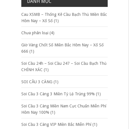
DANH MỤC
Cau XSMB – Thống Kê Cầu Bạch Thủ Miền Bắc
Hôm Nay – Xổ Số
(1)
Chưa phân loại
(4)
Giờ Vàng Chốt Số Miền Bắc Hôm Nay – Xổ Số
666
(1)
Soi Cầu 24h – Soi Cầu 247 – Soi Cầu Bạch Thủ
CHÍNH XÁC
(1)
SOI CẦU 3 CÀNG
(1)
Soi Cầu 3 Càng 3 Miền Tỷ Lệ Trúng 99%
(1)
Soi Cầu 3 Càng Miền Nam Cực Chuẩn Miễn Phí
Hôm Nay 100%
(1)
Soi Cầu 3 Càng VIP Miền Bắc Miễn Phí
(1)