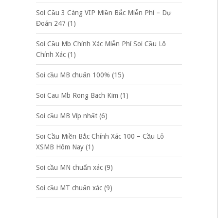
Soi Cầu 3 Càng VIP Miền Bắc Miễn Phí – Dự
Đoán 247
(1)
Soi Cầu Mb Chính Xác Miễn Phí Soi Cầu Lô
Chính Xác
(1)
Soi cầu MB chuẩn 100%
(15)
Soi Cau Mb Rong Bach Kim
(1)
Soi cầu MB Víp nhất
(6)
Soi Cầu Miền Bắc Chính Xác 100 – Cầu Lô
XSMB Hôm Nay
(1)
Soi cầu MN chuẩn xác
(9)
Soi cầu MT chuẩn xác
(9)