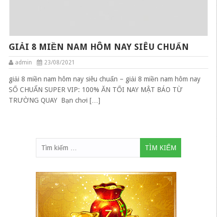
GIẢI 8 MIỀN NAM HÔM NAY SIÊU CHUẨN
admin
23/08/2021
giải 8 miền nam hôm nay siêu chuẩn – giải 8 miền nam hôm nay
SỐ CHUẨN SUPER VIP: 100% ĂN TỐI NAY MẬT BÁO TỪ
TRƯỜNG QUAY Bạn chơi […]
Tìm
kiếm
cho: