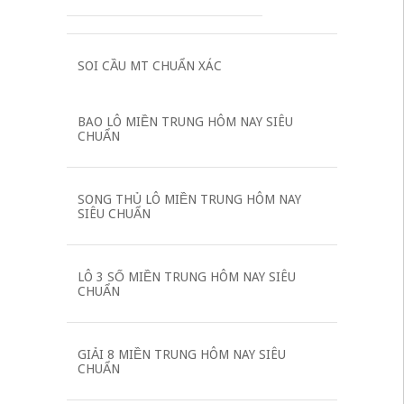
SOI CẦU MT CHUẨN XÁC
BAO LÔ MIỀN TRUNG HÔM NAY SIÊU
CHUẨN
SONG THỦ LÔ MIỀN TRUNG HÔM NAY
SIÊU CHUẨN
LÔ 3 SỐ MIỀN TRUNG HÔM NAY SIÊU
CHUẨN
GIẢI 8 MIỀN TRUNG HÔM NAY SIÊU
CHUẨN