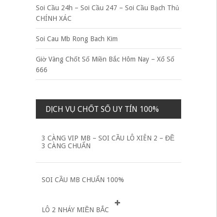
Soi Cầu 24h – Soi Cầu 247 – Soi Cầu Bạch Thủ
CHÍNH XÁC
Soi Cau Mb Rong Bach Kim
Giờ Vàng Chốt Số Miền Bắc Hôm Nay – Xổ Số
666
DỊCH VỤ CHỐT SỐ UY TÍN 100%
3 CÀNG VIP MB – SOI CẦU LÔ XIÊN 2 – ĐỀ
3 CÀNG CHUẨN
SOI CẦU MB CHUẨN 100%
LÔ 2 NHÁY MIỀN BẮC