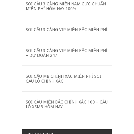
SOI CẦU 3 CÀNG MIỀN NAM CỰC CHUẨN
MIỄN PHÍ HÔM NAY 100%
SOI CẦU 3 CÀNG VIP MIỀN BẮC MIỄN PHÍ
SOI CẦU 3 CÀNG VIP MIỀN BẮC MIỄN PHÍ
– DỰ ĐOÁN 247
SOI CẦU MB CHÍNH XÁC MIỄN PHÍ SOI
CẦU LÔ CHÍNH XÁC
SOI CẦU MIỀN BẮC CHÍNH XÁC 100 – CẦU
LÔ XSMB HÔM NAY