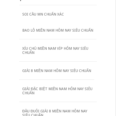
SOI CẦU MN CHUẨN XÁC
BAO LÔ MIỀN NAM HÔM NAY SIÊU CHUẨN
XÍU CHỦ MIỀN NAM VÍP HÔM NAY SIÊU
CHUẨN
GIẢI 8 MIỀN NAM HÔM NAY SIÊU CHUẨN
GIẢI ĐẶC BIỆT MIỀN NAM HÔM NAY SIÊU
CHUẨN
ĐẦU ĐUÔI GIẢI 8 MIỀN NAM HÔM NAY
SIÊU CHUẨN