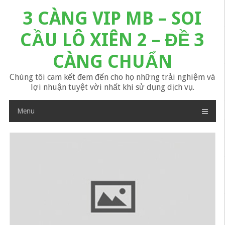
Skip
3 CÀNG VIP MB – SOI
to
content
CẦU LÔ XIÊN 2 – ĐỀ 3
CÀNG CHUẨN
Chúng tôi cam kết đem đến cho họ những trải nghiệm và
lợi nhuận tuyệt vời nhất khi sử dụng dịch vụ.
Menu