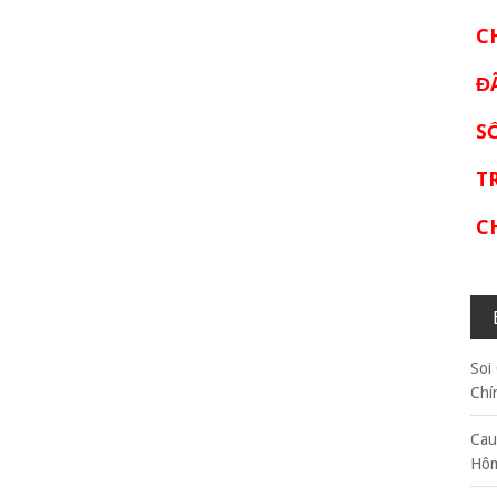
C
Đ
S
T
C
Soi
Chí
Cau
Hôm