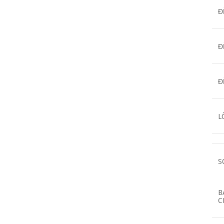
Đ
Đ
Đ
L
S
B
C