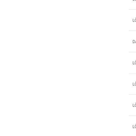
L
D
L
L
L
L