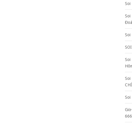
Soi
Soi
Đoá
Soi
SOI
Soi
Hô
Soi
CH
Soi
Giờ
666