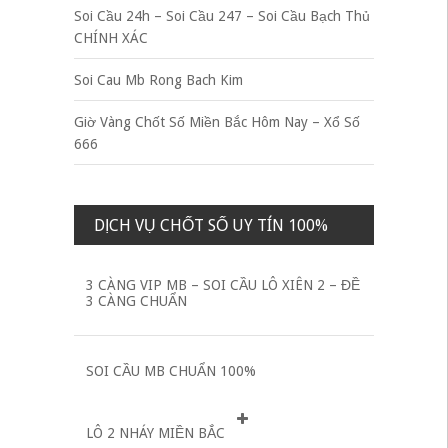
Soi Cầu 24h – Soi Cầu 247 – Soi Cầu Bạch Thủ
CHÍNH XÁC
Soi Cau Mb Rong Bach Kim
Giờ Vàng Chốt Số Miền Bắc Hôm Nay – Xổ Số
666
DỊCH VỤ CHỐT SỐ UY TÍN 100%
3 CÀNG VIP MB – SOI CẦU LÔ XIÊN 2 – ĐỀ
3 CÀNG CHUẨN
SOI CẦU MB CHUẨN 100%
LÔ 2 NHÁY MIỀN BẮC