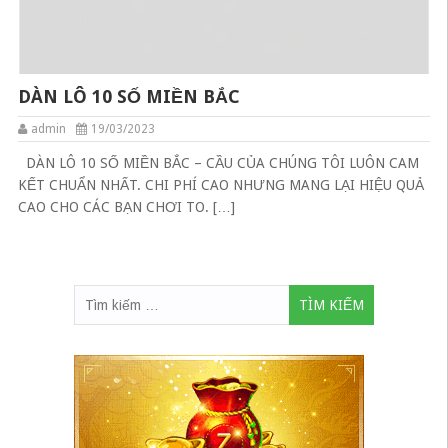
DÀN LÔ 10 SỐ MIỀN BẮC
admin
19/03/2023
DÀN LÔ 10 SỐ MIỀN BẮC – CẦU CỦA CHÚNG TÔI LUÔN CAM
KẾT CHUẨN NHẤT. CHI PHÍ CAO NHƯNG MANG LẠI HIỆU QUẢ
CAO CHO CÁC BẠN CHƠI TO. […]
Tìm
kiếm
cho: