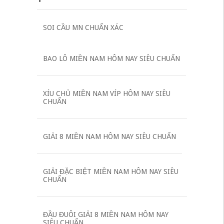
SOI CẦU MN CHUẨN XÁC
BAO LÔ MIỀN NAM HÔM NAY SIÊU CHUẨN
XÍU CHỦ MIỀN NAM VÍP HÔM NAY SIÊU
CHUẨN
GIẢI 8 MIỀN NAM HÔM NAY SIÊU CHUẨN
GIẢI ĐẶC BIỆT MIỀN NAM HÔM NAY SIÊU
CHUẨN
ĐẦU ĐUÔI GIẢI 8 MIỀN NAM HÔM NAY
SIÊU CHUẨN