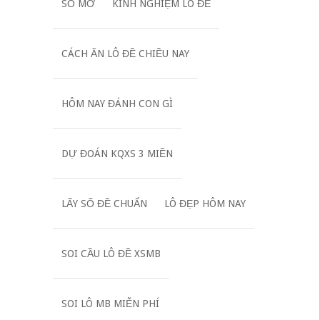
SỔ MƠ
KINH NGHIỆM LÔ ĐỀ
CÁCH ĂN LÔ ĐỀ CHIỀU NAY
HÔM NAY ĐÁNH CON GÌ
DỰ ĐOÁN KQXS 3 MIỀN
LẤY SỐ ĐỀ CHUẨN
LÔ ĐẸP HÔM NAY
SOI CẦU LÔ ĐỀ XSMB
SOI LÔ MB MIỄN PHÍ