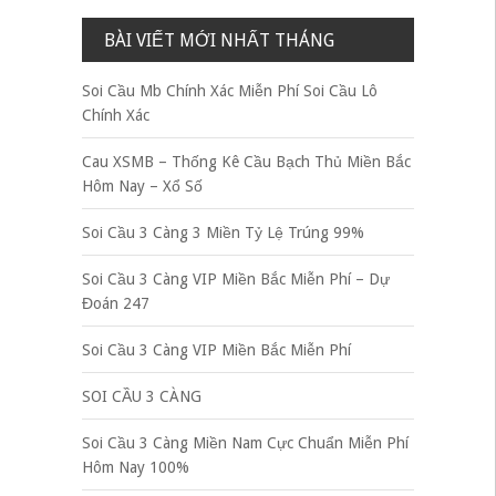
BÀI VIẾT MỚI NHẤT THÁNG
Soi Cầu Mb Chính Xác Miễn Phí Soi Cầu Lô
Chính Xác
Cau XSMB – Thống Kê Cầu Bạch Thủ Miền Bắc
Hôm Nay – Xổ Số
Soi Cầu 3 Càng 3 Miền Tỷ Lệ Trúng 99%
Soi Cầu 3 Càng VIP Miền Bắc Miễn Phí – Dự
Đoán 247
Soi Cầu 3 Càng VIP Miền Bắc Miễn Phí
SOI CẦU 3 CÀNG
Soi Cầu 3 Càng Miền Nam Cực Chuẩn Miễn Phí
Hôm Nay 100%