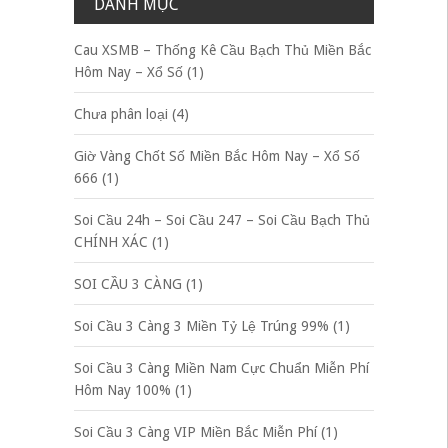
DANH MỤC
Cau XSMB – Thống Kê Cầu Bạch Thủ Miền Bắc
Hôm Nay – Xổ Số
(1)
Chưa phân loại
(4)
Giờ Vàng Chốt Số Miền Bắc Hôm Nay – Xổ Số
666
(1)
Soi Cầu 24h – Soi Cầu 247 – Soi Cầu Bạch Thủ
CHÍNH XÁC
(1)
SOI CẦU 3 CÀNG
(1)
Soi Cầu 3 Càng 3 Miền Tỷ Lệ Trúng 99%
(1)
Soi Cầu 3 Càng Miền Nam Cực Chuẩn Miễn Phí
Hôm Nay 100%
(1)
Soi Cầu 3 Càng VIP Miền Bắc Miễn Phí
(1)