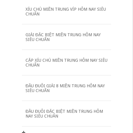
XÍU CHỦ MIỀN TRUNG VÍP HÔM NAY SIÊU
CHUẨN
GIẢI ĐẶC BIỆT MIỀN TRUNG HÔM NAY
SIÊU CHUẨN
CẶP XÍU CHỦ MIỀN TRUNG HÔM NAY SIÊU
CHUẨN
ĐẦU ĐUÔI GIẢI 8 MIỀN TRUNG HÔM NAY
SIÊU CHUẨN
ĐẦU ĐUÔI ĐẶC BIỆT MIỀN TRUNG HÔM
NAY SIÊU CHUẨN