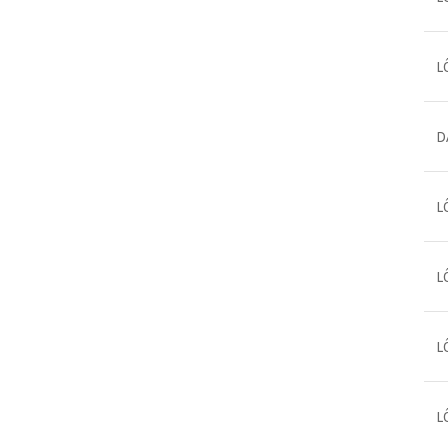
L
D
L
L
L
L