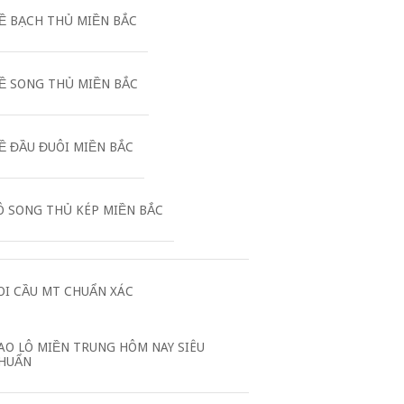
Ề BẠCH THỦ MIỀN BẮC
Ề SONG THỦ MIỀN BẮC
Ề ĐẦU ĐUÔI MIỀN BẮC
Ô SONG THỦ KÉP MIỀN BẮC
OI CẦU MT CHUẨN XÁC
AO LÔ MIỀN TRUNG HÔM NAY SIÊU
HUẨN