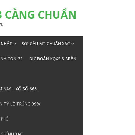
Ề 3 CÀNG CHUẨN
vụ.
P NHẤT
SOI CẦU MT CHUẨN XÁC
NH CON GÌ
DỰ ĐOÁN KQXS 3 MIỀN
 NAY – XỔ SỐ 666
ỀN TỶ LỆ TRÚNG 99%
 PHÍ
 CHÍNH XÁC