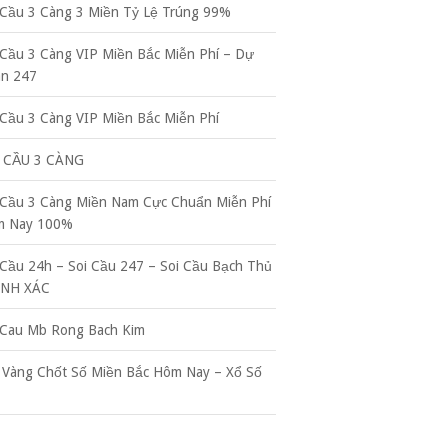
 Cầu 3 Càng 3 Miền Tỷ Lệ Trúng 99%
 Cầu 3 Càng VIP Miền Bắc Miễn Phí – Dự
n 247
 Cầu 3 Càng VIP Miền Bắc Miễn Phí
 CẦU 3 CÀNG
 Cầu 3 Càng Miền Nam Cực Chuẩn Miễn Phí
m Nay 100%
 Cầu 24h – Soi Cầu 247 – Soi Cầu Bạch Thủ
ÍNH XÁC
 Cau Mb Rong Bach Kim
 Vàng Chốt Số Miền Bắc Hôm Nay – Xổ Số