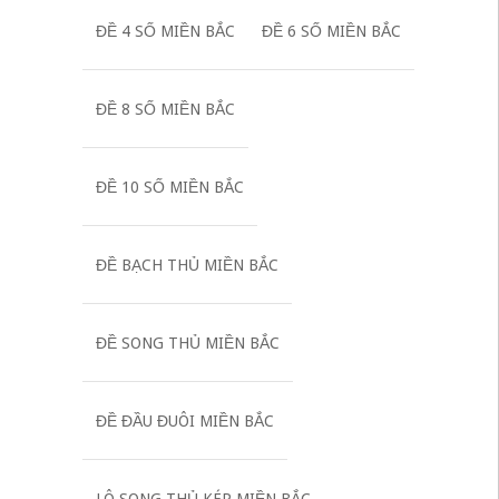
ĐỀ 4 SỐ MIỀN BẮC
ĐỀ 6 SỐ MIỀN BẮC
ĐỀ 8 SỐ MIỀN BẮC
ĐỀ 10 SỐ MIỀN BẮC
ĐỀ BẠCH THỦ MIỀN BẮC
ĐỀ SONG THỦ MIỀN BẮC
ĐỀ ĐẦU ĐUÔI MIỀN BẮC
LÔ SONG THỦ KÉP MIỀN BẮC