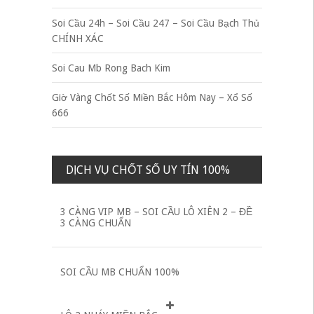
Soi Cầu 24h – Soi Cầu 247 – Soi Cầu Bạch Thủ
CHÍNH XÁC
Soi Cau Mb Rong Bach Kim
Giờ Vàng Chốt Số Miền Bắc Hôm Nay – Xổ Số
666
DỊCH VỤ CHỐT SỐ UY TÍN 100%
3 CÀNG VIP MB – SOI CẦU LÔ XIÊN 2 – ĐỀ
3 CÀNG CHUẨN
SOI CẦU MB CHUẨN 100%