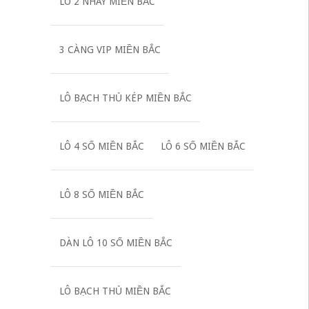
LÔ 2 NHÁY MIỀN BẮC
3 CÀNG VIP MIỀN BẮC
LÔ BẠCH THỦ KÉP MIỀN BẮC
LÔ 4 SỐ MIỀN BẮC
LÔ 6 SỐ MIỀN BẮC
LÔ 8 SỐ MIỀN BẮC
DÀN LÔ 10 SỐ MIỀN BẮC
LÔ BẠCH THỦ MIỀN BẮC