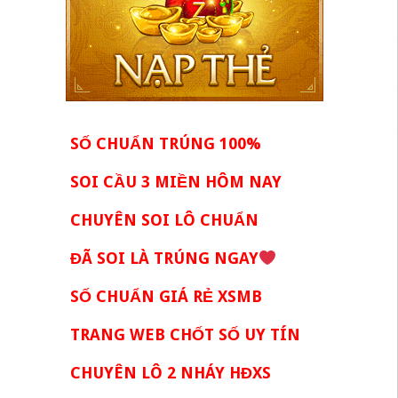
SỐ CHUẨN TRÚNG 100%
SOI CẦU 3 MIỀN HÔM NAY
CHUYÊN SOI LÔ CHUẨN
ĐÃ SOI LÀ TRÚNG NGAY
SỐ CHUẨN GIÁ RẺ XSMB
TRANG WEB CHỐT SỐ UY TÍN
CHUYÊN LÔ 2 NHÁY HĐXS