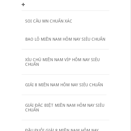
SOI CẦU MN CHUẨN XÁC
BAO LÔ MIỀN NAM HÔM NAY SIÊU CHUẨN
XÍU CHỦ MIỀN NAM VÍP HÔM NAY SIÊU
CHUẨN
GIẢI 8 MIỀN NAM HÔM NAY SIÊU CHUẨN
GIẢI ĐẶC BIỆT MIỀN NAM HÔM NAY SIÊU
CHUẨN
ĐẦU ĐUÔI GIẢI 8 MIỀN NAM HÔM NAY