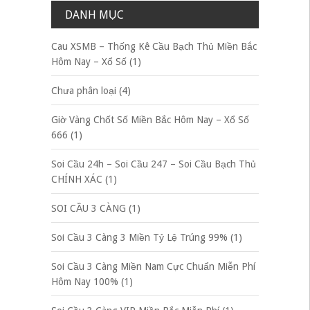
DANH MỤC
Cau XSMB – Thống Kê Cầu Bạch Thủ Miền Bắc
Hôm Nay – Xổ Số
(1)
Chưa phân loại
(4)
Giờ Vàng Chốt Số Miền Bắc Hôm Nay – Xổ Số
666
(1)
Soi Cầu 24h – Soi Cầu 247 – Soi Cầu Bạch Thủ
CHÍNH XÁC
(1)
SOI CẦU 3 CÀNG
(1)
Soi Cầu 3 Càng 3 Miền Tỷ Lệ Trúng 99%
(1)
Soi Cầu 3 Càng Miền Nam Cực Chuẩn Miễn Phí
Hôm Nay 100%
(1)