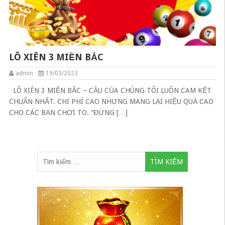
LÔ XIÊN 3 MIỀN BẮC
admin
19/03/2023
LÔ XIÊN 3 MIỀN BẮC – CẦU CỦA CHÚNG TÔI LUÔN CAM KẾT
CHUẨN NHẤT. CHI PHÍ CAO NHƯNG MANG LẠI HIỆU QUẢ CAO
CHO CÁC BẠN CHƠI TO. “ĐỪNG […]
Tìm
kiếm
cho: