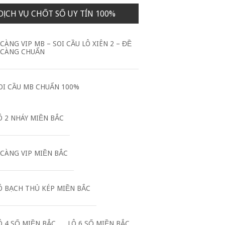
DỊCH VỤ CHỐT SỐ UY TÍN 100%
 CÀNG VIP MB – SOI CẦU LÔ XIÊN 2 – ĐỀ
 CÀNG CHUẨN
OI CẦU MB CHUẨN 100%
Ô 2 NHÁY MIỀN BẮC
 CÀNG VIP MIỀN BẮC
Ô BẠCH THỦ KÉP MIỀN BẮC
Ô 4 SỐ MIỀN BẮC
LÔ 6 SỐ MIỀN BẮC