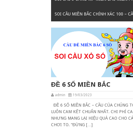
SOI CẦU MIỀN BẮC CHÍNH XÁC 100 – C
ĐỀ 6 SỐ MIỀN BẮC
admin
19/03/2023
ĐỀ 6 SỐ MIỀN BẮC – CẦU CỦA CHÚNG T
LUÔN CAM KẾT CHUẨN NHẤT. CHI PHÍ C
NHƯNG MANG LẠI HIỆU QUẢ CAO CHO C
CHƠI TO. “ĐỪNG […]