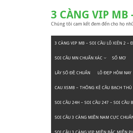
Skip
to
3 CÀNG VIP MB 
content
Chúng tôi cam kết đem đến cho họ nhữ
3 CÀNG VIP MB – SOI CẦU LÔ XIÊN 2 –
SOI CẦU MN CHUẨN XÁC
SỔ MƠ
LẤY SỐ ĐỀ CHUẨN
LÔ ĐẸP HÔM NAY
CAU XSMB – THỐNG KÊ CẦU BẠCH THỦ 
SOI CẦU 24H – SOI CẦU 247 – SOI CẦU
SOI CẦU 3 CÀNG MIỀN NAM CỰC CHUẨ
SOI CẦU 3 CÀNG VIP MIỀN BẮC MIỄN P