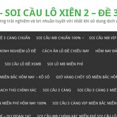
– SOI CẦU LÔ XIÊN 2 – Đ
ng trải nghiệm và lợi nhuận tuyệt vời nhất khi sử dụng dịch 
 ĐỀ 3 CÀNG CHUẨN
SOI CẦU MB CHUẨN 100%
SOI CẦU MB VÍ
KINH NGHIỆM LÔ ĐỀ
CÁCH ĂN LÔ ĐỀ CHIỀU NAY
HÔM NAY ĐÁ
SOI CẦU LÔ ĐỀ XSMB
SOI LÔ MB MIỄN PHÍ
MIỀN BẮC HÔM NAY – XỔ SỐ
GIỜ VÀNG CHỐT SỐ MIỀN BẮC HÔM
 BẠCH THỦ CHÍNH XÁC
SOI CẦU 3 CÀNG
SOI CẦU 3 CÀNG 3 MI
N MIỄN PHÍ HÔM NAY 100%
SOI CẦU 3 CÀNG VIP MIỀN BẮC MIỄN
HÍ – DỰ ĐOÁN 247
SOI CẦU MB CHÍNH XÁC MIỄN PHÍ SOI CẦU LÔ