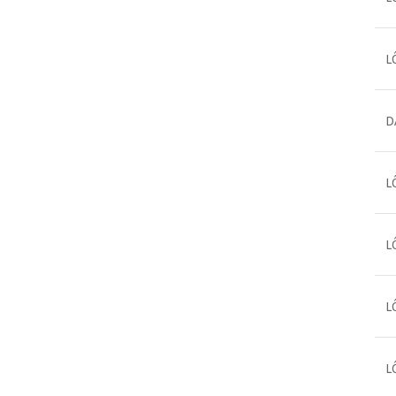
L
D
L
L
L
L