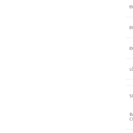
Đ
Đ
Đ
L
S
B
C