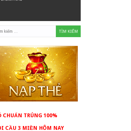
m
:
Ố CHUẨN TRÚNG 100%
OI CẦU 3 MIỀN HÔM NAY