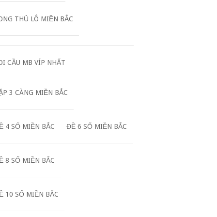
ONG THỦ LÔ MIỀN BẮC
OI CẦU MB VÍP NHẤT
ẶP 3 CÀNG MIỀN BẮC
Ề 4 SỐ MIỀN BẮC
ĐỀ 6 SỐ MIỀN BẮC
Ề 8 SỐ MIỀN BẮC
Ề 10 SỐ MIỀN BẮC