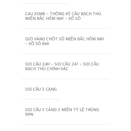
CAU XSMB – THỐNG KÊ CẦU BẠCH THỦ
MIỀN BẮC HÔM NAY – XỔ SỐ
GIỜ VÀNG CHỐT SỐ MIỀN BẮC HÔM NAY
– XỔ SỐ 666
SOI CẦU 24H – SOI CẦU 247 – SOI CẦU
BẠCH THỦ CHÍNH XÁC
SOI CẦU 3 CÀNG
SOI CẦU 3 CÀNG 3 MIỀN TỶ LỆ TRÚNG
99%