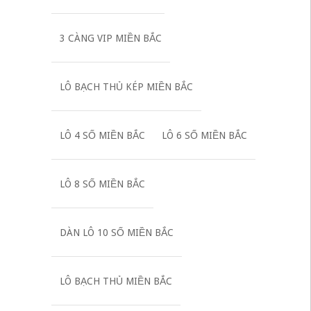
3 CÀNG VIP MIỀN BẮC
LÔ BẠCH THỦ KÉP MIỀN BẮC
LÔ 4 SỐ MIỀN BẮC
LÔ 6 SỐ MIỀN BẮC
LÔ 8 SỐ MIỀN BẮC
DÀN LÔ 10 SỐ MIỀN BẮC
LÔ BẠCH THỦ MIỀN BẮC