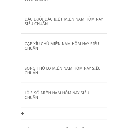
ĐẦU ĐUÔI ĐẶC BIỆT MIỀN NAM HÔM NAY
SIÊU CHUẨN
CẶP XÍU CHỦ MIỀN NAM HÔM NAY SIÊU
CHUẨN
SONG THỦ LÔ MIỀN NAM HÔM NAY SIÊU
CHUẨN
LÔ 3 SỐ MIỀN NAM HÔM NAY SIÊU
CHUẨN