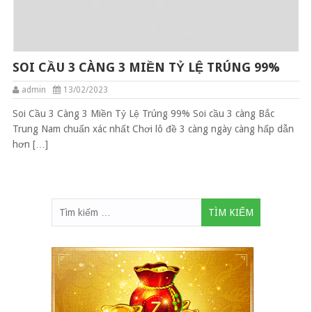
SOI CẦU 3 CÀNG 3 MIỀN TỶ LỆ TRÚNG 99%
admin
13/02/2023
Soi Cầu 3 Càng 3 Miền Tỷ Lệ Trúng 99% Soi cầu 3 càng Bắc
Trung Nam chuẩn xác nhất Chơi lô đề 3 càng ngày càng hấp dẫn
hơn […]
Tìm
kiếm
cho: