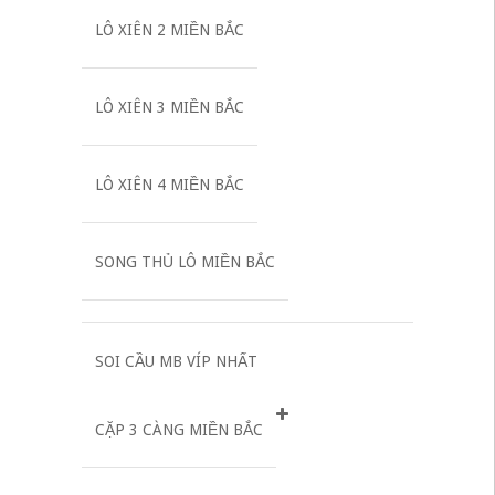
LÔ XIÊN 2 MIỀN BẮC
LÔ XIÊN 3 MIỀN BẮC
LÔ XIÊN 4 MIỀN BẮC
SONG THỦ LÔ MIỀN BẮC
SOI CẦU MB VÍP NHẤT
CẶP 3 CÀNG MIỀN BẮC