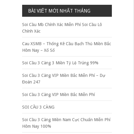
BÀI VIẾT MỚI NHẤT THÁNG
Soi Cầu Mb Chính Xác Miễn Phí Soi Cầu Lô
Chính Xác
Cau XSMB – Thống Kê Cầu Bạch Thủ Miền Bắc
Hôm Nay – Xổ Số
Soi Cầu 3 Càng 3 Miền Tỷ Lệ Trúng 99%
Soi Cầu 3 Càng VIP Miền Bắc Miễn Phí – Dự
Đoán 247
Soi Cầu 3 Càng VIP Miền Bắc Miễn Phí
SOI CẦU 3 CÀNG
Soi Cầu 3 Càng Miền Nam Cực Chuẩn Miễn Phí
Hôm Nay 100%