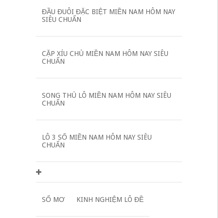
ĐẦU ĐUÔI ĐẶC BIỆT MIỀN NAM HÔM NAY
SIÊU CHUẨN
CẶP XÍU CHỦ MIỀN NAM HÔM NAY SIÊU
CHUẨN
SONG THỦ LÔ MIỀN NAM HÔM NAY SIÊU
CHUẨN
LÔ 3 SỐ MIỀN NAM HÔM NAY SIÊU
CHUẨN
SỔ MƠ
KINH NGHIỆM LÔ ĐỀ