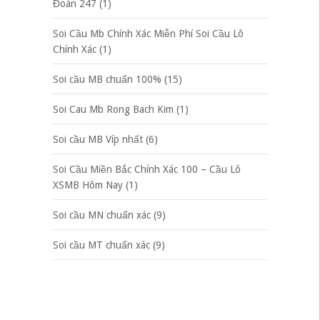
Đoán 247
(1)
Soi Cầu Mb Chính Xác Miễn Phí Soi Cầu Lô
Chính Xác
(1)
Soi cầu MB chuẩn 100%
(15)
Soi Cau Mb Rong Bach Kim
(1)
Soi cầu MB Víp nhất
(6)
Soi Cầu Miền Bắc Chính Xác 100 – Cầu Lô
XSMB Hôm Nay
(1)
Soi cầu MN chuẩn xác
(9)
Soi cầu MT chuẩn xác
(9)