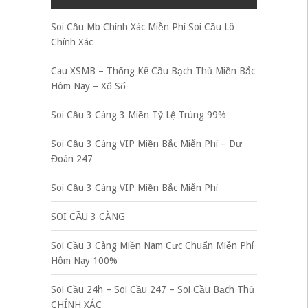
Soi Cầu Mb Chính Xác Miễn Phí Soi Cầu Lô
Chính Xác
Cau XSMB – Thống Kê Cầu Bạch Thủ Miền Bắc
Hôm Nay – Xổ Số
Soi Cầu 3 Càng 3 Miền Tỷ Lệ Trúng 99%
Soi Cầu 3 Càng VIP Miền Bắc Miễn Phí – Dự
Đoán 247
Soi Cầu 3 Càng VIP Miền Bắc Miễn Phí
SOI CẦU 3 CÀNG
Soi Cầu 3 Càng Miền Nam Cực Chuẩn Miễn Phí
Hôm Nay 100%
Soi Cầu 24h – Soi Cầu 247 – Soi Cầu Bạch Thủ
CHÍNH XÁC