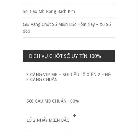
Soi Cau Mb Rong Bach Kim
Giờ Vàng Chốt Số Miền Bắc Hôm Nay – Xổ Số
666
DỊCH VỤ CHỐT SỐ UY TÍN 100%
3 CÀNG VIP MB – SOI CẦU LÔ XIÊN 2 – ĐỀ
3 CÀNG CHUẨN
SOI CẦU MB CHUẨN 100%
LÔ 2 NHÁY MIỀN BẮC