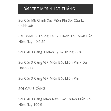
BÀI VIẾT MỚI NHẤT THÁNG
Soi Cầu Mb Chính Xác Miễn Phí Soi Cầu Lô
Chính Xác
Cau XSMB – Thống Kê Cầu Bạch Thủ Miền Bắc
Hôm Nay – Xổ Số
Soi Cầu 3 Càng 3 Miền Tỷ Lệ Trúng 99%
Soi Cầu 3 Càng VIP Miền Bắc Miễn Phí – Dự
Đoán 247
Soi Cầu 3 Càng VIP Miền Bắc Miễn Phí
SOI CẦU 3 CÀNG
Soi Cầu 3 Càng Miền Nam Cực Chuẩn Miễn Phí
Hôm Nay 100%