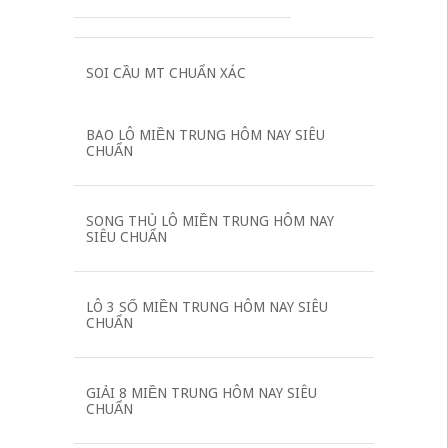
SOI CẦU MT CHUẨN XÁC
BAO LÔ MIỀN TRUNG HÔM NAY SIÊU
CHUẨN
SONG THỦ LÔ MIỀN TRUNG HÔM NAY
SIÊU CHUẨN
LÔ 3 SỐ MIỀN TRUNG HÔM NAY SIÊU
CHUẨN
GIẢI 8 MIỀN TRUNG HÔM NAY SIÊU
CHUẨN