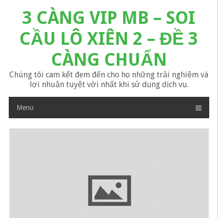
Skip
3 CÀNG VIP MB – SOI
to
content
CẦU LÔ XIÊN 2 – ĐỀ 3
CÀNG CHUẨN
Chúng tôi cam kết đem đến cho họ những trải nghiệm và
lợi nhuận tuyệt vời nhất khi sử dụng dịch vụ.
Menu