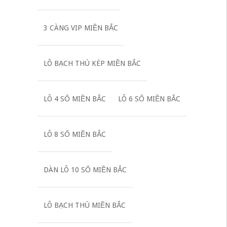
3 CÀNG VIP MIỀN BẮC
LÔ BẠCH THỦ KÉP MIỀN BẮC
LÔ 4 SỐ MIỀN BẮC
LÔ 6 SỐ MIỀN BẮC
LÔ 8 SỐ MIỀN BẮC
DÀN LÔ 10 SỐ MIỀN BẮC
LÔ BẠCH THỦ MIỀN BẮC