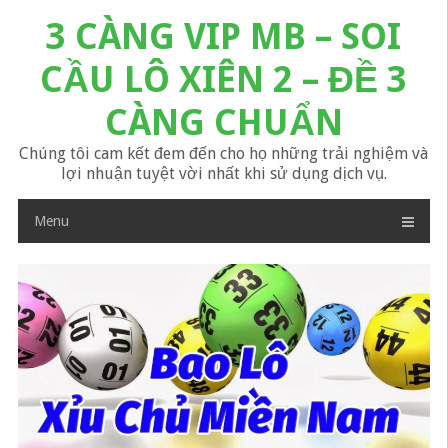
Skip
3 CÀNG VIP MB – SOI
to
content
CẦU LÔ XIÊN 2 – ĐỀ 3
CÀNG CHUẨN
Chúng tôi cam kết đem đến cho họ những trải nghiệm và
lợi nhuận tuyệt vời nhất khi sử dụng dịch vụ.
Menu