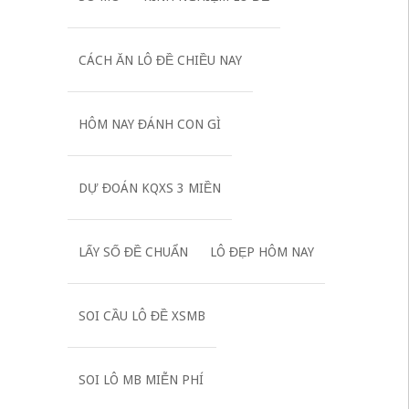
CÁCH ĂN LÔ ĐỀ CHIỀU NAY
HÔM NAY ĐÁNH CON GÌ
DỰ ĐOÁN KQXS 3 MIỀN
LẤY SỐ ĐỀ CHUẨN
LÔ ĐẸP HÔM NAY
SOI CẦU LÔ ĐỀ XSMB
SOI LÔ MB MIỄN PHÍ