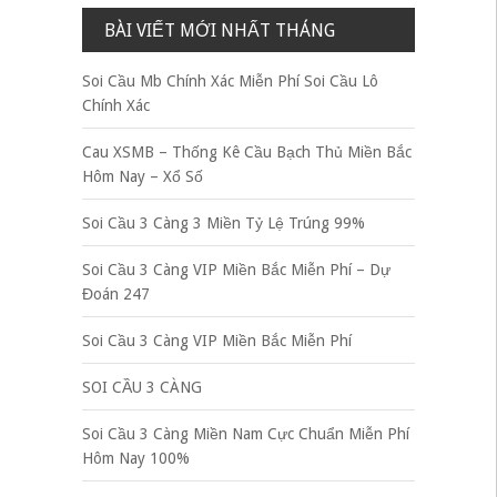
BÀI VIẾT MỚI NHẤT THÁNG
Soi Cầu Mb Chính Xác Miễn Phí Soi Cầu Lô
Chính Xác
Cau XSMB – Thống Kê Cầu Bạch Thủ Miền Bắc
Hôm Nay – Xổ Số
Soi Cầu 3 Càng 3 Miền Tỷ Lệ Trúng 99%
Soi Cầu 3 Càng VIP Miền Bắc Miễn Phí – Dự
Đoán 247
Soi Cầu 3 Càng VIP Miền Bắc Miễn Phí
SOI CẦU 3 CÀNG
Soi Cầu 3 Càng Miền Nam Cực Chuẩn Miễn Phí
Hôm Nay 100%