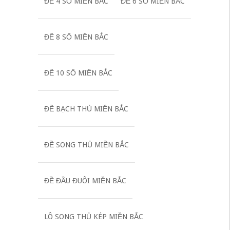
ĐỀ 4 SỐ MIỀN BẮC
ĐỀ 6 SỐ MIỀN BẮC
ĐỀ 8 SỐ MIỀN BẮC
ĐỀ 10 SỐ MIỀN BẮC
ĐỀ BẠCH THỦ MIỀN BẮC
ĐỀ SONG THỦ MIỀN BẮC
ĐỀ ĐẦU ĐUÔI MIỀN BẮC
LÔ SONG THỦ KÉP MIỀN BẮC