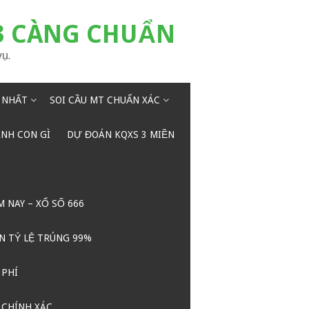
Ề 3 CÀNG CHUẨN
vụ.
P NHẤT
SOI CẦU MT CHUẨN XÁC
NH CON GÌ
DỰ ĐOÁN KQXS 3 MIỀN
 NAY – XỔ SỐ 666
ỀN TỶ LỆ TRÚNG 99%
 PHÍ
 CHÍNH XÁC