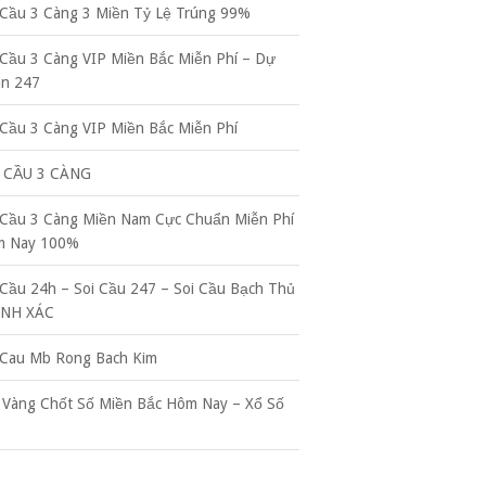
 Cầu 3 Càng 3 Miền Tỷ Lệ Trúng 99%
 Cầu 3 Càng VIP Miền Bắc Miễn Phí – Dự
n 247
 Cầu 3 Càng VIP Miền Bắc Miễn Phí
 CẦU 3 CÀNG
 Cầu 3 Càng Miền Nam Cực Chuẩn Miễn Phí
m Nay 100%
 Cầu 24h – Soi Cầu 247 – Soi Cầu Bạch Thủ
ÍNH XÁC
 Cau Mb Rong Bach Kim
 Vàng Chốt Số Miền Bắc Hôm Nay – Xổ Số