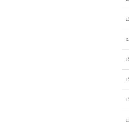
L
D
L
L
L
L