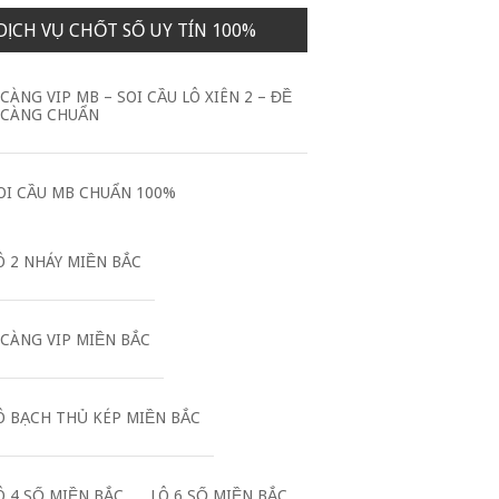
DỊCH VỤ CHỐT SỐ UY TÍN 100%
 CÀNG VIP MB – SOI CẦU LÔ XIÊN 2 – ĐỀ
 CÀNG CHUẨN
OI CẦU MB CHUẨN 100%
Ô 2 NHÁY MIỀN BẮC
 CÀNG VIP MIỀN BẮC
Ô BẠCH THỦ KÉP MIỀN BẮC
Ô 4 SỐ MIỀN BẮC
LÔ 6 SỐ MIỀN BẮC