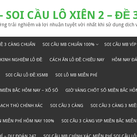
– SOI CẦU LÔ XIÊN 2 – Đ
ng trải nghiệm và lợi nhuận tuyệt vời nhất khi sử dụng dịch 
 ĐỀ 3 CÀNG CHUẨN
SOI CẦU MB CHUẨN 100%
SOI CẦU MB VÍ
KINH NGHIỆM LÔ ĐỀ
CÁCH ĂN LÔ ĐỀ CHIỀU NAY
HÔM NAY ĐÁ
SOI CẦU LÔ ĐỀ XSMB
SOI LÔ MB MIỄN PHÍ
MIỀN BẮC HÔM NAY – XỔ SỐ
GIỜ VÀNG CHỐT SỐ MIỀN BẮC HÔM
 BẠCH THỦ CHÍNH XÁC
SOI CẦU 3 CÀNG
SOI CẦU 3 CÀNG 3 MI
N MIỄN PHÍ HÔM NAY 100%
SOI CẦU 3 CÀNG VIP MIỀN BẮC MIỄN
HÍ – DỰ ĐOÁN 247
SOI CẦU MB CHÍNH XÁC MIỄN PHÍ SOI CẦU LÔ